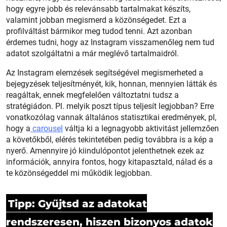
hogy egyre jobb és relevánsabb tartalmakat készíts,
valamint jobban megismerd a közönségedet. Ezt a
profilváltást bármikor meg tudod tenni. Azt azonban
érdemes tudni, hogy az Instagram visszamenőleg nem tud
adatot szolgáltatni a már meglévő tartalmaidról.
Az Instagram elemzések segítségével megismerheted a
bejegyzések teljesítményét, kik, honnan, mennyien látták és
reagáltak, ennek megfelelően változtatni tudsz a
stratégiádon. Pl. melyik poszt típus teljesít legjobban? Erre
vonatkozólag vannak általános statisztikai eredmények, pl,
hogy a
carousel
váltja ki a legnagyobb aktivitást jellemzően
a követőkből, elérés tekintetében pedig továbbra is a kép a
nyerő. Amennyire jó kiindulópontot jelenthetnek ezek az
információk, annyira fontos, hogy kitapasztald, nálad és a
te közönségeddel mi működik legjobban.
Tipp: Gyűjtsd az adatokat
rendszeresen, hiszen bizonyos adatok