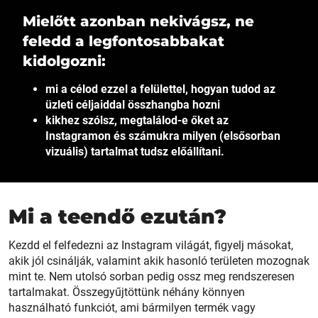
Mielőtt azonban nekivágsz, ne
feledd a legfontosabbakat
kidolgozni:
mi a célod ezzel a felülettel, hogyan tudod az
üzleti céljaiddal összhangba hozni
kikhez szólsz, megtalálod-e őket az
Instagramon és számukra milyen (elsősorban
vizuális) tartalmat tudsz előállítani.
Mi a teendő ezután?
Kezdd el felfedezni az Instagram világát, figyelj másokat,
akik jól csinálják, valamint akik hasonló területen mozognak
mint te. Nem utolsó sorban pedig ossz meg rendszeresen
tartalmakat. Összegyűjtöttünk néhány könnyen
használható funkciót, ami bármilyen termék vagy