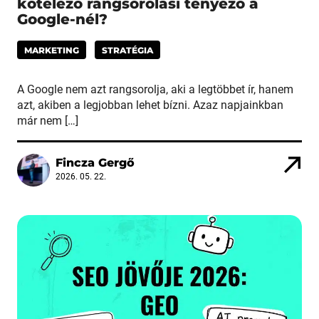
kötelező rangsorolási tényező a
Google-nél?
MARKETING
STRATÉGIA
A Google nem azt rangsorolja, aki a legtöbbet ír, hanem
azt, akiben a legjobban lehet bízni. Azaz napjainkban
már nem […]
Fincza Gergő
2026. 05. 22.