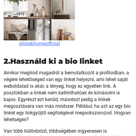
@tinekhomeofficial
2.Használd ki a bio linket
Amikor megírod magadról a bemutatkozót a profilodban, a
végére lehetőséged van egy linket helyezni, ami lehet saját
weboldalad is akár, a lényeg, hogy ez egyetlen link. A
posztokban a linkek nem kattinthatóak és kimásolni is
bajos. Egyrészt ezt kerüld, másrészt pedig a linkek
megosztására van más módszer. Például, ha azt az egy bio
linket egy linkgyűjtő segítségével megsokszorozod. Hogyan
lehetséges?
Van több különböző, többségében ingyenesen is