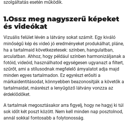
szolgáltatás esetén működik.
1.Ossz meg nagyszerű képeket
és videókat
Vizuális felület lévén a látvány sokat számít. Egy kiváló
minőségű kép és videó jó eredményeket produkálhat, pláne,
ha a tartalmaid következetesek: színben, hangulatban,
arculatban. Ahhoz, hogy például színben harmonizáljanak a
fotóid, videóid, használhatod egységesen ugyanazt a filtert,
szűrőt, ami a stílusodnak megfelelő árnyalatot adja majd
minden egyes tartalmadon. Ez egyrészt erősíti a
márkaidentitásodat, könnyebben beazonosítják a követők a
tartalmaidat, másrészt a lenyűgöző látvány vonzza az
érdeklődőket.
A tartalmak megosztásakor arra figyelj, hogy ne hagyj ki túl
sok időt két poszt között. Nem kell minden nap posztolnod,
annál sokkal fontosabb a folytonosság.