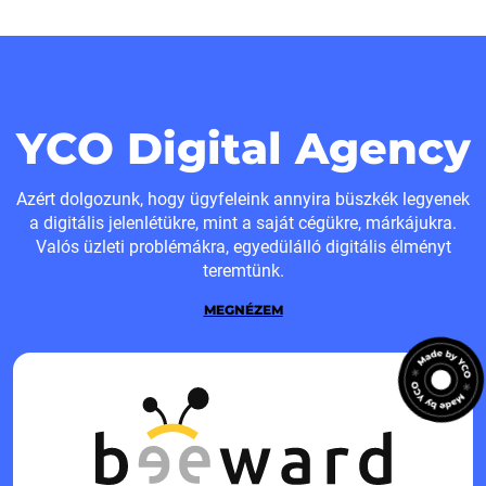
YCO Digital Agency
Azért dolgozunk, hogy ügyfeleink annyira büszkék legyenek
a digitális jelenlétükre, mint a saját cégükre, márkájukra.
Valós üzleti problémákra, egyedülálló digitális élményt
teremtünk.
MEGNÉZEM