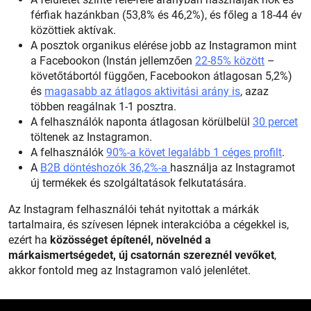
férfiak hazánkban (53,8% és 46,2%), és főleg a 18-44 év
közöttiek aktívak.
A posztok organikus elérése jobb az Instagramon mint
a Facebookon (Instán jellemzően
22-85% között
–
követőtábortól függően, Facebookon átlagosan 5,2%)
és
magasabb az átlagos aktivitási arány is
, azaz
többen reagálnak 1-1 posztra.
A felhasználók naponta átlagosan körülbelül
30 percet
töltenek az Instagramon.
A felhasználók
90%-a követ legalább 1 céges profilt
.
A
B2B döntéshozók 36,2%-a
használja az Instagramot
új termékek és szolgáltatások felkutatására.
Az Instagram felhasználói tehát nyitottak a márkák
tartalmaira, és szívesen lépnek interakcióba a cégekkel is,
ezért ha
közösséget építenél, növelnéd a
márkaismertségedet, új csatornán szereznél vevőket
,
akkor fontold meg az Instagramon való jelenlétet.