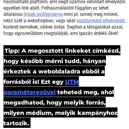
használható platform, ami segít számos céloldalt elhelyezni
egyetlen link alatt. Felhasználástól függően ez lehet
általános
linkek gyűjteménye
mint pl. ismerj meg minket,
nézz szét a webshopban, vagy akár
posztonként elhelyezett
,
konkrét termékek, cikkek linkje. Segítsd a látogatókat azzal,
hogy egyszerűbben megtalálják, ami igazán érdekli őket!
Tipp: A megosztott linkeket címkézd,
hogy később mérni tudd, hányan
érkeztek a weboldaladra ebből a
forrásból is! Ezt egy
UTM
paraméterezővel
teheted meg, ahol
megadhatod, hogy melyik forrás,
milyen médium, melyik kampányhoz
tartozik.