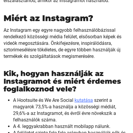
elszalasztanod, amikor az Instagramot használod.
Miért az Instagram?
Az Instagram egy egyre nagyobb felhasználóbázissal
rendelkező közösségi média felület, elsősorban képek és
videók megosztására. Önkifejezésre, inspirálódásra,
sztorimesélésre tökéletes, de egyre többen használják új
termékek és szolgáltatások megismerésére.
Kik, hogyan használják az
Instagramot és miért érdemes
foglalkoznod vele?
A Hootsuite és We Are Social
kutatása
szerint a
magyarok 73,5%-a használja a közösségi médiát,
29,6%-a az Instagramot, és évről évre növekszik a
felhasználók száma.
A 4. leggyakrabban használt mobilapp nálunk.
A felületet szinte fele-fele arányban használják nők és