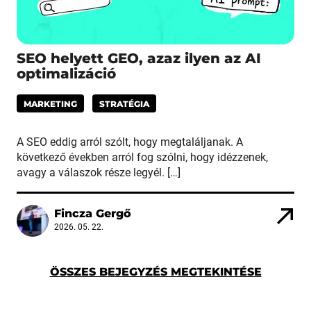
SEO helyett GEO, azaz ilyen az AI
optimalizáció
MARKETING
STRATÉGIA
A SEO eddig arról szólt, hogy megtaláljanak. A
következő években arról fog szólni, hogy idézzenek,
avagy a válaszok része legyél. […]
Fincza Gergő
2026. 05. 22.
ÖSSZES BEJEGYZÉS MEGTEKINTÉSE