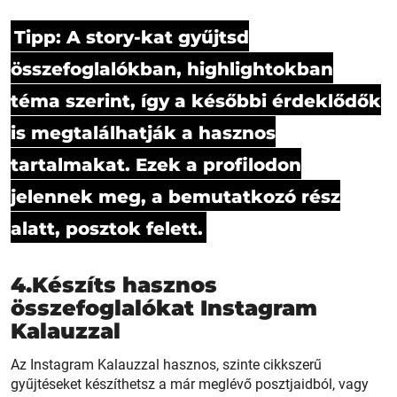
Tipp: A story-kat gyűjtsd
összefoglalókban, highlightokban
téma szerint, így a későbbi érdeklődők
is megtalálhatják a hasznos
tartalmakat. Ezek a profilodon
jelennek meg, a bemutatkozó rész
alatt, posztok felett.
4.Készíts hasznos
összefoglalókat Instagram
Kalauzzal
Az Instagram Kalauzzal hasznos, szinte cikkszerű
gyűjtéseket készíthetsz a már meglévő posztjaidból, vagy