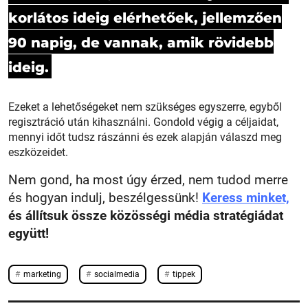
korlátos ideig elérhetőek, jellemzően
90 napig, de vannak, amik rövidebb
ideig.
Ezeket a lehetőségeket nem szükséges egyszerre, egyből
regisztráció után kihasználni. Gondold végig a céljaidat,
mennyi időt tudsz rászánni és ezek alapján válaszd meg
eszközeidet.
Nem gond, ha most úgy érzed, nem tudod merre
és hogyan indulj, beszélgessünk!
Keress minket,
és állítsuk össze közösségi média stratégiádat
együtt!
marketing
socialmedia
tippek