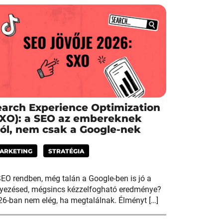
earch Experience Optimization
SXO): a SEO az embereknek
zól, nem csak a Google-nek
ARKETING
STRATÉGIA
EO rendben, még talán a Google-ben is jó a
lyezésed, mégsincs kézzelfogható eredménye?
26-ban nem elég, ha megtalálnak. Élményt […]