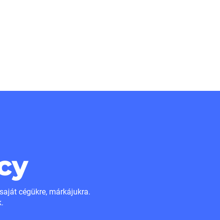
cy
 saját cégükre, márkájukra.
.