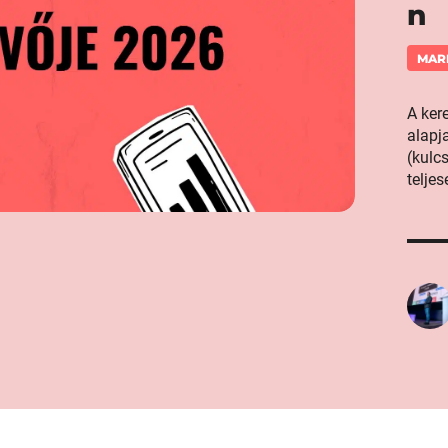
n
MAR
A ker
alapj
(kulc
telje