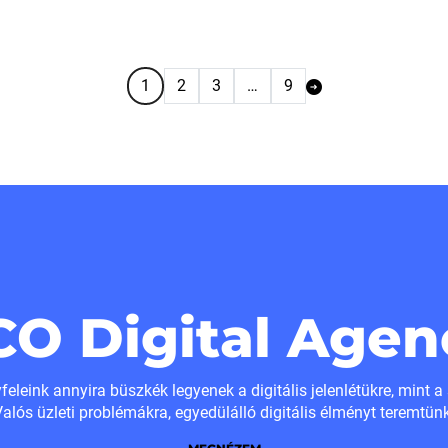
1
2
3
…
9
CO Digital Agen
eleink annyira büszkék legyenek a digitális jelenlétükre, mint a
alós üzleti problémákra, egyedülálló digitális élményt teremtünk