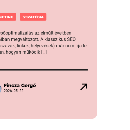
KETING
STRATÉGIA
esőoptimalizálás az elmúlt években
aiban megváltozott. A klasszikus SEO
sszavak, linkek, helyezések) már nem írja le
sen, hogyan működik […]
Fincza Gergő
2026. 05. 22.