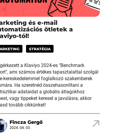
arketing és e-mail
utomatizációs ötletek a
aviyo-tól!
ARKETING
STRATÉGIA
gérkezett a Klaviyo 2024-es "Benchmark
ort", ami számos értékes tapasztalattal szolgál
 e-kereskedelemmel foglalkozó szakemberek
ámára. Ha szeretnéd összehasonlítani a
tisztikai adataidat a globális átlagokhoz
est, vagy tippeket keresel a javulásra, akkor
asd tovább cikkünket!
Fincza Gergő
2024. 04. 03.