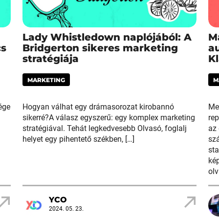
Lady Whistledown naplójából: A
M
cs
Bridgerton sikeres marketing
a
stratégiája
Kl
MARKETING
M
ége
Hogyan válhat egy drámasorozat kirobannó
Me
sikerré?A válasz egyszerű: egy komplex marketing
rep
stratégiával. Tehát legkedvesebb Olvasó, foglalj
az
helyet egy pihentető székben, […]
sz
sta
kép
olv
YCO
2024. 05. 23.