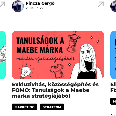
Fincza Gergő
2026. 05. 22.
Exkluzivitás, közösségépítés és
El
FOMO: Tanulságok a Maebe
F
márka stratégiájából
M
MARKETING
STRATÉGIA
Az 