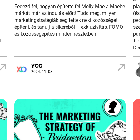
Fedezd fel, hogyan építette fel Molly Mae a Maebe
pl
márkát már az indulás előtt! Tudd meg, milyen
(és
marketingstratégiák segítettek neki közösséget
ped
építeni, és tanulj a sikeréből – exkluzivitás, FOMO
sze
és közösségépítés minden részletben.
par
t
Ti
Der
YCO
2024. 11. 08.