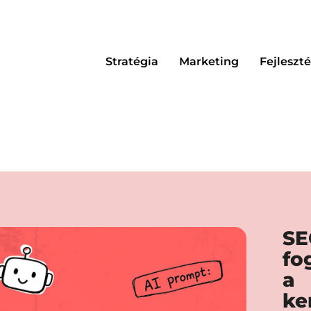
Stratégia
Marketing
Fejleszté
SE
fo
a
ke