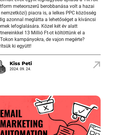
atform meteorszerű berobbanása volt a hazai
 nemzetközi) piacra is, a lelkes PPC közösség
ig azonnal meglátta a lehetőséget a kíváncsi
mek lefoglalására. Közel két év alatt
tnereinkkel 13 Millió Ft-ot költöttünk el a
kTokon kampányokra, de vajon megérte?
ítsük ki együtt!
Kiss Peti
2024. 09. 24.