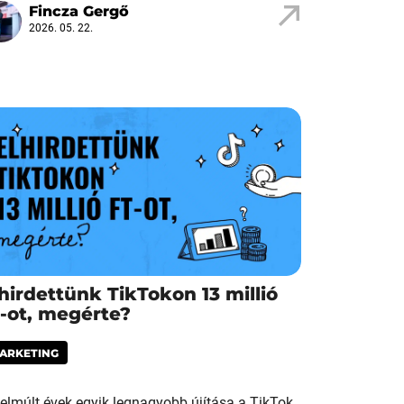
Fincza Gergő
2026. 05. 22.
hirdettünk TikTokon 13 millió
t-ot, megérte?
ARKETING
elmúlt évek egyik legnagyobb újítása a TikTok