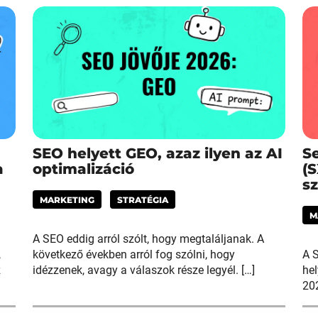
SEO helyett GEO, azaz ilyen az AI
S
a
optimalizáció
(
s
MARKETING
STRATÉGIA
M
A SEO eddig arról szólt, hogy megtaláljanak. A
,
következő években arról fog szólni, hogy
A S
z
idézzenek, avagy a válaszok része legyél. […]
he
20