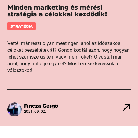
Minden marketing és mérési
stratégia a célokkal kezdődik!
STRATÉGIA
Vettél már részt olyan meetingen, ahol az időszakos
célokat beszéltétek át? Gondolkodtál azon, hogy hogyan
lehet számszerűsíteni vagy mérni őket? Olvastál már
arról, hogy mitől jó egy cél? Most ezekre keressük a
válaszokat!
Fincza Gergő
2021. 09. 02.