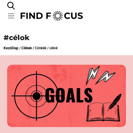
#célok
Kezdőlap
/
Cikkek
/
Címkék
/
célok