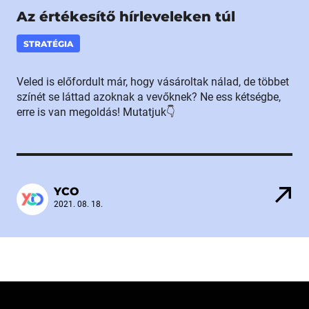
Az értékesítő hírleveleken túl
STRATÉGIA
Veled is előfordult már, hogy vásároltak nálad, de többet
színét se láttad azoknak a vevőknek? Ne ess kétségbe,
erre is van megoldás! Mutatjuk👇
YCO
2021. 08. 18.