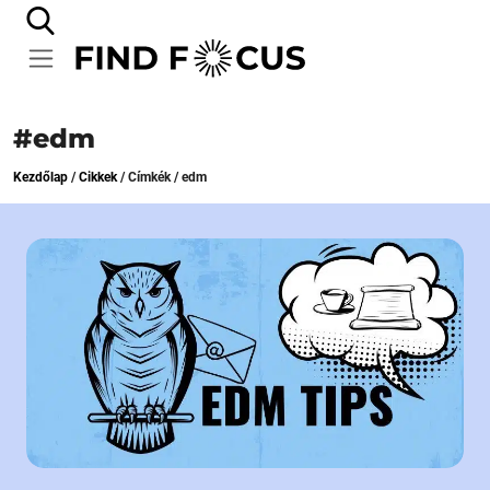
#edm
Kezdőlap
/
Cikkek
/
Címkék
/
edm