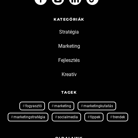
KATEGÓRIÁK
Stratégia
Marketing
Fejlesztés
Kreatív
TAGEK
fogyasztó
marketing
marketingkutatás
marketingstratégia
socialmedia
tippek
trendek
OLDALAINK