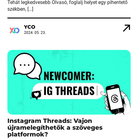
Tehát legkedvesebb Olvasó, foglalj helyet egy pihentető
székben, […]
YCO
2024. 05. 23.
Instagram Threads: Vajon
újramelegíthetők a szöveges
platformok?