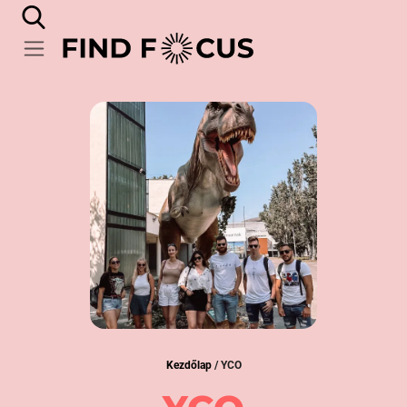
Kezdőlap
/
YCO
YCO