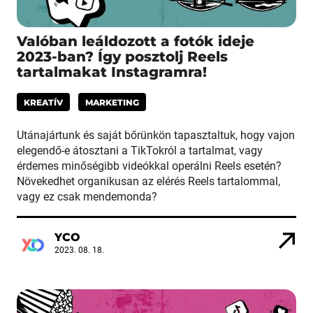
Valóban leáldozott a fotók ideje
2023-ban? Így posztolj Reels
tartalmakat Instagramra!
KREATÍV
MARKETING
Utánajártunk és saját bőrünkön tapasztaltuk, hogy vajon
elegendő-e átosztani a TikTokról a tartalmat, vagy
érdemes minőségibb videókkal operálni Reels esetén?
Növekedhet organikusan az elérés Reels tartalommal,
vagy ez csak mendemonda?
YCO
2023. 08. 18.