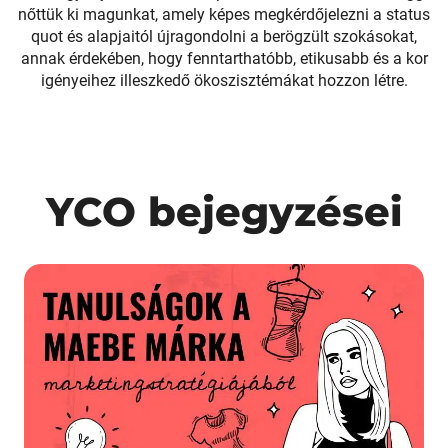
nőttük ki magunkat, amely képes megkérdőjelezni a status
quot és alapjaitól újragondolni a berögzült szokásokat,
annak érdekében, hogy fenntarthatóbb, etikusabb és a kor
igényeihez illeszkedő ökoszisztémákat hozzon létre.
YCO bejegyzései