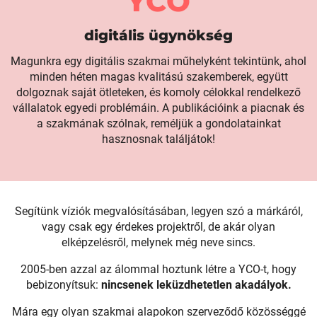
digitális ügynökség
Magunkra egy digitális szakmai műhelyként tekintünk, ahol
minden héten magas kvalitású szakemberek, együtt
dolgoznak saját ötleteken, és komoly célokkal rendelkező
vállalatok egyedi problémáin. A publikációink a piacnak és
a szakmának szólnak, reméljük a gondolatainkat
hasznosnak találjátok!
Segítünk víziók megvalósításában, legyen szó a márkáról,
vagy csak egy érdekes projektről, de akár olyan
elképzelésről, melynek még neve sincs.
2005-ben azzal az álommal hoztunk létre a YCO-t, hogy
bebizonyítsuk:
nincsenek leküzdhetetlen akadályok.
Mára egy olyan szakmai alapokon szerveződő közösséggé