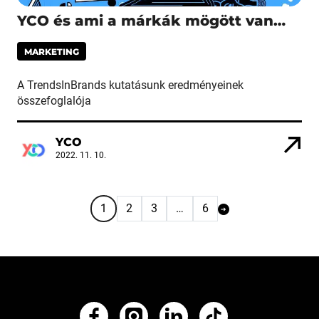
YCO és ami a márkák mögött van…
MARKETING
A TrendsInBrands kutatásunk eredményeinek
összefoglalója
YCO
2022. 11. 10.
1
2
3
…
6