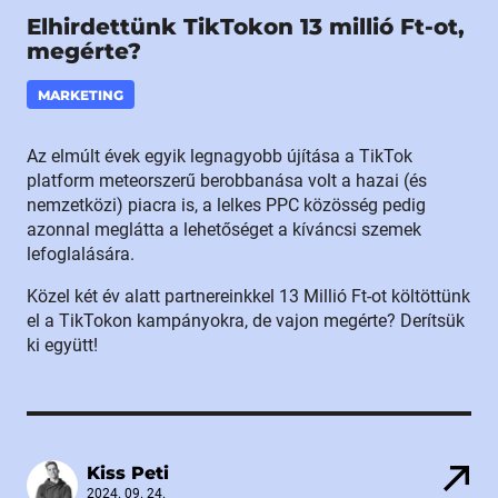
Elhirdettünk TikTokon 13 millió Ft-ot,
megérte?
MARKETING
Az elmúlt évek egyik legnagyobb újítása a TikTok
platform meteorszerű berobbanása volt a hazai (és
nemzetközi) piacra is, a lelkes PPC közösség pedig
azonnal meglátta a lehetőséget a kíváncsi szemek
lefoglalására.
Közel két év alatt partnereinkkel 13 Millió Ft-ot költöttünk
el a TikTokon kampányokra, de vajon megérte? Derítsük
ki együtt!
Kiss Peti
2024. 09. 24.