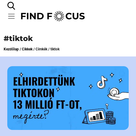
#tiktok
Kezdőlap
/
Cikkek
/
Címkék
/
tiktok