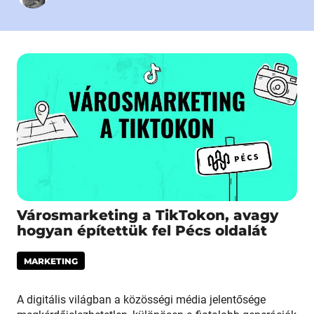
Városmarketing a TikTokon, avagy
hogyan építettük fel Pécs oldalát
MARKETING
A digitális világban a közösségi média jelentősége