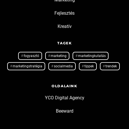
Fejlesztés
Kreatív
TAGEK
fogyasztó
marketing
marketingkutatás
marketingstratégia
socialmedia
tippek
trendek
OLDALAINK
YCO Digital Agency
Beeward