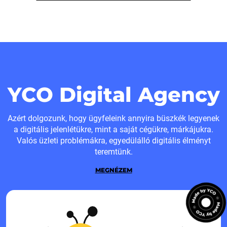
YCO Digital Agency
Azért dolgozunk, hogy ügyfeleink annyira büszkék legyenek
a digitális jelenlétükre, mint a saját cégükre, márkájukra.
Valós üzleti problémákra, egyedülálló digitális élményt
teremtünk.
MEGNÉZEM