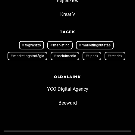
Fejlesztés
Kreatív
TAGEK
fogyasztó
marketing
marketingkutatás
marketingstratégia
socialmedia
tippek
trendek
OLDALAINK
YCO Digital Agency
Beeward