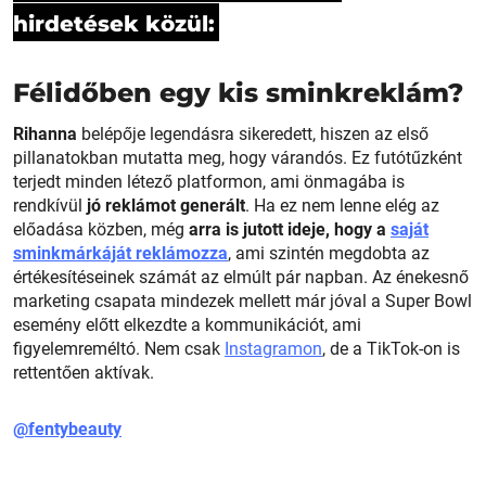
hirdetések közül:
Félidőben egy kis sminkreklám?
Rihanna
belépője legendásra sikeredett, hiszen az első
pillanatokban mutatta meg, hogy várandós. Ez futótűzként
terjedt minden létező platformon, ami önmagába is
rendkívül
jó reklámot generált
. Ha ez nem lenne elég az
előadása közben, még
arra is jutott ideje, hogy a
saját
sminkmárkáját reklámozza
, ami szintén megdobta az
értékesítéseinek számát az elmúlt pár napban. Az énekesnő
marketing csapata mindezek mellett már jóval a Super Bowl
esemény előtt elkezdte a kommunikációt, ami
figyelemreméltó. Nem csak
Instagramon
, de a TikTok-on is
rettentően aktívak.
@fentybeauty