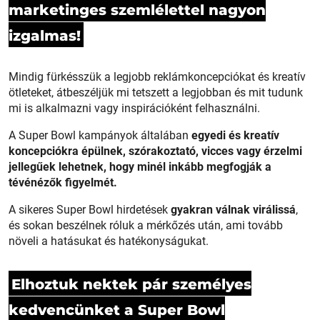
marketinges szemlélettel nagyon
izgalmas!
Mindig fürkésszük a legjobb reklámkoncepciókat és kreatív
ötleteket, átbeszéljük mi tetszett a legjobban és mit tudunk
mi is alkalmazni vagy inspirációként felhasználni.
A Super Bowl kampányok általában
egyedi és kreatív
koncepciókra épülnek, szórakoztató, vicces vagy érzelmi
jellegűek lehetnek, hogy minél inkább megfogják a
tévénézők figyelmét.
A sikeres Super Bowl hirdetések
gyakran válnak virálissá
,
és sokan beszélnek róluk a mérkőzés után, ami tovább
növeli a hatásukat és hatékonyságukat.
Elhoztuk nektek pár személyes
kedvencünket a Super Bowl