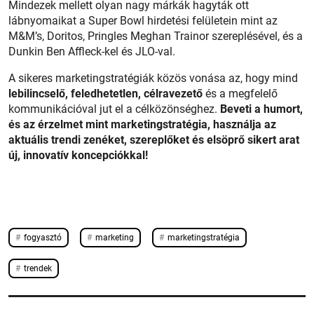
Mindezek mellett olyan nagy márkák hagyták ott
lábnyomaikat a Super Bowl hirdetési felületein mint az
M&M’s, Doritos, Pringles Meghan Trainor szereplésével, és a
Dunkin Ben Affleck-kel és JLO-val.
A sikeres marketingstratégiák közös vonása az, hogy mind
lebilincselő, feledhetetlen, célravezető
és a megfelelő
kommunikációval jut el a célközönséghez.
Beveti a humort,
és az érzelmet mint marketingstratégia, használja az
aktuális trendi zenéket, szereplőket és elsöprő sikert arat
új, innovatív koncepciókkal!
fogyasztó
marketing
marketingstratégia
trendek