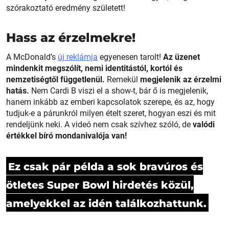
szórakoztató eredmény született!
Hass az érzelmekre!
A McDonald’s
új reklámja
egyenesen tarolt!
Az üzenet
mindenkit megszólít, nemi identitástól, kortól és
nemzetiségtől függetlenül.
Remekül
megjelenik az érzelmi
hatás.
Nem Cardi B viszi el a show-t, bár ő is megjelenik,
hanem inkább az emberi kapcsolatok szerepe, és az, hogy
tudjuk-e a párunkról milyen ételt szeret, hogyan eszi és mit
rendeljünk neki. A videó nem csak szívhez szóló, de
valódi
értékkel bíró mondanivalója van!
Ez csak pár példa a sok bravúros és
ötletes Super Bowl hirdetés közül,
amelyekkel az idén találkozhattunk.