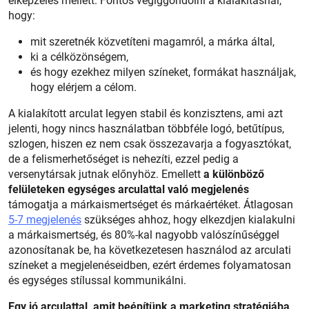
elképzelés mellett. Fontos végiggondolni a kialakításnál,
hogy:
mit szeretnék közvetíteni magamról, a márka által,
ki a célközönségem,
és hogy ezekhez milyen színeket, formákat használjak,
hogy elérjem a célom.
A kialakított arculat legyen stabil és konzisztens, ami azt
jelenti, hogy nincs használatban többféle logó, betűtípus,
szlogen, hiszen ez nem csak összezavarja a fogyasztókat,
de a felismerhetőséget is nehezíti, ezzel pedig a
versenytársak jutnak előnyhöz. Emellett
a különböző
felületeken egységes arculattal való megjelenés
támogatja a márkaismertséget és márkaértéket. Átlagosan
5-7 megjelenés
szükséges ahhoz, hogy elkezdjen kialakulni
a márkaismertség, és 80%-kal nagyobb valószínűséggel
azonosítanak be, ha következetesen használod az arculati
színeket a megjelenéseidben, ezért érdemes folyamatosan
és egységes stílussal kommunikálni.
Egy jó arculattal, amit beépítünk a marketing stratégiába