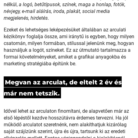
nélkül,
a logó, betűtípusok, színek, maga a honlap, fotók,
névjegy, e-mail aláírás, iroda, plakát, social media
megjelenés, hirdetés
.
Ezeket és lehetséges leképezésüket általában az arculati
kézikönyv foglalja össze, ami iránytű is egyben, hogy milyen
csatornán, milyen formában, stílussal jelenünk meg, hogyan
használjuk a logót, színeket. Ez az útmutató tartalmazza a
formai követelményeket, amiket a grafikai anyagokba és
marketing stratégiába építünk be.
Megvan az arculat, de eltelt 2 év és
már nem tetszik.
Idővel lehet az arculaton finomítani, de alapvetően már az
első lépéstől kezdve hosszútávra érdemes tervezni. Ha jól
működő arculatot szeretnénk, nem alakíthatjuk kizárólag
saját szájízünk szerint, újra és újra, tartsunk ki az eredeti