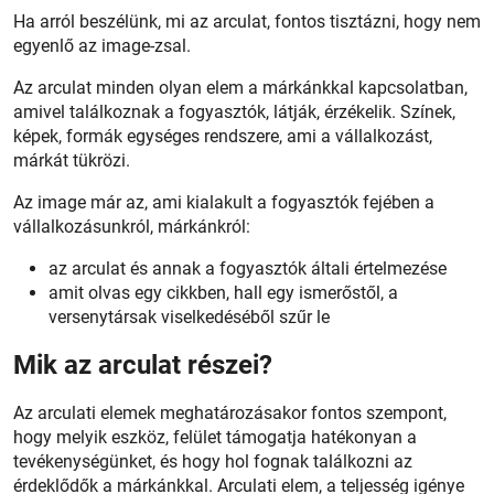
Ha arról beszélünk, mi az arculat, fontos tisztázni, hogy nem
egyenlő az image-zsal.
Az arculat minden olyan elem a márkánkkal kapcsolatban,
amivel találkoznak a fogyasztók, látják, érzékelik. Színek,
képek, formák egységes rendszere, ami a vállalkozást,
márkát tükrözi.
Az image már az, ami kialakult a fogyasztók fejében a
vállalkozásunkról, márkánkról:
az arculat és annak a fogyasztók általi értelmezése
amit olvas egy cikkben, hall egy ismerőstől, a
versenytársak viselkedéséből szűr le
Mik az arculat részei?
Az arculati elemek meghatározásakor fontos szempont,
hogy melyik eszköz, felület támogatja hatékonyan a
tevékenységünket, és hogy hol fognak találkozni az
érdeklődők a márkánkkal. Arculati elem, a teljesség igénye