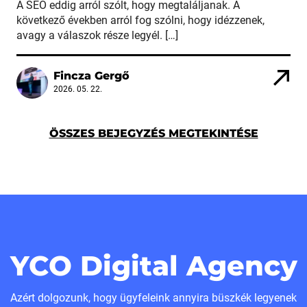
A SEO eddig arról szólt, hogy megtaláljanak. A
következő években arról fog szólni, hogy idézzenek,
avagy a válaszok része legyél. […]
Fincza Gergő
2026. 05. 22.
ÖSSZES BEJEGYZÉS MEGTEKINTÉSE
YCO Digital Agency
Azért dolgozunk, hogy ügyfeleink annyira büszkék legyenek