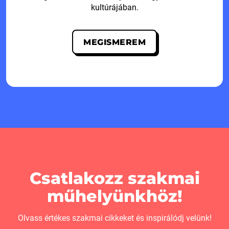
kultúrájában.
MEGISMEREM
Csatlakozz szakmai
műhelyünkhöz!
Olvass értékes szakmai cikkeket és inspirálódj velünk!