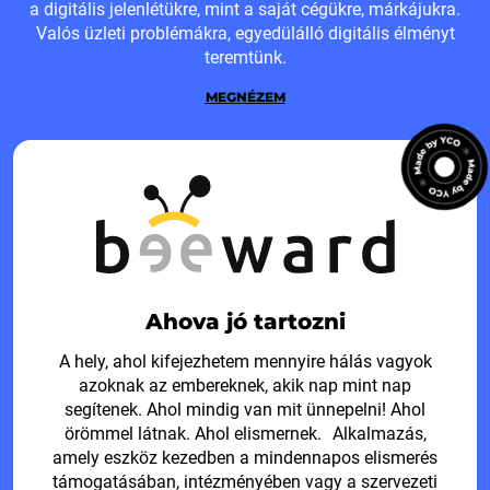
a digitális jelenlétükre, mint a saját cégükre, márkájukra.
Valós üzleti problémákra, egyedülálló digitális élményt
teremtünk.
MEGNÉZEM
Ahova jó tartozni
A hely, ahol kifejezhetem mennyire hálás vagyok
azoknak az embereknek, akik nap mint nap
segítenek. Ahol mindig van mit ünnepelni! Ahol
örömmel látnak. Ahol elismernek. Alkalmazás,
amely eszköz kezedben a mindennapos elismerés
támogatásában, intézményében vagy a szervezeti