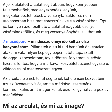
A jól kialakított arculat segít abban, hogy könnyebben
felismerhetőek, megjegyezhetőek legyünk,
megkülönböztethetőek a versenytársaktól, és nem
utolsósorban bizalmat ébresszünk vele a vásárlókban. Egy
jó, könnyen azonosítható arculattal nagyobb eséllyel
vásárolnak tőlünk, és még versenyelőnyhöz is juthatunk.
7 másodperc
– mindössze ennyi idő kell az első
benyomáshoz.
Pillanatok alatt ki tud bennünk önkéntelenül
alakulni valamilyen kép egy éppen látott, tapasztalt
dologgal kapcsolatban, így a döntési folyamat is lerövidül.
Ezért is fontos, hogy a márkával közvetített üzenet egyszerű,
világos és jól megtervezett legyen.
Az arculati elemek tehát segítenek koherensen közvetíteni
azt az üzenetet, víziót, amit a márkával szeretnénk
kommunikálni, amit magunkénak érzünk, így hatva a pozitív
megítélésre.
Mi az arculat, és mi az image?