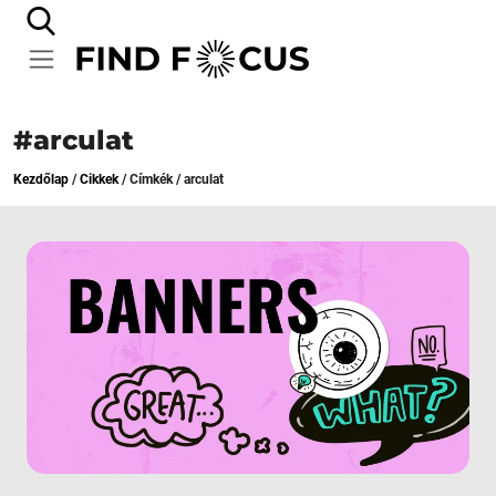
#arculat
Kezdőlap
/
Cikkek
/
Címkék
/
arculat