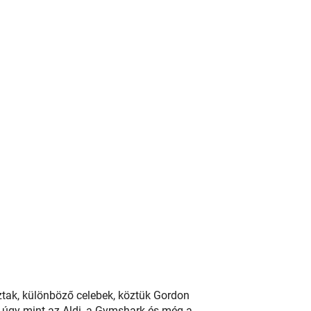
oztak, különböző celebek, köztük Gordon
 úgy mint az Aldi, a Gymshark és még a