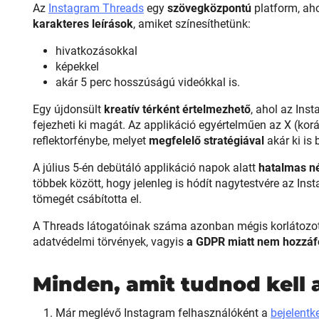
Az
Instagram Threads
egy
szövegközpontú
platform, aho
karakteres leírások
, amiket színesíthetünk:
hivatkozásokkal
képekkel
akár 5 perc hosszúságú videókkal is.
Egy újdonsült
kreatív térként értelmezhető
, ahol az In
fejezheti ki magát. Az applikáció egyértelműen az X (korá
reflektorfénybe, melyet
megfelelő stratégiával
akár ki is 
A július 5-én debütáló applikáció napok alatt
hatalmas n
többek között, hogy jelenleg is hódít nagytestvére az In
tömegét csábította el.
A Threads látogatóinak száma azonban mégis korlátozot
adatvédelmi törvények, vagyis
a GDPR miatt nem hozzáf
Minden, amit tudnod kell a
Már meglévő Instagram felhasználóként a
bejelentk