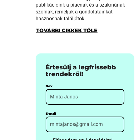
publikációink a piacnak és a szakmának
szólnak, reméljük a gondolatainkat
hasznosnak találjátok!
TOVÁBBI CIKKEK TŐLE
Értesülj a legfrissebb
trendekről!
Név
E-mail