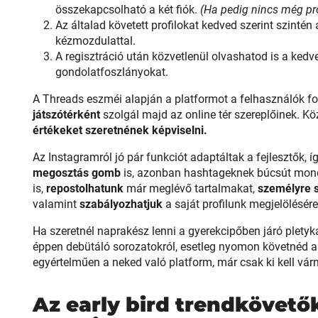
összekapcsolható a két fiók.
(Ha pedig nincs még pro
Az általad követett profilokat kedved szerint szintén
kézmozdulattal.
A regisztráció után közvetlenül olvashatod is a kedv
gondolatfoszlányokat.
A Threads eszméi alapján a platformot a felhasználók fo
játszótérként
szolgál majd az online tér szereplőinek. K
értékeket szeretnének képviselni.
Az Instagramról jó pár funkciót adaptáltak a fejlesztők, 
megosztás gomb
is, azonban hashtageknek búcsút mon
is,
repostolhatunk
már meglévő tartalmakat,
személyre 
valamint
szabályozhatjuk
a saját profilunk megjelölésére
Ha szeretnél naprakész lenni a gyerekcipőben járó plet
éppen debütáló sorozatokról, esetleg nyomon követnéd a 
egyértelműen a neked való platform, már csak ki kell várni
Az early bird trendkövetők