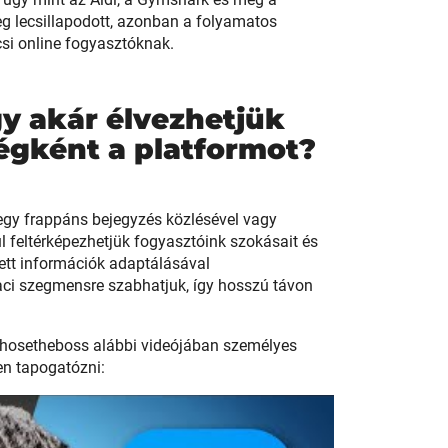
eg lecsillapodott, azonban a folyamatos
si online fogyasztóknak.
y akár élvezhetjük
gként a platformot?
egy frappáns bejegyzés közlésével vagy
ül feltérképezhetjük fogyasztóink szokásait és
ett információk adaptálásával
iaci szegmensre szabhatjuk, így hosszú távon
osetheboss alábbi videójában személyes
en tapogatózni: