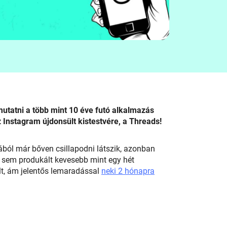
mutatni a több mint 10 éve futó alkalmazás
 Instagram újdonsült kistestvére, a Threads!
tából már bőven csillapodni látszik, azonban
m sem produkált kevesebb mint egy hét
lt, ám jelentős lemaradással
neki 2 hónapra