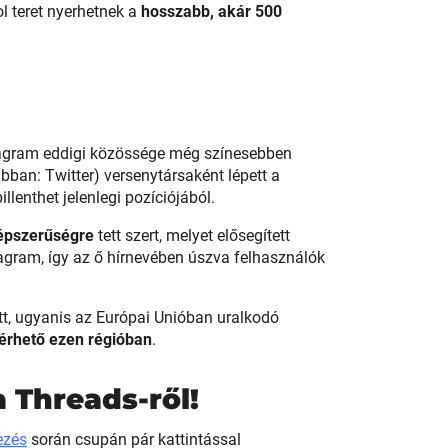
l teret nyerhetnek a
hosszabb, akár 500
stagram eddigi közössége még színesebben
bban: Twitter) versenytársaként lépett a
billenthet jelenlegi pozíciójából.
épszerűségre
tett szert, melyet elősegített
stagram, így az ő hírnevében úszva felhasználók
t, ugyanis az Európai Unióban uralkodó
érhető ezen régióban
.
 Threads-ről!
ezés
során csupán pár kattintással