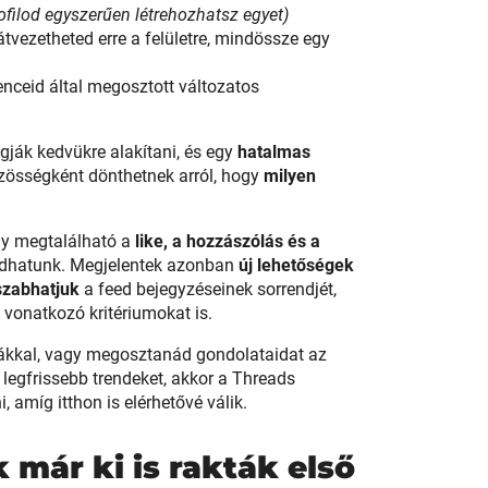
filod egyszerűen létrehozhatsz egyet)
 átvezetheted erre a felületre, mindössze egy
enceid által megosztott változatos
gják kedvükre alakítani, és egy
hatalmas
özösségként dönthetnek arról, hogy
milyen
így megtalálható a
like, a hozzászólás és a
dhatunk. Megjelentek azonban
új lehetőségek
szabhatjuk
a feed bejegyzéseinek sorrendjét,
 vonatkozó kritériumokat is.
ykákkal, vagy megosztanád gondolataidat az
legfrissebb trendeket, akkor a Threads
, amíg itthon is elérhetővé válik.
 már ki is rakták első