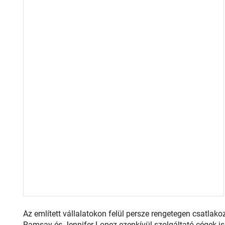
Az említett vállalatokon felül persze rengetegen csatlak
Ramsay és Jennifer Lopez ezenkívül szolgáltató cégek is