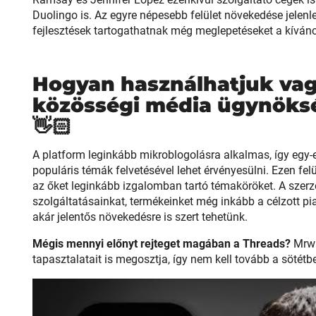
Duolingo is. Az egyre népesebb felület növekedése jelenl
fejlesztések tartogathatnak még meglepetéseket a kívánc
Hogyan használhatjuk vag
közösségi média ügynöksé
👋🏻
A platform leginkább mikroblogolásra alkalmas, így egy-
populáris témák felvetésével lehet érvényesülni. Ezen fel
az őket leginkább izgalomban tartó témaköröket. A szerz
szolgáltatásainkat, termékeinket még inkább a célzott p
akár jelentős növekedésre is szert tehetünk.
Mégis mennyi előnyt rejteget magában a Threads?
Mrwh
tapasztalatait is megosztja, így nem kell tovább a sötétb