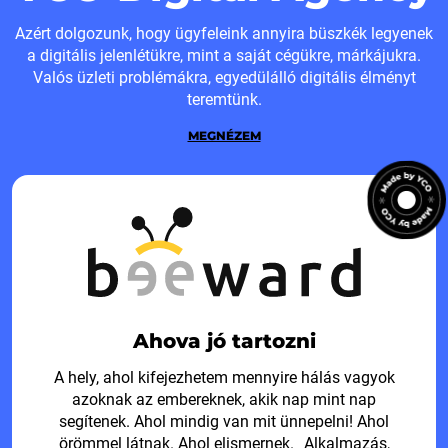
Azért dolgozunk, hogy ügyfeleink annyira büszkék legyenek
a digitális jelenlétükre, mint a saját cégükre, márkájukra.
Valós üzleti problémákra, egyedülálló digitális élményt
teremtünk.
MEGNÉZEM
Ahova jó tartozni
A hely, ahol kifejezhetem mennyire hálás vagyok
azoknak az embereknek, akik nap mint nap
segítenek. Ahol mindig van mit ünnepelni! Ahol
örömmel látnak. Ahol elismernek. Alkalmazás,