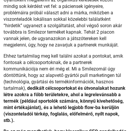
mindig sok kérdést vet fel: a páciensek igényeire,
problémáira próbál választ adni a márka, miközben a
viszonteladók lokálisan sokkal közelebbi találatként
“hirdetik” ugyanezt a szolgáltatást, ahol végső soron akár
továbbra is Smilezor terméket kapnak. Tehát 2 piacon
vannak jelen, de ugyanazokon a játszótereken kell
megjelenni, úgy, hogy ne zavarjuk a partnerek munkáját.
Ehhez tartalmilag meg kell találni azokat a pontokat, amik
fontosak a célcsoportoknak, de a partnerek
kommunikációja nem éri még el. Mi a Smilezornál úgy
döntöttünk, hogy az alapvető gyártói pull marketingen túl
(technológia, gyártási és termékinformációk, hasznos
tartalmak),
dedikált célcsoportokat és útvonalakat hozunk
létre azokra a főbb területekre, ahol a legrelevánsabb a
termék (például sportolók számára, könnyű kivehetőség,
mint értékajánlat), és a lehető legjobb flow-ba kerüljön
(viszonteladói térkép, foglalás, előfelmérő, nyílt napok,
stb.).