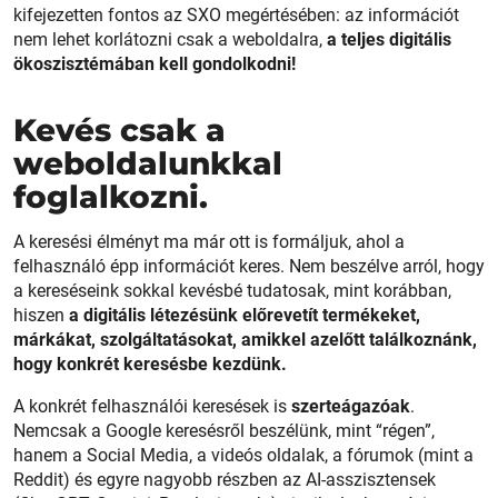
kifejezetten fontos az SXO megértésében: az információt
nem lehet korlátozni csak a weboldalra,
a teljes digitális
ökoszisztémában kell gondolkodni!
Kevés csak a
weboldalunkkal
foglalkozni.
A keresési élményt ma már ott is formáljuk, ahol a
felhasználó épp információt keres. Nem beszélve arról, hogy
a kereséseink sokkal kevésbé tudatosak, mint korábban,
hiszen
a digitális létezésünk előrevetít termékeket,
márkákat, szolgáltatásokat, amikkel azelőtt találkoznánk,
hogy konkrét keresésbe kezdünk.
A konkrét felhasználói keresések is
szerteágazóak
.
Nemcsak a Google keresésről beszélünk, mint “régen”,
hanem a Social Media, a videós oldalak, a fórumok (mint a
Reddit) és egyre nagyobb részben az AI-asszisztensek