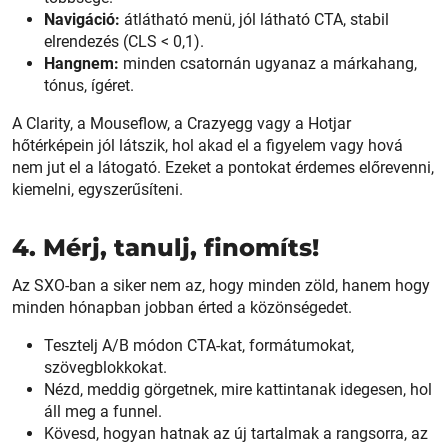
Navigáció:
átlátható menü, jól látható CTA, stabil
elrendezés (CLS < 0,1).
Hangnem:
minden csatornán ugyanaz a márkahang,
tónus, ígéret.
A Clarity, a Mouseflow, a Crazyegg vagy a Hotjar
hőtérképein jól látszik, hol akad el a figyelem vagy hová
nem jut el a látogató. Ezeket a pontokat érdemes előrevenni,
kiemelni, egyszerűsíteni.
4. Mérj, tanulj, finomíts!
Az SXO-ban a siker nem az, hogy minden zöld, hanem hogy
minden hónapban jobban érted a közönségedet.
Tesztelj A/B módon CTA-kat, formátumokat,
szövegblokkokat.
Nézd, meddig görgetnek, mire kattintanak idegesen, hol
áll meg a funnel.
Kövesd, hogyan hatnak az új tartalmak a rangsorra, az