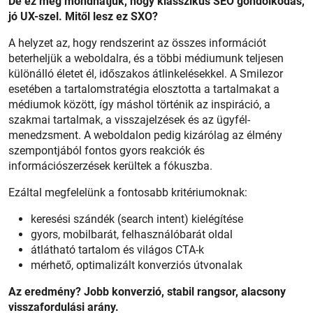
De ez még mondhatjuk, hogy klasszikus SEO gondolkodás,
jó UX-szel. Mitől lesz ez SXO?
A helyzet az, hogy rendszerint az összes információt
beterheljük a weboldalra, és a többi médiumunk teljesen
különálló életet él, időszakos átlinkelésekkel. A Smilezor
esetében a tartalomstratégia elosztotta a tartalmakat a
médiumok között, így máshol történik az inspiráció, a
szakmai tartalmak, a visszajelzések és az ügyfél-
menedzsment. A weboldalon pedig kizárólag az élmény
szempontjából fontos gyors reakciók és
információszerzések kerültek a fókuszba.
Ezáltal megfelelünk a fontosabb kritériumoknak:
keresési szándék (search intent) kielégítése
gyors, mobilbarát, felhasználóbarát oldal
átlátható tartalom és világos CTA-k
mérhető, optimalizált konverziós útvonalak
Az eredmény? Jobb konverzió, stabil rangsor, alacsony
visszafordulási arány.