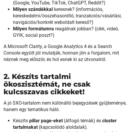
(Google, YouTube, TikTok, ChatGPT, Reddit?)
Milyen szándékkal
keresnek? (információs,
kereskedelmi/összehasonlító, tranzakciós/vásárlási,
navigációs/konkrét weboldalt kereső?)
Milyen formátumra
reagálnak jobban? (cikk, videó,
GYIK, social poszt?)
A Microsoft Clarity, a Google Analytics 4 és a Search
Console együtt jól mutatják, honnan jön a forgalom, mit
néznek meg először, és hol esnek ki az útvonalról.
2. Készíts tartalmi
ökoszisztémát, ne csak
kulcsszavas cikkeket!
A jó SXO-tartalom nem különálló bejegyzések gyűjteménye,
hanem egy tematikus háló.
Készíts
pillar page-eket
(átfogó témák) és
cluster
tartalmakat
(kapcsolódó aloldalak).