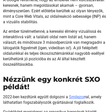
keresnek, hanem megoldásokat akarnak – gyorsan,
élményszerűen. Ezért előtérbe kerültek az olyan tényezők,
mint a Core Web Vitals, az oldalreakció sebessége (INP) és
a vizuális stabilitás.
Az ember türelmetlenné, a keresési élmény vizuálissá és
interaktívvá vált: a találati oldal nem listát ad, hanem
választ, és mindössze 3 másodpercünk van megragadni a
látogatók figyelmét (igen, videóban is!). A jól felépített
oldalunkkal és teljes ökoszisztémánkkal nagyobb eséllyel
kerülhetünk jó pozícióba és az AI által készített
összeállításokba.
Nézzünk egy konkrét SXO
példát!
2022-ben kezdtünk együtt dolgozni a
Smilezor
ral, amely
láthatatlan fogszabályozók gyártásával foglalkozik.
Gyártóként megjelenni az organikus keresések között