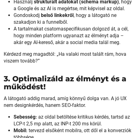
Használj
strukturált adatokat (schema markup)
, hogy
a Google és az AI is megértse, mit képvisel az oldal.
Gondoskodj
belső linkekről
, hogy a látogató ne
szakadjon ki a funnelből.
A tartalmakat csatornaspecifikusan dolgozd át, a cél,
hogy minden platform ugyanazt az élményt adja –
akár egy AI-kereső, akár a social media talál meg.
Kérdezd meg magadtól: „Ha valaki most talált rám, hova
viszem tovább?”
3. Optimalizáld az élményt és a
működést!
A látogató addig marad, amíg könnyű dolga van. A jó UX
nem designkérdés, hanem SEO-faktor.
Sebesség:
az oldal betöltése kritikus kérdés, tartsd az
LCP-t 2,5 mp alatt, az INP-t 200 ms körül.
Mobil:
tervezd elsőként mobilra, ott dől el a konverziók
többsége.