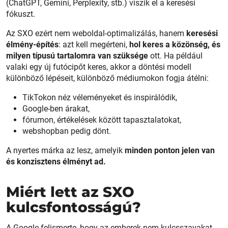
(ChatGPT, Gemini, Perplexity, stb.) viszik el a keresési
fókuszt.
Az SXO ezért nem weboldal-optimalizálás, hanem
keresési
élmény-építés
: azt kell megérteni,
hol keres a közönség, és
milyen típusú tartalomra van szüksége
ott. Ha például
valaki egy új futócipőt keres, akkor a döntési modell
különböző lépéseit, különböző médiumokon fogja átélni:
TikTokon néz véleményeket és inspirálódik,
Google-ben árakat,
fórumon, értékelések között tapasztalatokat,
webshopban pedig dönt.
A nyertes márka az lesz, amelyik
minden ponton jelen van
és konzisztens élményt ad.
Miért lett az SXO
kulcsfontosságú?
A Google felismerte, hogy az emberek nem kulcsszavakat