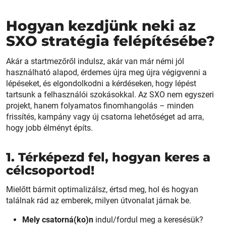
Hogyan kezdjünk neki az
SXO stratégia felépítésébe?
Akár a startmezőről indulsz, akár van már némi jól
használható alapod, érdemes újra meg újra végigvenni a
lépéseket, és elgondolkodni a kérdéseken, hogy lépést
tartsunk a felhasználói szokásokkal. Az SXO nem egyszeri
projekt, hanem folyamatos finomhangolás – minden
frissítés, kampány vagy új csatorna lehetőséget ad arra,
hogy jobb élményt építs.
1. Térképezd fel, hogyan keres a
célcsoportod!
Mielőtt bármit optimalizálsz, értsd meg, hol és hogyan
találnak rád az emberek, milyen útvonalat járnak be.
Mely csatorná(ko)n
indul/fordul meg a keresésük?