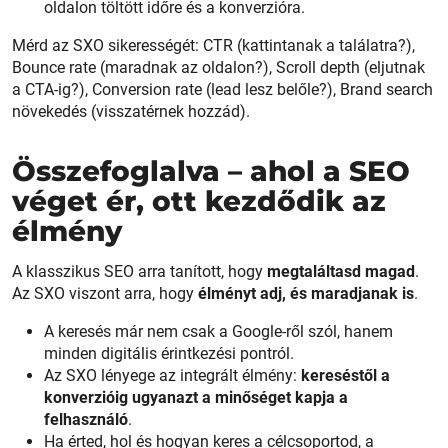
oldalon töltött időre és a konverzióra.
Mérd az SXO sikerességét: CTR (kattintanak a találatra?),
Bounce rate (maradnak az oldalon?), Scroll depth (eljutnak
a CTA-ig?), Conversion rate (lead lesz belőle?), Brand search
növekedés (visszatérnek hozzád).
Összefoglalva – ahol a SEO
véget ér, ott kezdődik az
élmény
A klasszikus SEO arra tanított, hogy
megtaláltasd magad
.
Az SXO viszont arra, hogy
élményt adj, és maradjanak is
.
A keresés már nem csak a Google-ről szól, hanem
minden digitális érintkezési pontról.
Az SXO lényege az integrált élmény:
kereséstől a
konverzióig ugyanazt a minőséget kapja a
felhasználó
.
Ha érted, hol és hogyan keres a célcsoportod, a