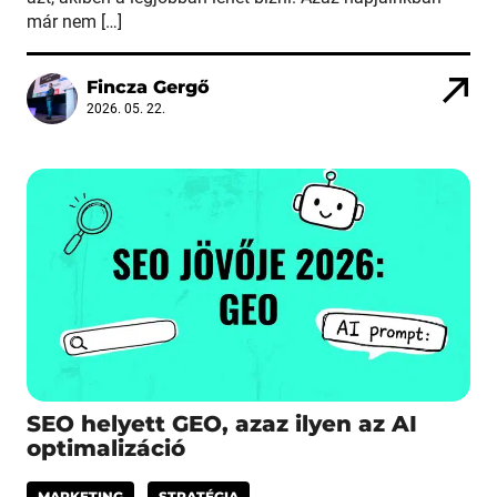
már nem […]
Fincza Gergő
2026. 05. 22.
SEO helyett GEO, azaz ilyen az AI
optimalizáció
MARKETING
STRATÉGIA