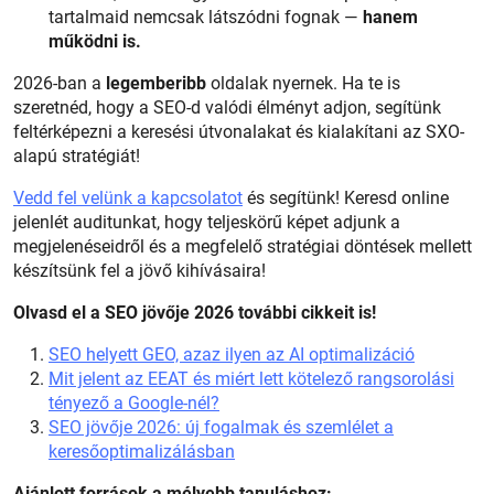
tartalmaid nemcsak látszódni fognak —
hanem
működni is.
2026-ban a
legemberibb
oldalak nyernek. Ha te is
szeretnéd, hogy a SEO-d valódi élményt adjon, segítünk
feltérképezni a keresési útvonalakat és kialakítani az SXO-
alapú stratégiát!
Vedd fel velünk a kapcsolatot
és segítünk! Keresd online
jelenlét auditunkat, hogy teljeskörű képet adjunk a
megjelenéseidről és a megfelelő stratégiai döntések mellett
készítsünk fel a jövő kihívásaira!
Olvasd el a SEO jövője 2026 további cikkeit is!
SEO helyett GEO, azaz ilyen az AI optimalizáció
Mit jelent az EEAT és miért lett kötelező rangsorolási
tényező a Google-nél?
SEO jövője 2026: új fogalmak és szemlélet a
keresőoptimalizálásban
Ajánlott források a mélyebb tanuláshoz: