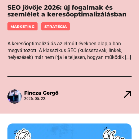
SEO jövője 2026: új fogalmak és
szemlélet a keresőoptimalizálásban
MARKETING
STRATÉGIA
A keresőoptimalizálás az elmúlt években alapjaiban
megváltozott. A klasszikus SEO (kulcsszavak, linkek,
helyezések) már nem írja le teljesen, hogyan működik […]
Fincza Gergő
2026. 05. 22.