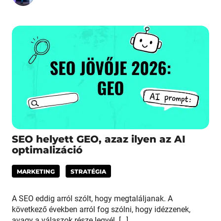
SEO helyett GEO, azaz ilyen az AI
optimalizáció
MARKETING
STRATÉGIA
A SEO eddig arról szólt, hogy megtaláljanak. A
következő években arról fog szólni, hogy idézzenek,
avagy a válaszok része legyél. […]