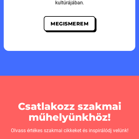
kultúrájában.
MEGISMEREM
Csatlakozz szakmai
műhelyünkhöz!
Olvass értékes szakmai cikkeket és inspirálódj velünk!