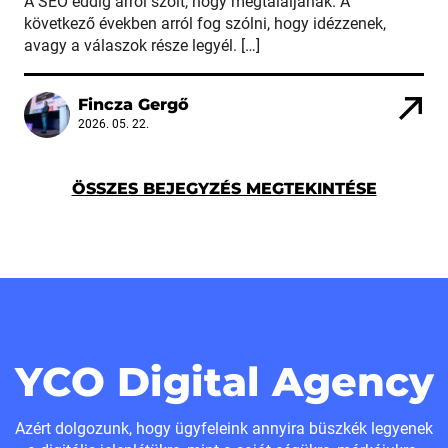
A SEO eddig arról szólt, hogy megtaláljanak. A
következő években arról fog szólni, hogy idézzenek,
avagy a válaszok része legyél. […]
Fincza Gergő
2026. 05. 22.
ÖSSZES BEJEGYZÉS MEGTEKINTÉSE
YCO Digital Agency
Azért dolgozunk, hogy ügyfeleink annyira büszkék legyenek