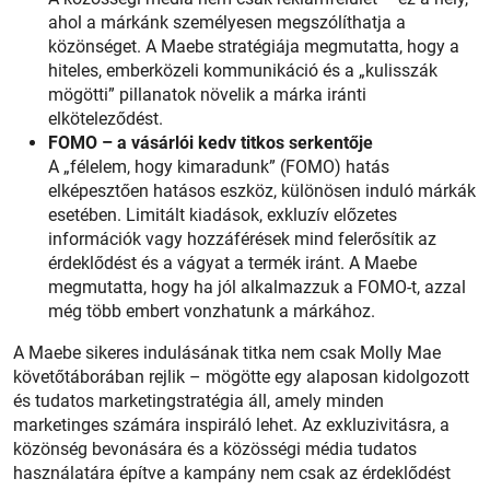
ahol a márkánk személyesen megszólíthatja a
közönséget. A Maebe stratégiája megmutatta, hogy a
hiteles, emberközeli kommunikáció és a „kulisszák
mögötti” pillanatok növelik a márka iránti
elköteleződést.
FOMO – a vásárlói kedv titkos serkentője
A „félelem, hogy kimaradunk” (FOMO) hatás
elképesztően hatásos eszköz, különösen induló márkák
esetében. Limitált kiadások, exkluzív előzetes
információk vagy hozzáférések mind felerősítik az
érdeklődést és a vágyat a termék iránt. A Maebe
megmutatta, hogy ha jól alkalmazzuk a FOMO-t, azzal
még több embert vonzhatunk a márkához.
A Maebe sikeres indulásának titka nem csak Molly Mae
követőtáborában rejlik – mögötte egy alaposan kidolgozott
és tudatos marketingstratégia áll, amely minden
marketinges számára inspiráló lehet. Az exkluzivitásra, a
közönség bevonására és a közösségi média tudatos
használatára építve a kampány nem csak az érdeklődést