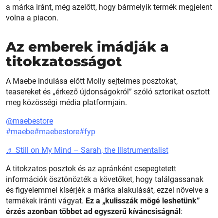
a márka iránt, még azelőtt, hogy bármelyik termék megjelent
volna a piacon.
Az emberek imádják a
titokzatosságot
A Maebe indulása előtt Molly sejtelmes posztokat,
teasereket és „érkező újdonságokról” szóló sztorikat osztott
meg közösségi média platformjain.
@maebestore
#maebe
#maebestore
#fyp
♬ Still on My Mind – Sarah, the Illstrumentalist
A titokzatos posztok és az apránként csepegtetett
információk ösztönözték a követőket, hogy találgassanak
és figyelemmel kísérjék a márka alakulását, ezzel növelve a
termékek iránti vágyat.
Ez a „kulisszák mögé leshetünk”
érzés azonban többet ad egyszerű kíváncsiságnál
: