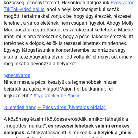
közösségi élményt teremt. Hasonlóan dolgozunk
Pécs város
TikTok-videóinál is
, ahol a helyi közönséget kulisszák
mögötti tartalmakkal vonjuk be, hogy úgy érezzék, részesei
lehetnek a város életének, nem csupán figyelői. Ahogy Molly
Mae posztjai izgatottságot és várakozást keltettek a Maebe
iránt, mi is arra törekszünk, hogy a pécsi lakosok érezzék: itt
történnek a dolgok, és ők is részesei lehetnek mindennek.
Egy-egy látogatásunk a koncertterembe, színházba vagy
akár a kesztyűgyárba olyan „ott voltunk” élményt ad, amely
még inkább bevonzza a helyieket.
@pecsvaros
Nincs mese, a pécsi kesztyűk a legmenőbbek, hiszen
bejárták az egész világot! Vajon hol bukkannak fel
legközelebb?
#fyp
#nekedbe
#pecs
♬ eredeti hang – Pécs város (hivatalos oldala)
A közönség érzelmi kötődése erősödik, amikor láthatják a
„mögöttes munkát”,
és részesei lehetnek valami érdekes
dolognak
. A titokzatosság itt is működik:
a helyiek a „mi is