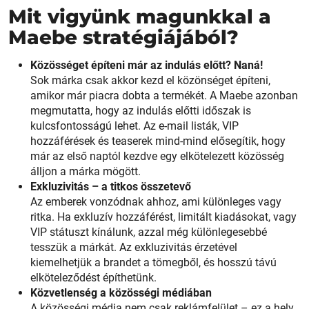
Mit vigyünk magunkkal a
Maebe stratégiájából?
Közösséget építeni már az indulás előtt? Naná!
Sok márka csak akkor kezd el közönséget építeni,
amikor már piacra dobta a termékét. A Maebe azonban
megmutatta, hogy az indulás előtti időszak is
kulcsfontosságú lehet. Az e-mail listák, VIP
hozzáférések és teaserek mind-mind elősegítik, hogy
már az első naptól kezdve egy elkötelezett közösség
álljon a márka mögött.
Exkluzivitás – a titkos összetevő
Az emberek vonzódnak ahhoz, ami különleges vagy
ritka. Ha exkluzív hozzáférést, limitált kiadásokat, vagy
VIP státuszt kínálunk, azzal még különlegesebbé
tesszük a márkát. Az exkluzivitás érzetével
kiemelhetjük a brandet a tömegből, és hosszú távú
elköteleződést építhetünk.
Közvetlenség a közösségi médiában
A közösségi média nem csak reklámfelület – ez a hely,