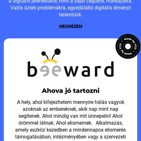
a digitális jelenlétükre, mint a saját cégükre, márkájukra.
Valós üzleti problémákra, egyedülálló digitális élményt
teremtünk.
MEGNÉZEM
Ahova jó tartozni
A hely, ahol kifejezhetem mennyire hálás vagyok
azoknak az embereknek, akik nap mint nap
segítenek. Ahol mindig van mit ünnepelni! Ahol
örömmel látnak. Ahol elismernek. Alkalmazás,
amely eszköz kezedben a mindennapos elismerés
támogatásában, intézményében vagy a szervezeti