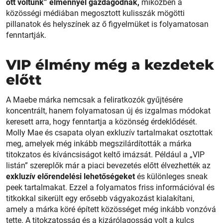
ott voltunk” élménnyel gazdagodnak,
miközben a
közösségi médiában megosztott kulisszák mögötti
pillanatok és helyszínek az ő figyelmüket is folyamatosan
fenntartják.
VIP élmény még a kezdetek
előtt
A Maebe márka nemcsak a feliratkozók gyűjtésére
koncentrált, hanem folyamatosan új és izgalmas módokat
keresett arra, hogy fenntartja a közönség érdeklődését.
Molly Mae és csapata olyan exkluzív tartalmakat osztottak
meg, amelyek még inkább megszilárdították a márka
titokzatos és kíváncsiságot keltő imázsát. Például a „VIP
listán” szereplők már a piaci bevezetés előtt élvezhették az
exkluzív előrendelési lehetőségeket
és különleges sneak
peek tartalmakat. Ezzel a folyamatos friss információval és
titkokkal sikerült egy erősebb vágyakozást kialakítani,
amely a márka köré épített közösséget még inkább vonzóvá
tette. A titokzatosság és a kizárólagosság volt a kulcs