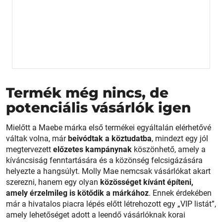
Termék még nincs, de
potenciális vásárlók igen
Mielőtt a Maebe márka első termékei egyáltalán elérhetővé
váltak volna, már
beivódtak a köztudatba
, mindezt egy jól
megtervezett
előzetes kampánynak
köszönhető, amely a
kíváncsiság fenntartására és a közönség felcsigázására
helyezte a hangsúlyt. Molly Mae nemcsak vásárlókat akart
szerezni, hanem egy olyan
közösséget kívánt építeni,
amely érzelmileg is kötődik a márkához
. Ennek érdekében
már a hivatalos piacra lépés előtt létrehozott egy „VIP listát”,
amely lehetőséget adott a leendő vásárlóknak korai