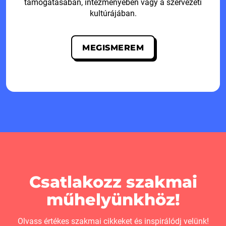
támogatásában, intézményében vagy a szervezeti
kultúrájában.
MEGISMEREM
Csatlakozz szakmai
műhelyünkhöz!
Olvass értékes szakmai cikkeket és inspirálódj velünk!