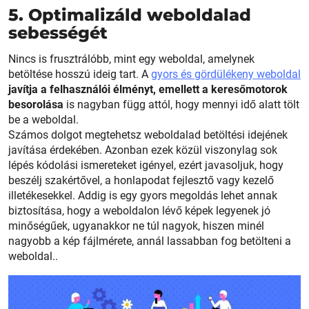
5. Optimalizáld weboldalad
sebességét
Nincs is frusztrálóbb, mint egy weboldal, amelynek
betöltése hosszú ideig tart. A
gyors és gördülékeny weboldal
javítja a felhasználói élményt, emellett a keresőmotorok
besorolása
is nagyban függ attól, hogy mennyi idő alatt tölt
be a weboldal.
Számos dolgot megtehetsz weboldalad betöltési idejének
javítása érdekében. Azonban ezek közül viszonylag sok
lépés kódolási ismereteket igényel, ezért javasoljuk, hogy
beszélj szakértővel, a honlapodat fejlesztő vagy kezelő
illetékesekkel. Addig is egy gyors megoldás lehet annak
biztosítása, hogy a weboldalon lévő képek legyenek jó
minőségűek, ugyanakkor ne túl nagyok, hiszen minél
nagyobb a kép fájlmérete, annál lassabban fog betölteni a
weboldal..