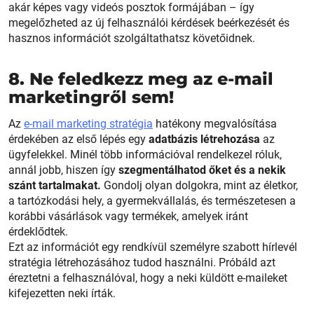
akár képes vagy videós posztok formájában – így
megelőzheted az új felhasználói kérdések beérkezését és
hasznos információt szolgáltathatsz követőidnek.
8. Ne feledkezz meg az e-mail
marketingről sem!
Az
e-mail marketing stratégia
hatékony megvalósítása
érdekében az első lépés egy
adatbázis létrehozása
az
ügyfelekkel. Minél több információval rendelkezel róluk,
annál jobb, hiszen így
szegmentálhatod őket és a nekik
szánt tartalmakat.
Gondolj olyan dolgokra, mint az életkor,
a tartózkodási hely, a gyermekvállalás, és természetesen a
korábbi vásárlások vagy termékek, amelyek iránt
érdeklődtek.
Ezt az információt egy rendkívül személyre szabott hírlevél
stratégia létrehozásához tudod használni. Próbáld azt
éreztetni a felhasználóval, hogy a neki küldött e-maileket
kifejezetten neki írták.