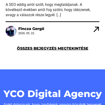
A SEO eddig arról szólt, hogy megtaláljanak. A
következő években arról fog szólni, hogy idézzenek,
avagy a válaszok része legyél. […]
Fincza Gergő
2026. 05. 22.
ÖSSZES BEJEGYZÉS MEGTEKINTÉSE
YCO Digital Agency
Azért dolgozunk, hogy ügyfeleink annyira büszkék legyenek