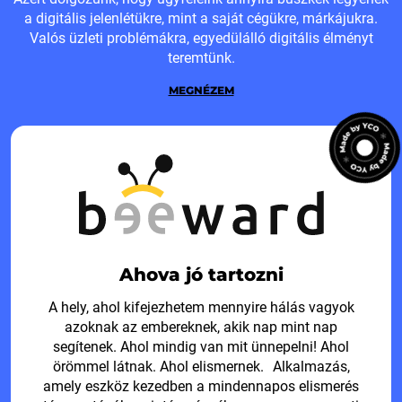
a digitális jelenlétükre, mint a saját cégükre, márkájukra.
Valós üzleti problémákra, egyedülálló digitális élményt
teremtünk.
MEGNÉZEM
Ahova jó tartozni
A hely, ahol kifejezhetem mennyire hálás vagyok
azoknak az embereknek, akik nap mint nap
segítenek. Ahol mindig van mit ünnepelni! Ahol
örömmel látnak. Ahol elismernek. Alkalmazás,
amely eszköz kezedben a mindennapos elismerés