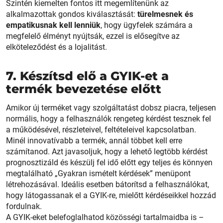
Szintén kiemelten fontos itt megemlítenünk az
alkalmazottak gondos kiválasztását:
türelmesnek és
empatikusnak kell lenniük
, hogy ügyfelek számára a
megfelelő élményt nyújtsák, ezzel is elősegítve az
elköteleződést és a lojalitást.
7. Készítsd elő a GYIK-et a
termék bevezetése előtt
Amikor új terméket vagy szolgáltatást dobsz piacra, teljesen
normális, hogy a felhasználók rengeteg kérdést tesznek fel
a működésével, részleteivel, feltételeivel kapcsolatban.
Minél innovatívabb a termék, annál többet kell erre
számítanod. Azt javasoljuk, hogy a lehető legtöbb kérdést
prognosztizáld és készülj fel idő előtt egy teljes és könnyen
megtalálható „Gyakran ismételt kérdések” menüpont
létrehozásával. Ideális esetben bátorítsd a felhasználókat,
hogy látogassanak el a GYIK-re, mielőtt kérdéseikkel hozzád
fordulnak.
A GYIK-eket belefoglalhatod közösségi tartalmaidba is –