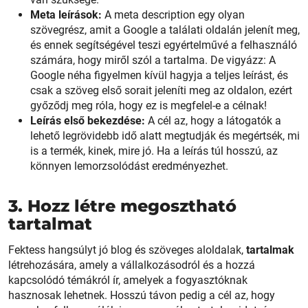
Meta leírások:
A meta description egy olyan
szövegrész, amit a Google a találati oldalán jelenít meg,
és ennek segítségével teszi egyértelművé a felhasználó
számára, hogy miről szól a tartalma. De vigyázz: A
Google néha figyelmen kívül hagyja a teljes leírást, és
csak a szöveg első sorait jeleníti meg az oldalon, ezért
győződj meg róla, hogy ez is megfelel-e a célnak!
Leírás első bekezdése:
A cél az, hogy a látogatók a
lehető legrövidebb idő alatt megtudják és megértsék, mi
is a termék, kinek, mire jó. Ha a leírás túl hosszú, az
könnyen lemorzsolódást eredményezhet.
3. Hozz létre megosztható
tartalmat
Fektess hangsúlyt jó blog és szöveges aloldalak,
tartalmak
létrehozására, amely a vállalkozásodról és a hozzá
kapcsolódó témákról ír, amelyek a fogyasztóknak
hasznosak lehetnek. Hosszú távon pedig a cél az, hogy