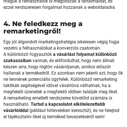
maguk a felhasználók is megosszák a tartalmaidat, és
ezzel rendszeresen forgalmat hozzanak a weboldaladra.
4. Ne feledkezz meg a
remarketingről!
Egy jól átgondolt marketingstratégia sikeresen végig fogja
vezetni a felhasználókat a konverziós csatornán.
A különböző fogyasztók
a vásárlási folyamat különböző
szakaszaiban
vannak, és előfordulhat, hogy nem állnak
készen arra, hogy rögtön vásároljanak, amikor először
hallanak a termékedről. Ez azonban nem jelenti azt, hogy ők
ne lennének potenciális ügyfelek. Különböző remarketing
taktikák segítségével idővel vásárlóvá válhatnak, ha a
megfelelő üzenetek a megfelelő időben találják meg őket.
A remarketing emellett rendszeres követőid számára is
használható.
Tartsd a kapcsolatot elkötelezettebb
vásárlóiddal
(például hírleveleken keresztül), és ne felejtsd
el tájékoztatni őket új terméked bevezetéséről sem!