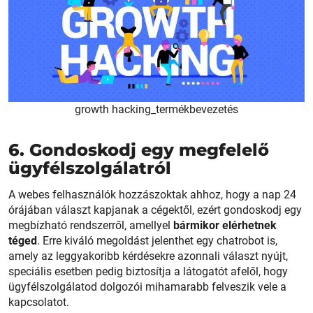
growth hacking_termékbevezetés
6. Gondoskodj egy megfelelő
ügyfélszolgálatról
A webes felhasználók hozzászoktak ahhoz, hogy a nap 24
órájában választ kapjanak a cégektől, ezért gondoskodj egy
megbízható rendszerről, amellyel
bármikor elérhetnek
téged
. Erre kiváló megoldást jelenthet egy chatrobot is,
amely az leggyakoribb kérdésekre azonnali választ nyújt,
speciális esetben pedig biztosítja a látogatót afelől, hogy
ügyfélszolgálatod dolgozói mihamarabb felveszik vele a
kapcsolatot.