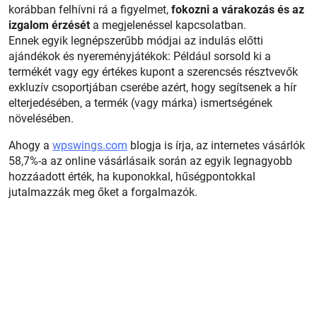
korábban felhívni rá a figyelmet,
fokozni a várakozás és az
izgalom érzését
a megjelenéssel kapcsolatban.
Ennek egyik legnépszerűbb módjai az indulás előtti
ajándékok és nyereményjátékok: Például sorsold ki a
termékét vagy egy értékes kupont a szerencsés résztvevők
exkluzív csoportjában cserébe azért, hogy segítsenek a hír
elterjedésében, a termék (vagy márka) ismertségének
növelésében.
Ahogy a
wpswings.com
blogja is írja, az internetes vásárlók
58,7%-a az online vásárlásaik során az egyik legnagyobb
hozzáadott érték, ha kuponokkal, hűségpontokkal
jutalmazzák meg őket a forgalmazók.