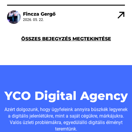
Fincza Gergő
2026. 05. 22.
ÖSSZES BEJEGYZÉS MEGTEKINTÉSE
YCO Digital Agency
Azért dolgozunk, hogy ügyfeleink annyira büszkék legyenek
a digitális jelenlétükre, mint a saját cégükre, márkájukra.
Valós üzleti problémákra, egyedülálló digitális élményt
teremtünk.