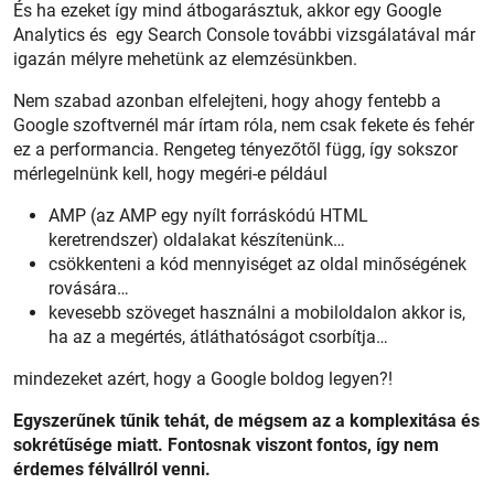
És ha ezeket így mind átbogarásztuk, akkor egy Google
Analytics és egy Search Console további vizsgálatával már
igazán mélyre mehetünk az elemzésünkben.
Nem szabad azonban elfelejteni, hogy ahogy fentebb a
Google szoftvernél már írtam róla, nem csak fekete és fehér
ez a performancia. Rengeteg tényezőtől függ, így sokszor
mérlegelnünk kell, hogy megéri-e például
AMP (az AMP egy nyílt forráskódú HTML
keretrendszer) oldalakat készítenünk…
csökkenteni a kód mennyiséget az oldal minőségének
rovására…
kevesebb szöveget használni a mobiloldalon akkor is,
ha az a megértés, átláthatóságot csorbítja…
mindezeket azért, hogy a Google boldog legyen?!
Egyszerűnek tűnik tehát, de mégsem az a komplexitása és
sokrétűsége miatt. Fontosnak viszont fontos, így nem
érdemes félvállról venni.