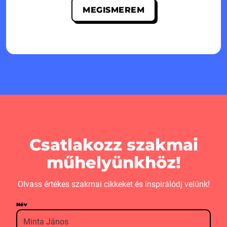
MEGISMEREM
Csatlakozz szakmai
műhelyünkhöz!
Olvass értékes szakmai cikkeket és inspirálódj velünk!
Név