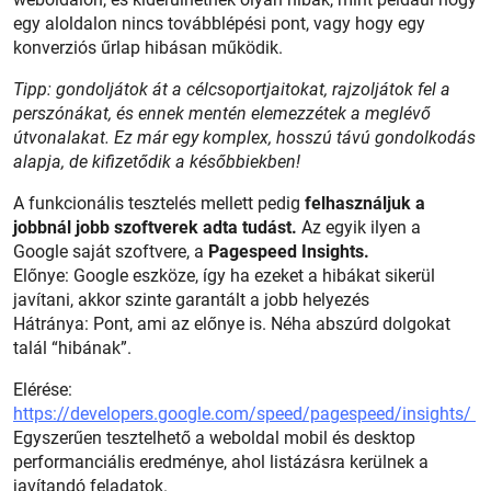
egy aloldalon nincs továbblépési pont, vagy hogy egy
konverziós űrlap hibásan működik.
Tipp: gondoljátok át a célcsoportjaitokat, rajzoljátok fel a
perszónákat, és ennek mentén elemezzétek a meglévő
útvonalakat. Ez már egy komplex, hosszú távú gondolkodás
alapja, de kifizetődik a későbbiekben!
A funkcionális tesztelés mellett pedig
felhasználjuk a
jobbnál jobb szoftverek adta tudást.
Az egyik ilyen a
Google saját szoftvere, a
Pagespeed Insights.
Előnye: Google eszköze, így ha ezeket a hibákat sikerül
javítani, akkor szinte garantált a jobb helyezés
Hátránya: Pont, ami az előnye is. Néha abszúrd dolgokat
talál “hibának”.
Elérése:
https://developers.google.com/speed/pagespeed/insights/
Egyszerűen tesztelhető a weboldal mobil és desktop
performanciális eredménye, ahol listázásra kerülnek a
javítandó feladatok.