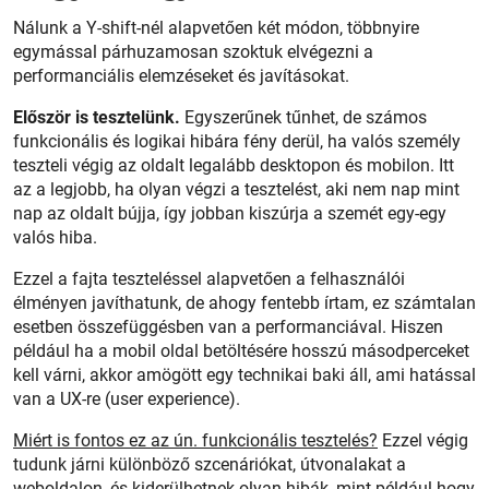
Nálunk a Y-shift-nél alapvetően két módon, többnyire
egymással párhuzamosan szoktuk elvégezni a
performanciális elemzéseket és javításokat.
Először is tesztelünk.
Egyszerűnek tűnhet, de számos
funkcionális és logikai hibára fény derül, ha valós személy
teszteli végig az oldalt legalább desktopon és mobilon. Itt
az a legjobb, ha olyan végzi a tesztelést, aki nem nap mint
nap az oldalt bújja, így jobban kiszúrja a szemét egy-egy
valós hiba.
Ezzel a fajta teszteléssel alapvetően a felhasználói
élményen javíthatunk, de ahogy fentebb írtam, ez számtalan
esetben összefüggésben van a performanciával. Hiszen
például ha a mobil oldal betöltésére hosszú másodperceket
kell várni, akkor amögött egy technikai baki áll, ami hatással
van a UX-re (user experience).
Miért is fontos ez az ún. funkcionális tesztelés?
Ezzel végig
tudunk járni különböző szcenáriókat, útvonalakat a
weboldalon, és kiderülhetnek olyan hibák, mint például hogy