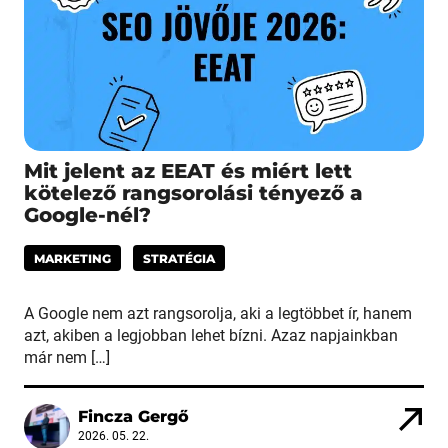
Mit jelent az EEAT és miért lett
kötelező rangsorolási tényező a
Google-nél?
MARKETING
STRATÉGIA
A Google nem azt rangsorolja, aki a legtöbbet ír, hanem
azt, akiben a legjobban lehet bízni. Azaz napjainkban
már nem […]
Fincza Gergő
2026. 05. 22.