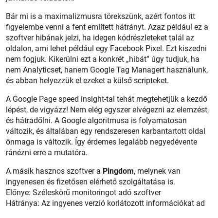
Bár mi is a maximalizmusra törekszünk, azért fontos itt
figyelembe venni a fent említett hátrányt. Azaz például ez a
szoftver hibának jelzi, ha idegen kódrészleteket talál az
oldalon, ami lehet például egy Facebook Pixel. Ezt kiszedni
nem fogjuk. Kikerülni ezt a konkrét „hibát” úgy tudjuk, ha
nem Analyticset, hanem Google Tag Managert használunk,
és abban helyezzük el ezeket a külső scripteket.
A Google Page speed insight-tal tehát megtehetjük a kezdő
lépést, de vigyázz! Nem elég egyszer elvégezni az elemzést,
és hátradőlni. A Google algoritmusa is folyamatosan
változik, és általában egy rendszeresen karbantartott oldal
önmaga is változik. Így érdemes legalább negyedévente
ránézni erre a mutatóra.
A másik hasznos szoftver a
Pingdom
, melynek van
ingyenesen és fizetősen elérhető szolgáltatása is.
Előnye: Széleskörű monitoringot adó szoftver
Hátránya: Az ingyenes verzió korlátozott információkat ad