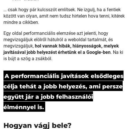
… csak hogy pár kulcsszót említsek. Ne izgulj, ha a fentiek
között van olyan, amit nem tudsz hirtelen hova tenni, kitérek
mindre a cikkben.
Egy oldal performanciális elemzése azt jelenti, hogy
megvizsgáljuk elölről hátulról a weboldal tartalmát, és
megvizsgáljuk,
hol vannak hibák, hiányosságok, melyek
javításával jobb helyezést érhetünk el a Google-ben
. Na ki
is bújt a szög a zsákból.
A performanciális javítások elsődleges
célja tehát a jobb helyezés, ami persze
együtt jár a jobb felhasználói
élménnyel is.
Hogyan vágj bele?