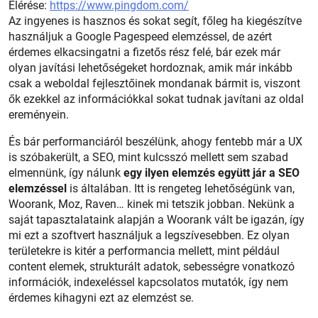
Elérése:
https://www.pingdom.com/
Az ingyenes is hasznos és sokat segít, főleg ha kiegészítve
használjuk a Google Pagespeed elemzéssel, de azért
érdemes elkacsingatni a fizetős rész felé, bár ezek már
olyan javítási lehetőségeket hordoznak, amik már inkább
csak a weboldal fejlesztőinek mondanak bármit is, viszont
ők ezekkel az információkkal sokat tudnak javítani az oldal
ereményein.
És bár performanciáról beszélünk, ahogy fentebb már a UX
is szóbakerült, a SEO, mint kulcsszó mellett sem szabad
elmennünk, így nálunk
egy ilyen elemzés együtt jár a SEO
elemzéssel
is általában. Itt is rengeteg lehetőségünk van,
Woorank, Moz, Raven… kinek mi tetszik jobban. Nekünk a
saját tapasztalataink alapján a Woorank vált be igazán, így
mi ezt a szoftvert használjuk a legszívesebben. Ez olyan
területekre is kitér a performancia mellett, mint például
content elemek, strukturált adatok, sebességre vonatkozó
információk, indexeléssel kapcsolatos mutatók, így nem
érdemes kihagyni ezt az elemzést se.