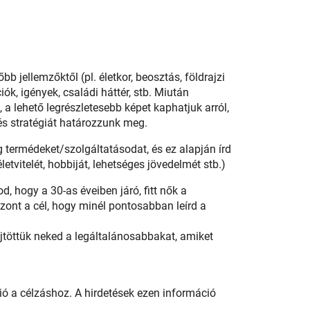
 jellemzőktől (pl. életkor, beosztás, földrajzi
ók, igények, családi háttér, stb. Miután
a lehető legrészletesebb képet kaphatjuk arról,
s stratégiát határozzunk meg.
g termédeket/szolgáltatásodat, és ez alapján írd
életvitelét, hobbiját, lehetséges jövedelmét stb.)
, hogy a 30-as éveiben járó, fitt nők a
szont a cél, hogy minél pontosabban leírd a
űjtöttük neked a legáltalánosabbakat, amiket
ió a célzáshoz. A hirdetések ezen információ