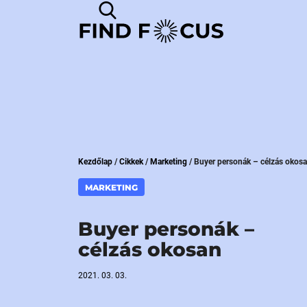
Kezdőlap
/
Cikkek
/
Marketing
/
Buyer personák – célzás okos
MARKETING
Buyer personák –
célzás okosan
2021. 03. 03.