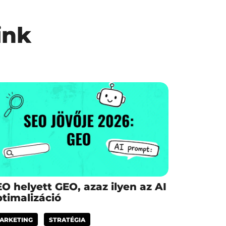
ink
O helyett GEO, azaz ilyen az AI
timalizáció
ARKETING
STRATÉGIA