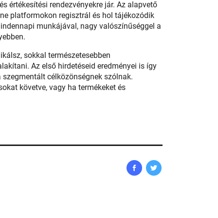
és értékesítési rendezvényekre jár. Az alapvető
ne platformokon regisztrál és hol tájékozódik
mindennapi munkájával, nagy valószínűséggel a
nyebben.
ikálsz, sokkal természetesebben
kítani. Az első hirdetéseid eredményei is így
 szegmentált célközönségnek szólnak.
zásokat követve, vagy ha termékeket és