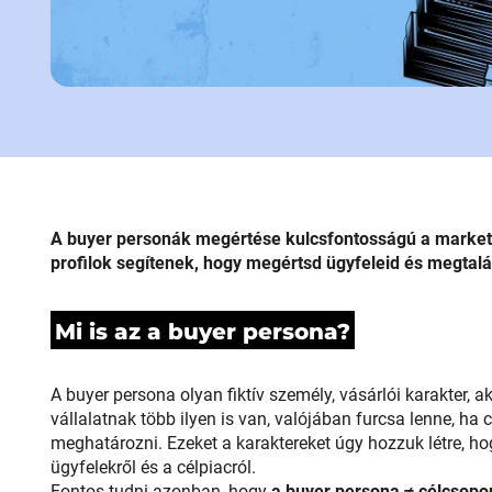
A buyer personák megértése kulcsfontosságú a marketi
profilok segítenek, hogy megértsd ügyfeleid és megtalá
Mi is az a buyer persona?
A buyer persona olyan fiktív személy, vásárlói karakter, a
vállalatnak több ilyen is van, valójában furcsa lenne, ha
meghatározni. Ezeket a karaktereket úgy hozzuk létre, h
ügyfelekről és a célpiacról.
Fontos tudni azonban, hogy
a buyer persona ≠ célcsopor