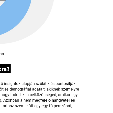
ona
kra?
 insightok alapján szűkítik és pontosítják
óit és demográfiai adatait, akiknek személyre
hogy tudod, ki a célközönséged, amikor egy
meg. Azonban a nem
megfelelő hangvétel és
tartasz szem előtt egy-egy fő perszónát,