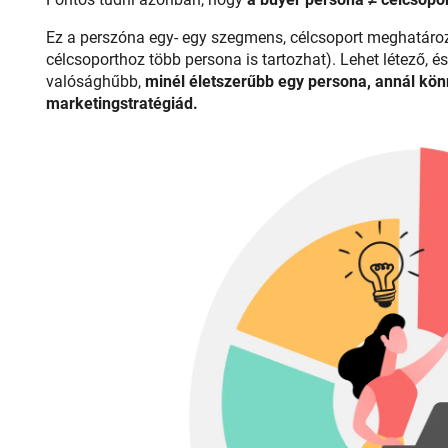
Ez a perszóna egy- egy szegmens, célcsoport meghatározo
célcsoporthoz több persona is tartozhat). Lehet létező, 
valósághűbb,
minél életszerűbb egy persona, annál könn
marketingstratégiád.