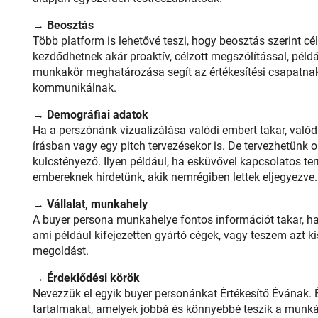
→
Beosztás
Több platform is lehetővé teszi, hogy beosztás szerint cé
kezdődhetnek akár proaktív, célzott megszólítással, péld
munkakör meghatározása segít az értékesítési csapatnak
kommunikálnak.
→
Demográfiai adatok
Ha a perszónánk vizualizálása valódi embert takar, való
írásban vagy egy pitch tervezésekor is. De tervezhetünk o
kulcstényező. Ilyen például, ha esküvővel kapcsolatos t
embereknek hirdetünk, akik nemrégiben lettek eljegyezve.
→
Vállalat, munkahely
A buyer persona munkahelye fontos információt takar, h
ami például kifejezetten gyártó cégek, vagy teszem azt k
megoldást.
→
Érdeklődési körök
Nevezzük el egyik buyer personánkat Értékesítő Évának. É
tartalmakat, amelyek jobbá és könnyebbé teszik a munkájá