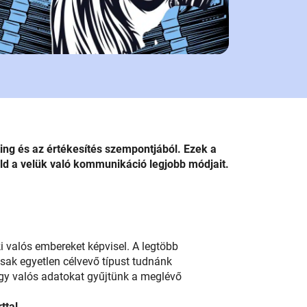
ng és az értékesítés szempontjából. Ezek a
ld a velük való kommunikáció legjobb módjait.
ki valós embereket képvisel. A legtöbb
 csak egyetlen célvevő típust tudnánk
ogy valós adatokat gyűjtünk a meglévő
ttal.