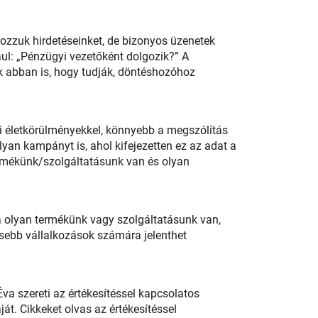
lozzuk hirdetéseinket, de bizonyos üzenetek
ául: „Pénzügyi vezetőként dolgozik?” A
 abban is, hogy tudják, döntéshozóhoz
di életkörülményekkel, könnyebb a megszólítás
lyan kampányt is, ahol kifejezetten ez az adat a
ermékünk/szolgáltatásunk van és olyan
a olyan termékünk vagy szolgáltatásunk van,
isebb vállalkozások számára jelenthet
va szereti az értékesítéssel kapcsolatos
t. Cikkeket olvas az értékesítéssel