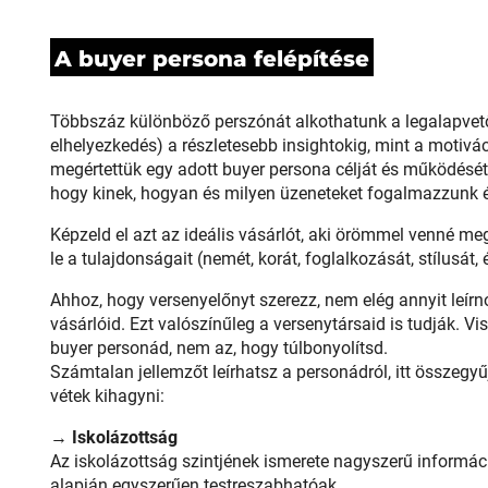
A buyer persona felépítése
Többszáz különböző perszónát alkothatunk a legalapvetőbb
elhelyezkedés) a részletesebb insightokig, mint a motiváci
megértettük egy adott buyer persona célját és működését, 
hogy kinek, hogyan és milyen üzeneteket fogalmazzunk é
Képzeld el azt az ideális vásárlót, aki örömmel venné me
le a tulajdonságait (nemét, korát, foglalkozását, stílusát, 
Ahhoz, hogy versenyelőnyt szerezz, nem elég annyit leírnod
vásárlóid. Ezt valószínűleg a versenytársaid is tudják. Vi
buyer personád, nem az, hogy túlbonyolítsd.
Számtalan jellemzőt leírhatsz a personádról, itt összegy
vétek kihagyni:
→
Iskolázottság
Az iskolázottság szintjének ismerete nagyszerű informác
alapján egyszerűen testreszabhatóak.