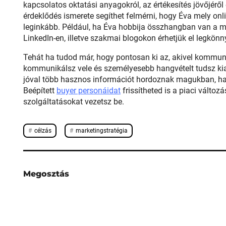
kapcsolatos oktatási anyagokról, az értékesítés jövőjéről 
érdeklődés ismerete segíthet felmérni, hogy Éva mely onli
leginkább. Például, ha Éva hobbija összhangban van a 
LinkedIn-en, illetve szakmai blogokon érhetjük el legkön
Tehát ha tudod már, hogy pontosan ki az, akivel kommun
kommunikálsz vele és személyesebb hangvételt tudsz kiala
jóval több hasznos információt hordoznak magukban, ha
Beépített
buyer personáidat
frissítheted is a piaci válto
szolgáltatásokat vezetsz be.
célzás
marketingstratégia
Megosztás