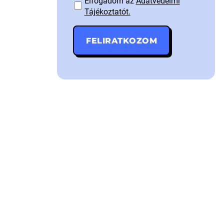
Elfogadom az
Adatvédelmi
Tájékoztatót.