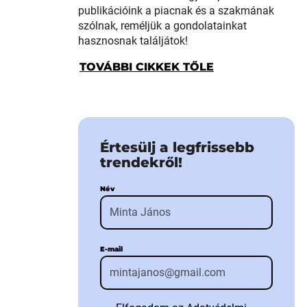
publikációink a piacnak és a szakmának
szólnak, reméljük a gondolatainkat
hasznosnak találjátok!
TOVÁBBI CIKKEK TŐLE
Értesülj a legfrissebb
trendekről!
Név
E-mail