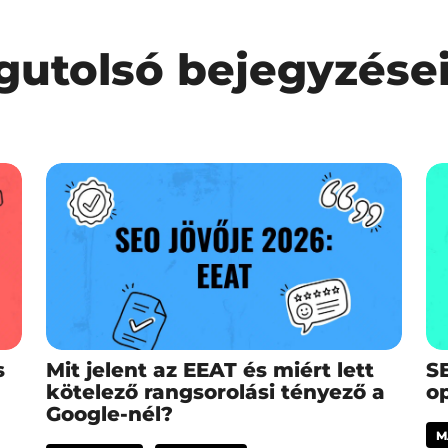
gutolsó bejegyzése
s
Mit jelent az EEAT és miért lett
SE
kötelező rangsorolási tényező a
op
Google-nél?
M