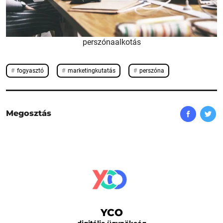
perszónaalkotás
fogyasztó
marketingkutatás
perszóna
Megosztás
YCO