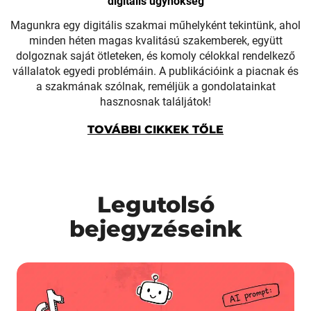
digitális ügynökség
Magunkra egy digitális szakmai műhelyként tekintünk, ahol
minden héten magas kvalitású szakemberek, együtt
dolgoznak saját ötleteken, és komoly célokkal rendelkező
vállalatok egyedi problémáin. A publikációink a piacnak és
a szakmának szólnak, reméljük a gondolatainkat
hasznosnak találjátok!
TOVÁBBI CIKKEK TŐLE
Legutolsó
bejegyzéseink