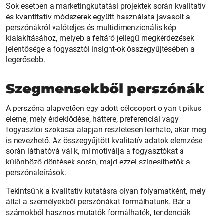
Sok esetben a marketingkutatási projektek során kvalitatív
és kvantitatív módszerek együtt használata javasolt a
perszónákról valóteljes és multidimenzionális kép
kialakításához, melyeb a feltáró jellegű megkérdezések
jelentősége a fogyasztói insight-ok összegyűjtésében a
legerősebb.
Szegmensekből perszónák
A perszóna alapvetően egy adott célcsoport olyan tipikus
eleme, mely érdeklődése, háttere, preferenciái vagy
fogyasztói szokásai alapján részletesen leírható, akár meg
is nevezhető. Az összegyűjtött kvalitatív adatok elemzése
során láthatóvá válik, mi motiválja a fogyasztókat a
különböző döntések során, majd ezzel színesíthetők a
perszónaleírások.
Tekintsünk a kvalitatív kutatásra olyan folyamatként, mely
által a személyekből perszónákat formálhatunk. Bár a
számokból hasznos mutatók formálhatók, tendenciák