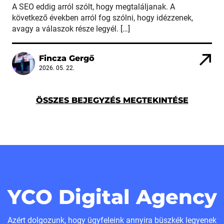
A SEO eddig arról szólt, hogy megtaláljanak. A
következő években arról fog szólni, hogy idézzenek,
avagy a válaszok része legyél. […]
Fincza Gergő
2026. 05. 22.
ÖSSZES BEJEGYZÉS MEGTEKINTÉSE
YCO Digital Agency
Azért dolgozunk, hogy ügyfeleink annyira büszkék legyenek