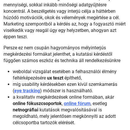
mennyiségi, sokkal inkább minőségi adatgyűjtésre
koncentrál. A beszélgetés vagy interjú célja a háttérben
húzódó motivációk, okok és vélemények megértése a cél.
Marketing szempontból a kérdés az, hogy a fogyasztó miért
viselkedik vagy reagál úgy egy helyzetben, ahogyan azt
éppen teszi.
Persze ez nem csupán hagyományos mélyinterjús
megkérdezési formákat jelenthet, a kutatási kérdéstől
függően számos eszköz és technika áll rendelkezésünkre
weboldal vizsgálat esetében a felhasználói élmény
feltérképezésére
ux teszt
építhető,
míg usability kérdésekben ezen kívül szemkamerás
(
eye tracking
) módszer is használható.
a kvalitatív megkérdezések online formában, akár
online fókuszcsoportok
,
online fórum
, esetleg
netnográfiai
kutatások megvalósításával is
megoldható, mely jelentősen megkönnyíti az adott
célcsoportba tartozók elérését.