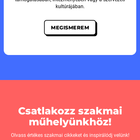
kultúrájában.
MEGISMEREM
Csatlakozz szakmai
műhelyünkhöz!
Olvass értékes szakmai cikkeket és inspirálódj velünk!