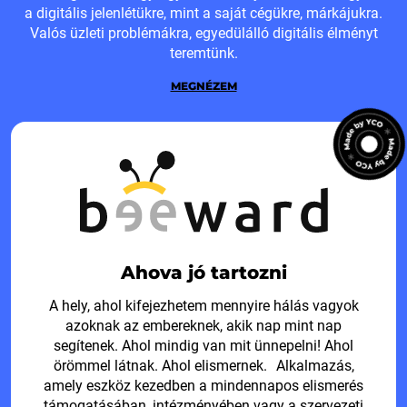
a digitális jelenlétükre, mint a saját cégükre, márkájukra.
Valós üzleti problémákra, egyedülálló digitális élményt
teremtünk.
MEGNÉZEM
Ahova jó tartozni
A hely, ahol kifejezhetem mennyire hálás vagyok
azoknak az embereknek, akik nap mint nap
segítenek. Ahol mindig van mit ünnepelni! Ahol
örömmel látnak. Ahol elismernek. Alkalmazás,
amely eszköz kezedben a mindennapos elismerés
támogatásában, intézményében vagy a szervezeti