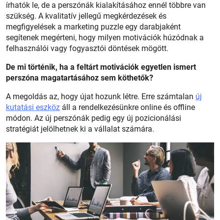
írhatók le, de a perszónák kialakításához ennél többre van
szükség. A kvalitatív jellegű megkérdezések és
megfigyelések a marketing puzzle egy darabjaként
segítenek megérteni, hogy milyen motivációk húzódnak a
felhasználói vagy fogyasztói döntések mögött.
De mi történik, ha a feltárt motivációk egyetlen ismert
perszóna magatartásához sem köthetők?
A megoldás az, hogy újat hozunk létre. Erre számtalan
új
kutatási eszköz
áll a rendelkezésünkre online és offline
módon. Az új perszónák pedig egy új pozicionálási
stratégiát jelölhetnek ki a vállalat számára.