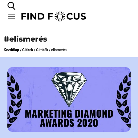
#elismerés
Kezdőlap
/
Cikkek
/
Címkék
/
elismerés