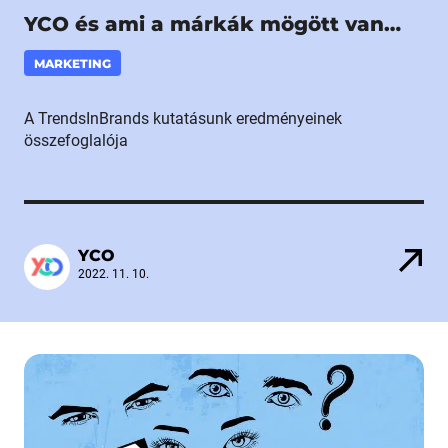
YCO és ami a márkák mögött van…
MARKETING
A TrendsInBrands kutatásunk eredményeinek
összefoglalója
YCO
2022. 11. 10.