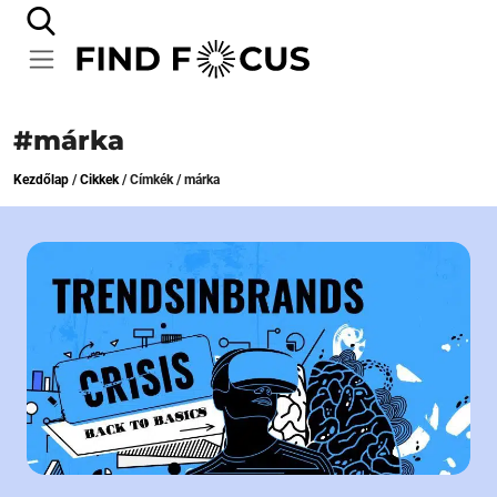
#márka
Kezdőlap
/
Cikkek
/
Címkék
/
márka