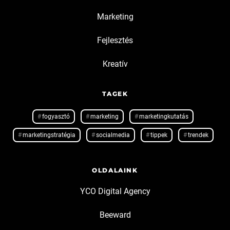
Marketing
Fejlesztés
Kreatív
TAGEK
fogyasztó
marketing
marketingkutatás
marketingstratégia
socialmedia
tippek
trendek
OLDALAINK
YCO Digital Agency
Beeward