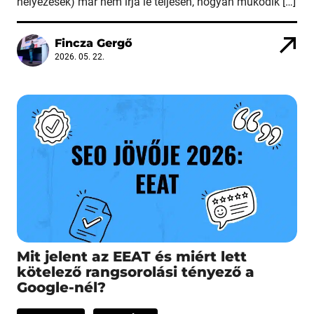
helyezések) már nem írja le teljesen, hogyan működik […]
Fincza Gergő
2026. 05. 22.
Mit jelent az EEAT és miért lett
kötelező rangsorolási tényező a
Google-nél?