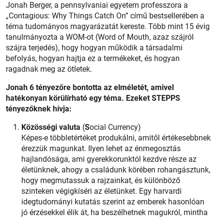
Jonah Berger, a pennsylvaniai egyetem professzora a
„Contagious: Why Things Catch On” című bestsellerében a
téma tudományos magyarázatát kereste. Több mint 15 évig
tanulmányozta a WOM-ot (Word of Mouth, azaz szájról
szájra terjedés), hogy hogyan működik a társadalmi
befolyás, hogyan hajtja ez a termékeket, és hogyan
ragadnak meg az ötletek.
Jonah 6 tényezőre bontotta az elméletét, amivel
hatékonyan körülírható egy téma. Ezeket STEPPS
tényezőknek hívja:
Közösségi valuta
(
S
ocial Currency)
Képes-e többletértéket produkálni, amitől értékesebbnek
érezzük magunkat. Ilyen lehet az énmegosztás
hajlandósága, ami gyerekkorunktól kezdve része az
életünknek, ahogy a családunk körében rohangásztunk,
hogy megmutassuk a rajzainkat, és különböző
szinteken végigkíséri az életünket. Egy harvardi
idegtudományi kutatás szerint az emberek hasonlóan
jó érzésekkel élik át, ha beszélhetnek magukról, mintha