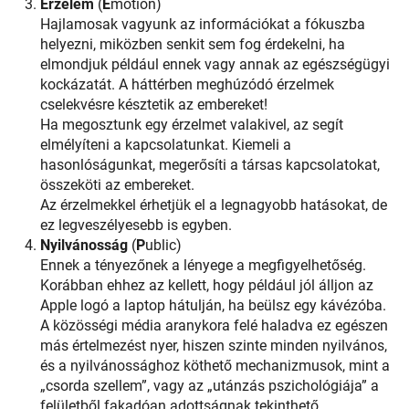
Érzelem
(
E
motion)
Hajlamosak vagyunk az információkat a fókuszba
helyezni, miközben senkit sem fog érdekelni, ha
elmondjuk például ennek vagy annak az egészségügyi
kockázatát. A háttérben meghúzódó érzelmek
cselekvésre késztetik az embereket!
Ha megosztunk egy érzelmet valakivel, az segít
elmélyíteni a kapcsolatunkat. Kiemeli a
hasonlóságunkat, megerősíti a társas kapcsolatokat,
összeköti az embereket.
Az érzelmekkel érhetjük el a legnagyobb hatásokat, de
ez legveszélyesebb is egyben.
Nyilvánosság
(
P
ublic)
Ennek a tényezőnek a lényege a megfigyelhetőség.
Korábban ehhez az kellett, hogy például jól álljon az
Apple logó a laptop hátulján, ha beülsz egy kávézóba.
A közösségi média aranykora felé haladva ez egészen
más értelmezést nyer, hiszen szinte minden nyilvános,
és a nyilvánossághoz köthető mechanizmusok, mint a
„csorda szellem”, vagy az „utánzás pszichológiája” a
felületből fakadóan adottságnak tekinthető.