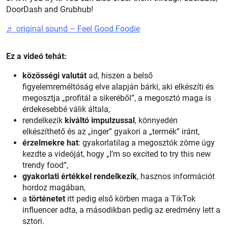
DoorDash and Grubhub!
♬ original sound – Feel Good Foodie
Ez a videó tehát:
közösségi valutát
ad, hiszen a belső
figyelemreméltóság elve alapján bárki, aki elkészíti és
megosztja „profitál a sikeréből”, a megosztó maga is
érdekesebbé válik általa,
rendelkezik
kiváltó impulzussal
, könnyedén
elkészíthető és az „inger” gyakori a „termék” iránt,
érzelmekre
hat
: gyakorlatilag a megosztók zöme úgy
kezdte a videóját, hogy „I’m so excited to try this new
trendy food”,
gyakorlati értékkel rendelkezik
, hasznos információt
hordoz magában,
a
történetet
itt pedig első körben maga a TikTok
influencer adta, a másodikban pedig az eredmény lett a
sztori.