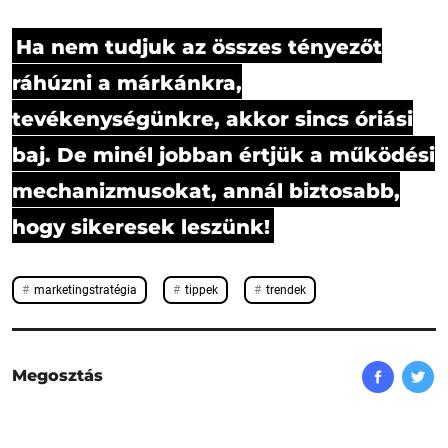
Ha nem tudjuk az összes tényezőt
ráhúzni a márkánkra,
tevékenységünkre, akkor sincs óriási
baj. De minél jobban értjük a működési
mechanizmusokat, annál biztosabb,
hogy sikeresek leszünk!
marketingstratégia
tippek
trendek
Megosztás