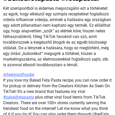
Két szempontból is érdemes megvizsgálni ezt a történetet:
az egyik, hogy elkészül egy szimpla receptekkel foglalkozó
videós influencer videója, aminek a hatására egy országban
egy adott pillanatban nem kapható egy termék. Ez előállhat
úgy, hogy alapvetően „szűk” az elértek köre, hiszen netes
felhasználókról, főleg TikTok fanokról van szó, amit
továbbvisznek a kiegészítő blogok és az egyéb közösségi
oldalak. De a ténynek a hatására, hogy ez megtörtént, még
egy óriási „buborékot” megugrik a történet, hiszen a
marketingszakma, az élelmiszerekkel foglalkozó sajtó, stb.
is azonnal elkezdi továbbosztani a témát.
@feelgoodfoodie
If you love my Baked Feta Pasta recipe, you can now order it
for pickup or delivery from the Creators Kitchen As Seen On
TikTok! It’s a new brand that features my viral
#bakedfetapasta
plus other viral food items from TikTok
Creators. There are over 100+ stores currently serving the
trendiest food on the internet! Let me know what you think
of it if you try it! You can also order them through UberEats,