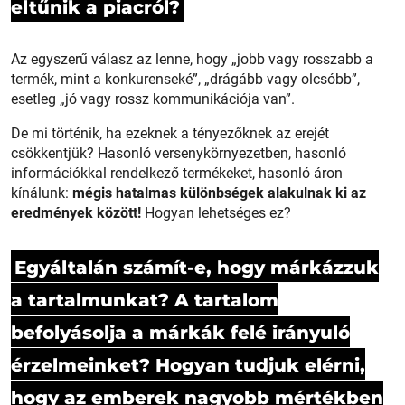
eltűnik a piacról?
Az egyszerű válasz az lenne, hogy „jobb vagy rosszabb a
termék, mint a konkurenseké”, „drágább vagy olcsóbb”,
esetleg „jó vagy rossz kommunikációja van”.
De mi történik, ha ezeknek a tényezőknek az erejét
csökkentjük? Hasonló versenykörnyezetben, hasonló
információkkal rendelkező termékeket, hasonló áron
kínálunk:
mégis hatalmas különbségek alakulnak ki az
eredmények között!
Hogyan lehetséges ez?
Egyáltalán számít-e, hogy márkázzuk
a tartalmunkat? A tartalom
befolyásolja a márkák felé irányuló
érzelmeinket? Hogyan tudjuk elérni,
hogy az emberek nagyobb mértékben