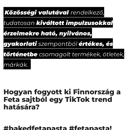
Közösségi valutával
rendelkező,
kiváltott impulzusokkal
tudatosan
érzelmekre ható, nyilvános,
gyakorlati
értékes, és
szempontból
történetbe
csomagolt termékek, ötletek,
márkák.
Hogyan fogyott ki Finnország a
Feta sajtból egy TikTok trend
hatására?
#bakedfetapasta #fetapasta!