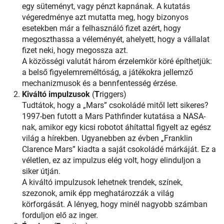
egy süteményt, vagy pénzt kapnának. A kutatás
végeredménye azt mutatta meg, hogy bizonyos
esetekben már a felhasználó fizet azért, hogy
megoszthassa a véleményét, ahelyett, hogy a vállalat
fizet neki, hogy megossza azt.
A közösségi valutát három érzelemkör köré építhetjük:
a belső figyelemreméltóság, a játékokra jellemző
mechanizmusok és a bennfentesség érzése.
Kiváltó impulzusok
(
T
riggers)
Tudtátok, hogy a „Mars” csokoládé mitől lett sikeres?
1997-ben futott a Mars Pathfinder kutatása a NASA-
nak, amikor egy kicsi robotot áhítattal figyelt az egész
világ a hírekben. Ugyanebben az évben „Franklin
Clarence Mars” kiadta a saját csokoládé márkáját. Ez a
véletlen, ez az impulzus elég volt, hogy elinduljon a
siker útján.
A kiváltó impulzusok lehetnek trendek, színek,
szezonok, amik épp meghatározzák a világ
körforgását. A lényeg, hogy minél nagyobb számban
forduljon elő az inger.