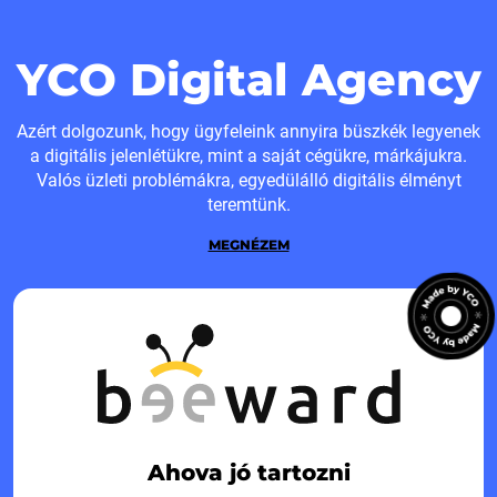
YCO Digital Agency
Azért dolgozunk, hogy ügyfeleink annyira büszkék legyenek
a digitális jelenlétükre, mint a saját cégükre, márkájukra.
Valós üzleti problémákra, egyedülálló digitális élményt
teremtünk.
MEGNÉZEM
Ahova jó tartozni