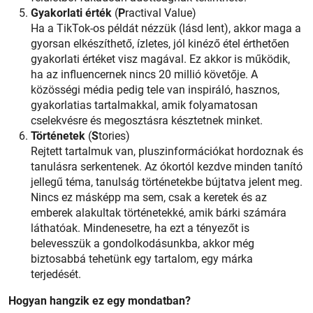
Gyakorlati érték
(
P
ractival Value)
Ha a TikTok-os példát nézzük (lásd lent), akkor maga a
gyorsan elkészíthető, ízletes, jól kinéző étel érthetően
gyakorlati értéket visz magával. Ez akkor is működik,
ha az influencernek nincs 20 millió követője. A
közösségi média pedig tele van inspiráló, hasznos,
gyakorlatias tartalmakkal, amik folyamatosan
cselekvésre és megosztásra késztetnek minket.
Történetek
(
S
tories)
Rejtett tartalmuk van, pluszinformációkat hordoznak és
tanulásra serkentenek. Az ókortól kezdve minden tanító
jellegű téma, tanulság történetekbe bújtatva jelent meg.
Nincs ez másképp ma sem, csak a keretek és az
emberek alakultak történetekké, amik bárki számára
láthatóak. Mindenesetre, ha ezt a tényezőt is
belevesszük a gondolkodásunkba, akkor még
biztosabbá tehetünk egy tartalom, egy márka
terjedését.
Hogyan hangzik ez egy mondatban?