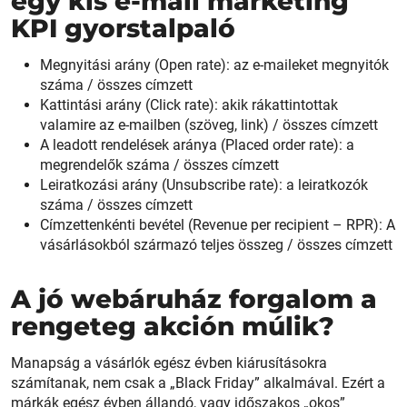
egy kis e-mail marketing
KPI gyorstalpaló
Megnyitási arány (Open rate): az e-maileket megnyitók
száma / összes címzett
Kattintási arány (Click rate): akik rákattintottak
valamire az e-mailben (szöveg, link) / összes címzett
A leadott rendelések aránya (Placed order rate): a
megrendelők száma / összes címzett
Leiratkozási arány (Unsubscribe rate): a leiratkozók
száma / összes címzett
Címzettenkénti bevétel (Revenue per recipient – RPR): A
vásárlásokból származó teljes összeg / összes címzett
A jó webáruház forgalom a
rengeteg akción múlik?
Manapság a vásárlók egész évben kiárusításokra
számítanak, nem csak a „Black Friday” alkalmával. Ezért a
márkák egész évben állandó, vagy időszakos „okos”