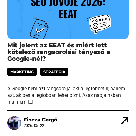
Mit jelent az EEAT és miért lett
kötelező rangsorolási tényező a
Google-nél?
MARKETING
STRATÉGIA
A Google nem azt rangsorolja, aki a legtöbbet ír, hanem
azt, akiben a legjobban lehet bízni. Azaz napjainkban
már nem […]
Fincza Gergő
2026. 05. 22.