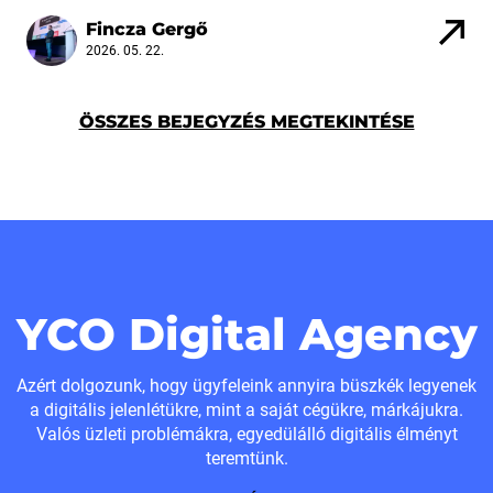
Fincza Gergő
2026. 05. 22.
ÖSSZES BEJEGYZÉS MEGTEKINTÉSE
YCO Digital Agency
Azért dolgozunk, hogy ügyfeleink annyira büszkék legyenek
a digitális jelenlétükre, mint a saját cégükre, márkájukra.
Valós üzleti problémákra, egyedülálló digitális élményt
teremtünk.