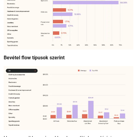
Bevétel flow típusok szerint