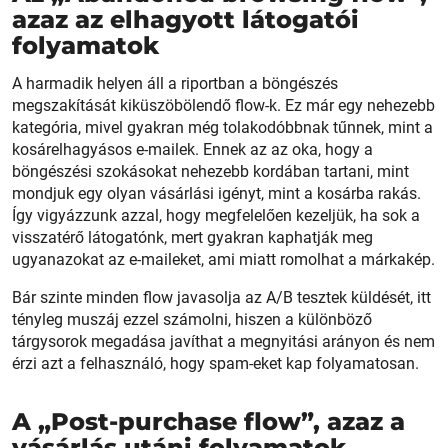
azaz az elhagyott látogatói
folyamatok
A harmadik helyen áll a riportban a böngészés
megszakítását kiküszöbölendő flow-k. Ez már egy nehezebb
kategória, mivel gyakran még tolakodóbbnak tűnnek, mint a
kosárelhagyásos e-mailek. Ennek az az oka, hogy a
böngészési szokásokat nehezebb kordában tartani, mint
mondjuk egy olyan vásárlási igényt, mint a kosárba rakás.
Így vigyázzunk azzal, hogy megfelelően kezeljük, ha sok a
visszatérő látogatónk, mert gyakran kaphatják meg
ugyanazokat az e-maileket, ami miatt romolhat a márkakép.
Bár szinte minden flow javasolja az A/B tesztek küldését, itt
tényleg muszáj ezzel számolni, hiszen a különböző
tárgysorok megadása javíthat a megnyitási arányon és nem
érzi azt a felhasználó, hogy spam-eket kap folyamatosan.
A „Post-purchase flow”, azaz a
vásárlás utáni folyamatok