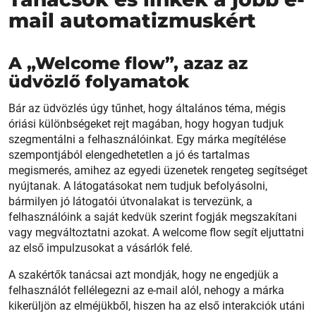
mail automatizmuskért
A „Welcome flow”, azaz az
üdvözlő folyamatok
Bár az üdvözlés úgy tűnhet, hogy általános téma, mégis
óriási különbségeket rejt magában, hogy hogyan tudjuk
szegmentálni a felhasználóinkat. Egy márka megítélése
szempontjából elengedhetetlen a jó és tartalmas
megismerés, amihez az egyedi üzenetek rengeteg segítséget
nyújtanak. A látogatásokat nem tudjuk befolyásolni,
bármilyen jó látogatói útvonalakat is tervezünk, a
felhasználóink a saját kedvük szerint fogják megszakítani
vagy megváltoztatni azokat. A welcome flow segít eljuttatni
az első impulzusokat a vásárlók felé.
A szakértők tanácsai azt mondják, hogy ne engedjük a
felhasználót fellélegezni az e-mail alól, nehogy a márka
kikerüljön az elméjükből, hiszen ha az első interakciók utáni