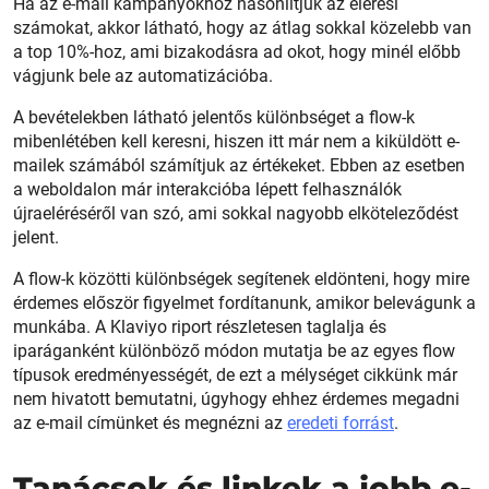
Ha az e-mail kampányokhoz hasonlítjuk az elérési
számokat, akkor látható, hogy az átlag sokkal közelebb van
a top 10%-hoz, ami bizakodásra ad okot, hogy minél előbb
vágjunk bele az automatizációba.
A bevételekben látható jelentős különbséget a flow-k
mibenlétében kell keresni, hiszen itt már nem a kiküldött e-
mailek számából számítjuk az értékeket. Ebben az esetben
a weboldalon már interakcióba lépett felhasználók
újraeléréséről van szó, ami sokkal nagyobb elköteleződést
jelent.
A flow-k közötti különbségek segítenek eldönteni, hogy mire
érdemes először figyelmet fordítanunk, amikor belevágunk a
munkába. A Klaviyo riport részletesen taglalja és
iparáganként különböző módon mutatja be az egyes flow
típusok eredményességét, de ezt a mélységet cikkünk már
nem hivatott bemutatni, úgyhogy ehhez érdemes megadni
az e-mail címünket és megnézni az
eredeti forrást
.
Tanácsok és linkek a jobb e-