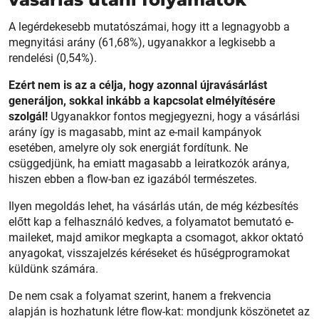
A legérdekesebb mutatószámai, hogy itt a legnagyobb a
megnyitási arány (61,68%), ugyanakkor a legkisebb a
rendelési (0,54%).
Ezért nem is az a célja, hogy azonnal újravásárlást
generáljon, sokkal inkább a kapcsolat elmélyítésére
szolgál!
Ugyanakkor fontos megjegyezni, hogy a vásárlási
arány így is magasabb, mint az e-mail kampányok
esetében, amelyre oly sok energiát fordítunk. Ne
csüggedjünk, ha emiatt magasabb a leiratkozók aránya,
hiszen ebben a flow-ban ez igazából természetes.
Ilyen megoldás lehet, ha vásárlás után, de még kézbesítés
előtt kap a felhasználó kedves, a folyamatot bemutató e-
maileket, majd amikor megkapta a csomagot, akkor oktató
anyagokat, visszajelzés kéréseket és hűségprogramokat
küldünk számára.
De nem csak a folyamat szerint, hanem a frekvencia
alapján is hozhatunk létre flow-kat: mondjunk köszönetet az