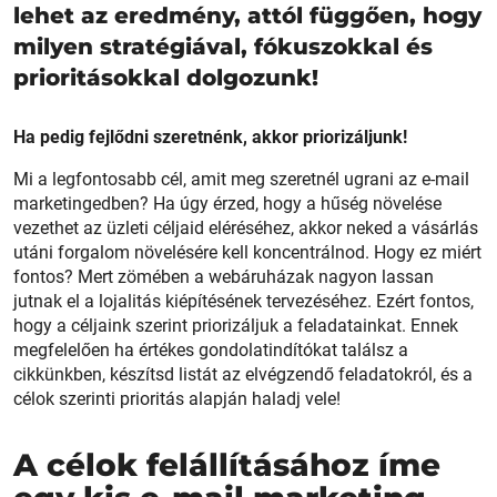
lehet az eredmény, attól függően, hogy
milyen stratégiával, fókuszokkal és
prioritásokkal dolgozunk!
Ha pedig fejlődni szeretnénk, akkor priorizáljunk!
Mi a legfontosabb cél, amit meg szeretnél ugrani az e-mail
marketingedben? Ha úgy érzed, hogy a hűség növelése
vezethet az üzleti céljaid eléréséhez, akkor neked a vásárlás
utáni forgalom növelésére kell koncentrálnod. Hogy ez miért
fontos? Mert zömében a webáruházak nagyon lassan
jutnak el a lojalitás kiépítésének tervezéséhez. Ezért fontos,
hogy a céljaink szerint priorizáljuk a feladatainkat. Ennek
megfelelően ha értékes gondolatindítókat találsz a
cikkünkben, készítsd listát az elvégzendő feladatokról, és a
célok szerinti prioritás alapján haladj vele!
A célok felállításához íme