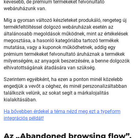
kevesebb, de prémium termékeket felvonultató
webáruházunk van.
Míg a gyorsan változó készleteket produkáló, rengeteg új
termékfeltöltéssel dolgozó webáruházak esetén az
általánosabb megoldások működnek, mint az értékelések
megosztása, a hasonló kategóriába tartozó termékek
mutatása, vagy a kuponok működhetnek, addig egy
prémium termékeket felvonultató áruháznak a termékek
milyenségére, az anyagok beszerzésére, a benne dolgozók
elhivatottságának átadására van szükség.
Szerintem egyébként, ha ezen a ponton minél közelebb
engedjük a vevőt a céghez, és minél perszonalizáltabban
találkozik velünk, az sokat segít a márkalojalitás
kialakításában.
Ha bővebben érdekel a téma nézd meg ezt a typeform
integrációs példát!
Az „Abandoned browsing flow”,