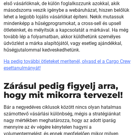
első vásárlóknak, de külön foglalkozzunk azokkal, akik
másodszorra veszik igénybe a webáruházat, hiszen belőlük
lehet a legjobb lojális vásárlókat építeni. Nekik mutassuk
mindenképp a hűségprogramokat, a cross-sell és upsell
ötleteinket, és mélyítsük a kapcsolatát a márkával. Ha még
tovább lép a folyamatban, akkor küldhetünk személyes
üdvözlést a márka alapítójától, vagy esetleg ajándékkal,
hűségjutalommal kedveskedhetünk.
Ha pedig további ötleteket merítenél, olvasd el a Cargo Crew
esettanulmányát!
Zárásul pedig figyelj arra,
hogy mit mikorra tervezel!
Bár a negyedéves ciklusok között nincs olyan hatalmas
számottevő vásárlási különbség, mégis a stratégiánkat
nagy mértékben meghatározza, hogy az adott iparág
mennyire az év végére kénytelen hagyni a
volumentermelést, és ennek megfelelően mikor milyen