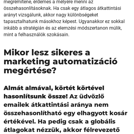
megrémítene, érdemes a mélyére menni az
összehasonlításoknak. Ha csak egy átlagos átkattintási
arányt vizsgálunk, akkor nagy különbségeket
tapasztalhatunk másokhoz képest. Ugyanakkor ez sokkal
inkább a stratégián és az elemzési módszertanon múlik,
mint a felhasználók szokásain.
Mikor lesz sikeres a
marketing automatizáció
megértése?
Almát almával, körtét körtével
hasonlítsunk össze!
Az üdvözlő
emailek átkattintási aránya nem
összehasonlítható egy elhagyott kosár
értékével. Ha pedig csak a globális
átlagokat nézzük, akkor félrevezető