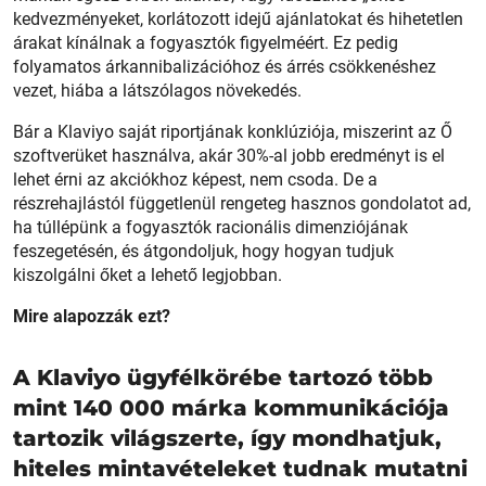
kedvezményeket, korlátozott idejű ajánlatokat és hihetetlen
árakat kínálnak a fogyasztók figyelméért. Ez pedig
folyamatos árkannibalizációhoz és árrés csökkenéshez
vezet, hiába a látszólagos növekedés.
Bár a Klaviyo saját riportjának konklúziója, miszerint az Ő
szoftverüket használva, akár 30%-al jobb eredményt is el
lehet érni az akciókhoz képest, nem csoda. De a
részrehajlástól függetlenül rengeteg hasznos gondolatot ad,
ha túllépünk a fogyasztók racionális dimenziójának
feszegetésén, és átgondoljuk, hogy hogyan tudjuk
kiszolgálni őket a lehető legjobban.
Mire alapozzák ezt?
A Klaviyo ügyfélkörébe tartozó több
mint 140 000 márka kommunikációja
tartozik világszerte, így mondhatjuk,
hiteles mintavételeket tudnak mutatni