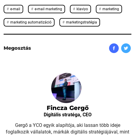
e-mail
e-mail marketing
klaviyo
marketing
marketing automatizáció
marketingstratégia
Megosztás
Fincza Gergő
Digitális stratéga, CEO
Gergő a YCO egyik alapítója, aki lassan több ideje
foglalkozik vállalatok, márkák digitális stratégiájával, mint