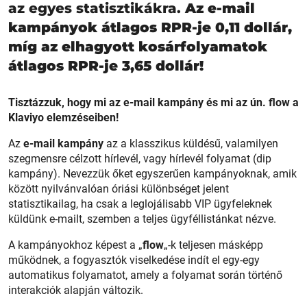
az egyes statisztikákra.
Az e-mail
kampányok átlagos RPR-je 0,11 dollár,
míg az elhagyott kosárfolyamatok
átlagos RPR-je 3,65 dollár!
Tisztázzuk, hogy mi az e-mail kampány és mi az ún. flow a
Klaviyo elemzéseiben!
Az
e-mail kampány
az a klasszikus küldésű, valamilyen
szegmensre célzott hírlevél, vagy hírlevél folyamat (dip
kampány). Nevezzük őket egyszerűen kampányoknak, amik
között nyilvánvalóan óriási különbséget jelent
statisztikailag, ha csak a leglojálisabb VIP ügyfeleknek
küldünk e-mailt, szemben a teljes ügyféllistánkat nézve.
A kampányokhoz képest a „
flow
„-k teljesen másképp
működnek, a fogyasztók viselkedése indít el egy-egy
automatikus folyamatot, amely a folyamat során történő
interakciók alapján változik.