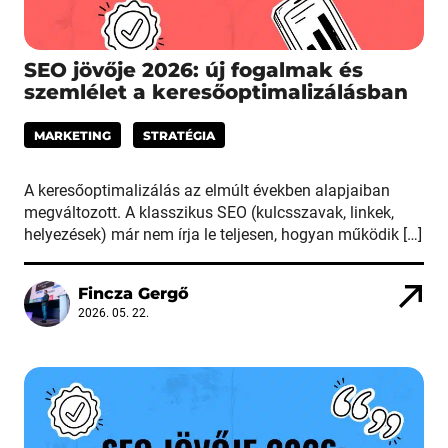
SEO jövője 2026: új fogalmak és
szemlélet a keresőoptimalizálásban
MARKETING
STRATÉGIA
A keresőoptimalizálás az elmúlt években alapjaiban
megváltozott. A klasszikus SEO (kulcsszavak, linkek,
helyezések) már nem írja le teljesen, hogyan működik […]
Fincza Gergő
2026. 05. 22.