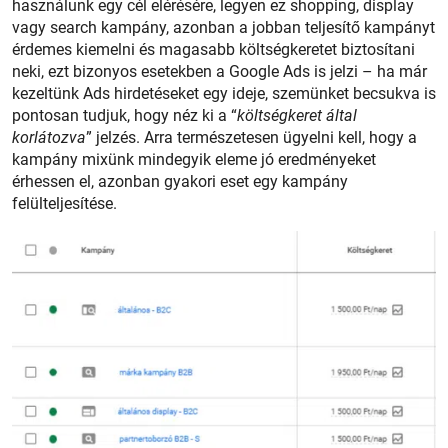
használunk egy cél elérésére, legyen ez shopping, display
vagy search kampány, azonban a jobban teljesítő kampányt
érdemes kiemelni és magasabb költségkeretet biztosítani
neki, ezt bizonyos esetekben a Google Ads is jelzi – ha már
kezeltünk Ads hirdetéseket egy ideje, szemünket becsukva is
pontosan tudjuk, hogy néz ki a “
költségkeret által
korlátozva
” jelzés. Arra természetesen ügyelni kell, hogy a
kampány mixünk mindegyik eleme jó eredményeket
érhessen el, azonban gyakori eset egy kampány
felülteljesítése.