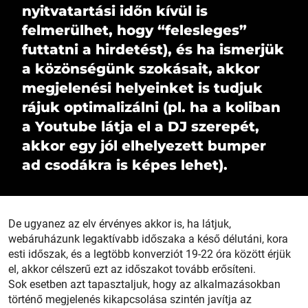
nyitvatartási időn kívül is
felmerülhet, hogy “felesleges”
futtatni a hirdetést), és ha ismerjük
a közönségünk szokásait, akkor
megjelenési helyeinket is tudjuk
rájuk optimalizálni (pl. ha a koliban
a Youtube látja el a DJ szerepét,
akkor egy jól elhelyezett bumper
ad csodákra is képes lehet).
De ugyanez az elv érvényes akkor is, ha látjuk,
webáruházunk legaktívabb időszaka a késő délutáni, kora
esti időszak, és a legtöbb konverziót 19-22 óra között érjük
el, akkor célszerű ezt az időszakot tovább erősíteni.
Sok esetben azt tapasztaljuk, hogy az alkalmazásokban
történő megjelenés kikapcsolása szintén javítja az