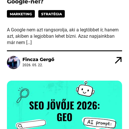
Google-nél?
MARKETING
STRATÉGIA
A Google nem azt rangsorolja, aki a legtöbbet ír, hanem
azt, akiben a legjobban lehet bízni. Azaz napjainkban
már nem […]
Fincza Gergő
2026. 05. 22.