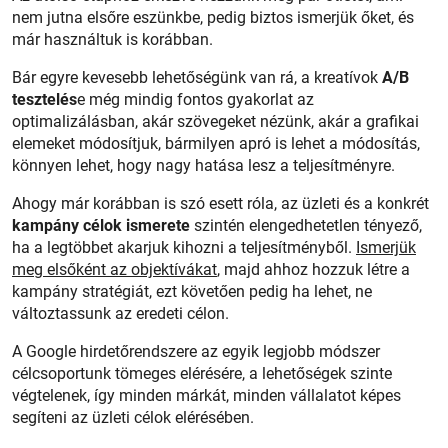
nem jutna elsőre eszünkbe, pedig biztos ismerjük őket, és
már használtuk is korábban.
Bár egyre kevesebb lehetőségünk van rá, a kreatívok
A/B
tesztelés
e még mindig fontos gyakorlat az
optimalizálásban, akár szövegeket nézünk, akár a grafikai
elemeket módosítjuk, bármilyen apró is lehet a módosítás,
könnyen lehet, hogy nagy hatása lesz a teljesítményre.
Ahogy már korábban is szó esett róla, az üzleti és a konkrét
kampány célok ismerete
szintén elengedhetetlen tényező,
ha a legtöbbet akarjuk kihozni a teljesítményből.
Ismerjük
meg elsőként az objektívákat
, majd ahhoz hozzuk létre a
kampány stratégiát, ezt követően pedig ha lehet, ne
változtassunk az eredeti célon.
A Google hirdetőrendszere az egyik legjobb módszer
célcsoportunk tömeges elérésére, a lehetőségek szinte
végtelenek, így minden márkát, minden vállalatot képes
segíteni az üzleti célok elérésében.