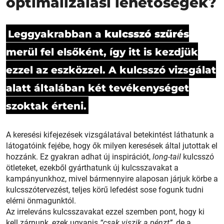
optimalizálási lehetőségek?
Leggyakrabban a
kulcsszó szűrés
merül fel elsőként, így itt is kezdjük
ezzel az eszközzel. A kulcsszó vizsgálat
alatt általában két tevékenységet
szoktak érteni.
A keresési kifejezések vizsgálatával betekintést láthatunk a
látogatóink fejébe, hogy ők milyen keresések által jutottak el
hozzánk. Ez gyakran adhat új inspirációt,
long-tail
kulcsszó
ötleteket, ezekből gyárthatunk új kulcsszavakat a
kampányunkhoz, mivel bármennyire alaposan járjuk körbe a
kulcsszótervezést, teljes körű lefedést sose fogunk tudni
elérni önmagunktól.
Az irreleváns kulcsszavakat ezzel szemben pont, hogy ki
kell zárnunk, ezek ugyanis
“csak viszik a pénzt”,
de a