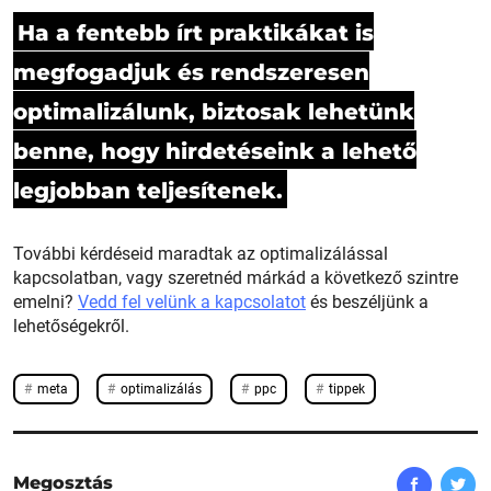
Ha a fentebb írt praktikákat is
megfogadjuk és rendszeresen
optimalizálunk, biztosak lehetünk
benne, hogy hirdetéseink a lehető
legjobban teljesítenek.
További kérdéseid maradtak az optimalizálással
kapcsolatban, vagy szeretnéd márkád a következő szintre
emelni?
Vedd fel velünk a kapcsolatot
és beszéljünk a
lehetőségekről.
meta
optimalizálás
ppc
tippek
Megosztás