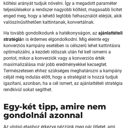
költési arányát tudjuk növelni. Így a megadott paraméter
teljesülésekor a rendszer nagyobb költést, magasabb licitet
enged meg, hogy a lehető legtöbb felhasználót elérjük, akik
valószínűsíthetően kattintanak, konvertálnak.
Ha tovább gondolkodunk a hatékonyságon, az
ajánlattételi
stratégiá
n is érdemes elgondolkodni. Míg eleinte egy
konverziós kampány esetében is célszerű lehet kattintásra
optimalizálni, a kezdeti időszak után fel kell ismerni a
pontot, mikor a konverziók vagy a konverziós érték
maximalizálása már jobb eredményekkel kecsegtet.
Természetesen ehhez szükséges meghatározni a kampány
célját még indulás előtt, hogy a stratégiát is hozzá tudjuk
igazítani, azonban, ha a cél ismert, az ajánlattételi stratégia
rendkívül sokat segíthet.
Egy-két tipp, amire nem
gondolnál azonnal
Az utolsó etaphoz érkezve nézzünk meg pár ötletet, ami