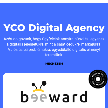
YCO Digital Agency
Azért dolgozunk, hogy ügyfeleink annyira büszkék legyenek
a digitális jelenlétükre, mint a saját cégükre, márkájukra.
Valós üzleti problémákra, egyedülálló digitális élményt
teremtünk.
MEGNÉZEM