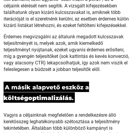
céljaink elérését nem segítik. A vizsgált kifejezésekben
találhatunk olyan kizáró kulcsszavakat is, amiknek több
iterációját is el szeretnénk kerülni, ez esetben érdemes külön
kizáró listákat létrehozni, és ezeket feltölteni kifejezésekkel.
Érdemes megvizsgálni az általunk megadott kulcsszavak
teljesítményét is, melyek azok, amik kiemelkedő
teljesítményt nyújtanak, ezeket ugyanis érdemes erősíteni,
míg a gyengén teljesítőket (sok kattintás és kevés konverzió,
vagy alacsony CTR) lekapcsolhatjuk, így azok nem viszik el
feleslegesen a büdzsét a jobban teljesítők elől.
A másik alapvető eszköz a
költségoptimalizálás
.
Vagyis a céljainknak megfelelően a rendelkezésre álló
keretösszeg leghatékonyabb szétosztása a teljesítmény
tekintetében. Általában több különböző kampányt is