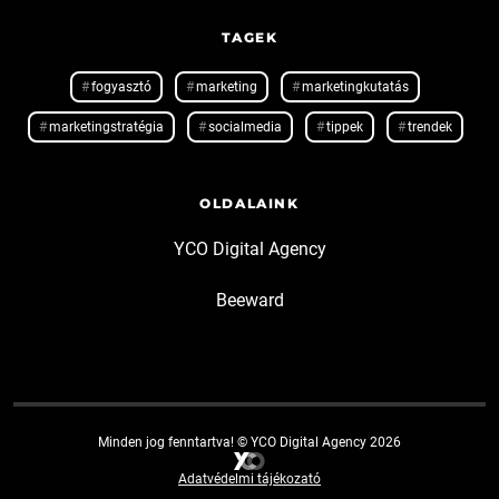
TAGEK
fogyasztó
marketing
marketingkutatás
marketingstratégia
socialmedia
tippek
trendek
OLDALAINK
YCO Digital Agency
Beeward
Minden jog fenntartva! © YCO Digital Agency 2026
Adatvédelmi tájékozató