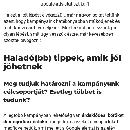
google-ads-statisztika-1
Ha ezt a két lépést elvégezzük, már nagyon sokat tettünk
azért, hogy kampányaink hatékonyabban működjenek és
több konverziót termeljenek. Most azonban nézzünk pár
olyan lépést, amit úgy vesszük észre, már kevesebben
szoktak elvégezni:
Haladó(bb) tippek, amik jól
jöhetnek
Meg tudjuk határozni a kampányunk
célcsoportját? Esetleg többet is
tudunk?
A legtöbb kampányban lehetőség van
érdeklődési körök
et,
demográfiai adatok
at megadni, és ezeket a csoportokat
megfigyelhetjük, ami mellett a Google elemzi is az elért