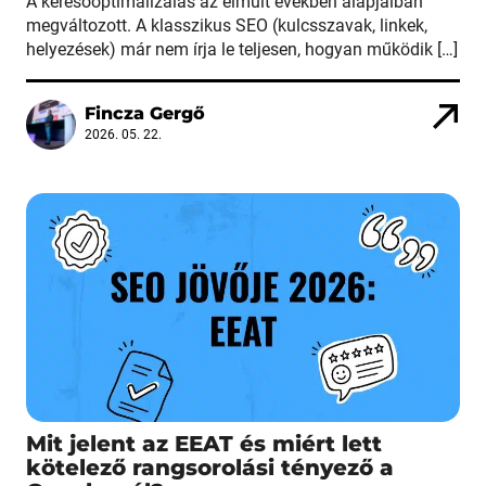
A keresőoptimalizálás az elmúlt években alapjaiban
megváltozott. A klasszikus SEO (kulcsszavak, linkek,
helyezések) már nem írja le teljesen, hogyan működik […]
Fincza Gergő
2026. 05. 22.
Mit jelent az EEAT és miért lett
kötelező rangsorolási tényező a