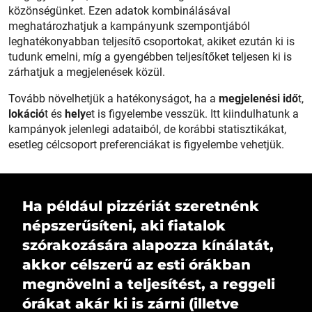
közönségünket. Ezen adatok kombinálásával
meghatározhatjuk a kampányunk szempontjából
leghatékonyabban teljesítő csoportokat, akiket ezután ki is
tudunk emelni, míg a gyengébben teljesítőket teljesen ki is
zárhatjuk a megjelenések közül.
Tovább növelhetjük a hatékonyságot, ha a
megjelenési idő
t,
lokáció
t és
hely
et is figyelembe vesszük. Itt kiindulhatunk a
kampányok jelenlegi adataiból, de korábbi statisztikákat,
esetleg célcsoport preferenciákat is figyelembe vehetjük.
Ha például pizzériát szeretnénk
népszerűsíteni, aki fiatalok
szórakozására alapozza kínálatát,
akkor célszerű az esti órákban
megnövelni a teljesítést, a reggeli
órákat akár ki is zárni (illetve