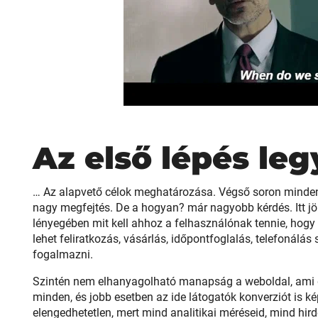
Az első lépés le
… Az alapvető célok meghatározása. Végső soron minden
nagy megfejtés. De a hogyan? már nagyobb kérdés. Itt j
lényegében mit kell ahhoz a felhasználónak tennie, hogy te
lehet feliratkozás, vásárlás, időpontfoglalás, telefonálá
fogalmazni.
Szintén nem elhanyagolható manapság a weboldal, ami dig
minden, és jobb esetben az ide látogatók konverziót is ké
elengedhetetlen, mert mind analitikai méréseid, mind hi