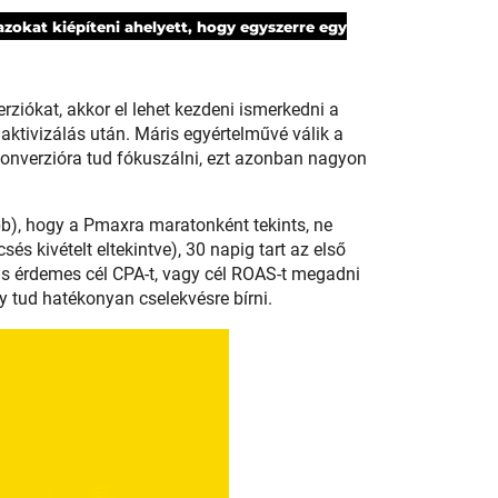
 azokat kiépíteni ahelyett, hogy egyszerre egy
rziókat, akkor el lehet kezdeni ismerkedni a
aktivizálás után. Máris egyértelművé válik a
onverzióra tud fókuszálni, ezt azonban nagyon
b), hogy a Pmaxra maratonként tekints, ne
s kivételt eltekintve), 30 napig tart az első
 is érdemes cél CPA-t, vagy cél ROAS-t megadni
y tud hatékonyan cselekvésre bírni.