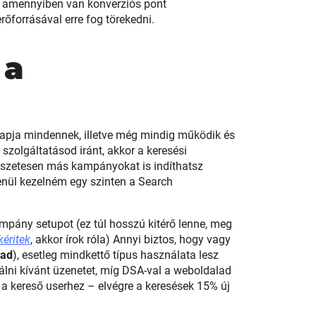
, amennyiben van konverziós pont
forrásával erre fog törekedni.
 a
pja mindennek, illetve még mindig működik és
zolgáltatásod iránt, akkor a keresési
mészetesen más kampányokat is indíthatsz
lenül kezelném egy szinten a Search
mpány setupot (ez túl hosszú kitérő lenne, meg
kéritek
, akkor írok róla) Annyi biztos, hogy vagy
 ad
), esetleg mindkettő típus használata lesz
lni kívánt üzenetet, míg DSA-val a weboldalad
 a kereső userhez – elvégre a keresések 15% új