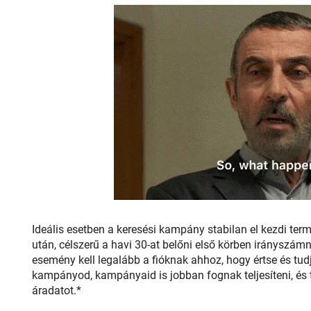
Ideális esetben a keresési kampány stabilan el kezdi ter
után, célszerű a havi 30-at belőni első körben irányszámn
esemény kell legalább a fióknak ahhoz, hogy értse és tudj
kampányod, kampányaid is jobban fognak teljesíteni, és 
áradatot.*