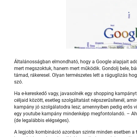
Általánosságban elmondható, hogy a Google alapjait adó
mert megszoktuk, hanem mert működik. Gondolj bele, bárm
támad, rákeresel. Olyan természetes lett a ráguglizás ho
szó.
Ha e-kereskedő vagy, javasolnék egy shopping kampányt i
céljaid között, esetleg szolgáltatást népszerűsítenél, amire
kampány jó szolgálatodra lesz; amennyiben pedig erős v
egy youtube kampány mindenképp megfontolandó. – Ahog
(de legalábbis elégséges).
A legjobb kombináció azonban szinte minden esetben a 