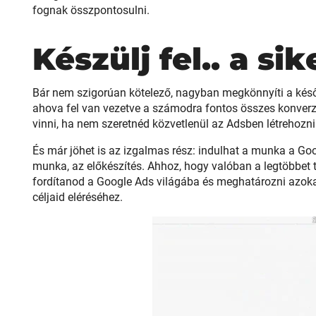
fognak összpontosulni.
Készülj fel.. a sik
Bár nem szigorúan kötelező, nagyban megkönnyíti a késő
ahova fel van vezetve a számodra fontos összes konverzi
vinni, ha nem szeretnéd közvetlenül az Adsben létrehozn
És már jöhet is az izgalmas rész: indulhat a munka a Go
munka, az előkészítés. Ahhoz, hogy valóban a legtöbbet tud
fordítanod a Google Ads világába és meghatározni azok
céljaid eléréséhez.