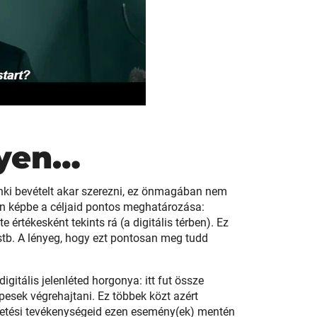
gyen…
ki bevételt akar szerezni, ez önmagában nem
ön képbe a céljaid pontos meghatározása:
 értékesként tekints rá (a digitális térben). Ez
s stb. A lényeg, hogy ezt pontosan meg tudd
itális jelenléted horgonya: itt fut össze
pesek végrehajtani. Ez többek közt azért
rdetési tevékenységeid ezen esemény(ek) mentén