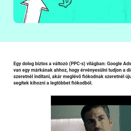
Egy dolog biztos a változó (PPC-s) világban: Google Ad
van egy márkának ahhoz, hogy érvényesülni tudjon a digi
szeretnél indítani, akár meglévő fiókodnak szeretnél új
segítek kihozni a legtöbbet fiókodból.