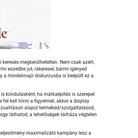
 keresés megkerülhetetlen. Nem csak azért,
i eszedbe jut, rákeresel, bármi igényed
gy a mindennapi diskurzusba is beépült ez a
s kiindulásként; ha márkaépítés is szerepel
 fel kell hívni a figyelmet, akkor a display
izualitáson alapul terméked/szolgáltatásod,
y láthatod, a lehetőségek tárháza végtelen
teljesítmény maximalizáló kampány lesz a