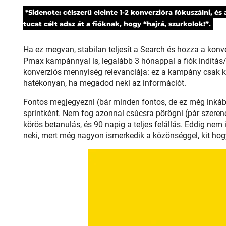
*Sidenote: célszerű eleinte 1-2 konverzióra fókuszálni, és
tucat célt adsz át a fióknak, hogy “hajrá, szurkolok!”.
Ha ez megvan, stabilan teljesít a Search és hozza a konve
Pmax kampánnyal is, legalább 3 hónappal a fiók indítás/
konverziós mennyiség relevanciája: ez a kampány csak k
hatékonyan, ha megadod neki az információt.
Fontos megjegyezni (bár minden fontos, de ez még inkáb
sprintként. Nem fog azonnal csúcsra pörögni (pár szerencsé
körös betanulás, és 90 napig a teljes felállás. Eddig nem
neki, mert még nagyon ismerkedik a közönséggel, kit hog