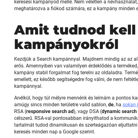
keresési kampányod mellé. Nem véletlen a névhasználat
meghatározva a fiókod számára, ez a kampány minden erő
Amit tudnod kell
kampányokról
Kezdjük a Search kampánnyal. Majdnem mindig az az ala
erős. Amennyiben van valamilyen érdeklődés a terméked, s
kampány stabil forgalmat fog terelni az oldaladra. Ter
emellett, ez később segítségedre fog válni, de nem feltét
kampánnyal.
Anélkül, hogy túl mélyre mennénk és leírnám a pontos ka
amúgy sincs minden területre valid sablon,
de
, ha
sokan 
RSA (
responsive search ad
), vagy DSA (
dynamic search
célszerű. RSA-val pontosabban irányíthatod a kommuniká
tartalmát tudod dinamikusan és szerteágazóan eljuttatni
keresés minden nap a Google szerint.