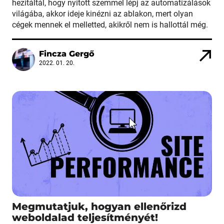
hezitáltál, hogy nyitott szemmel lépj az automatizálások
világába, akkor ideje kinézni az ablakon, mert olyan
cégek mennek el melletted, akikről nem is hallottál még.
Fincza Gergő
2022. 01. 20.
Megmutatjuk, hogyan ellenőrizd
weboldalad teljesítményét!