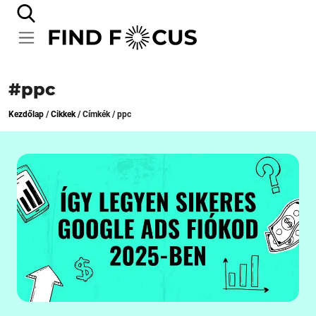
#ppc
Kezdőlap
/
Cikkek
/
Címkék
/
ppc