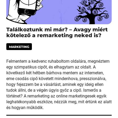
Találkoztunk mi már? – Avagy miért
kötelező a remarketing neked is?
MARKETING
Felmentem a kedvenc ruhaboltom oldalára, megnéztem
egy szimpatikus cipőt, és elhagytam az oldalt. A
következő két hétben bárhova mentem az interneten,
eme csodás cipő követett mindenhova, presszionálva,
hogy fejezzem be a vásárlást, aminek egy ideig ellen
tudok állni, de a végén úgyis győz a cipő. Ismerős a
történet? A remarketing az online marketingesek egyik
leghatékonyabb eszköze, nézzük meg, mit értünk ez alatt
és hogyan működik.