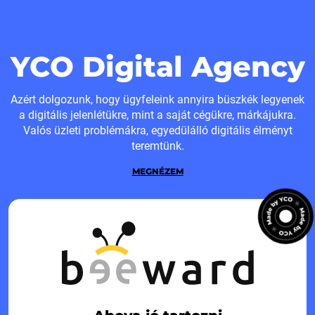
YCO Digital Agency
Azért dolgozunk, hogy ügyfeleink annyira büszkék legyenek
a digitális jelenlétükre, mint a saját cégükre, márkájukra.
Valós üzleti problémákra, egyedülálló digitális élményt
teremtünk.
MEGNÉZEM
Ahova jó tartozni