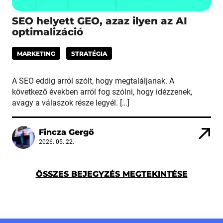
SEO helyett GEO, azaz ilyen az AI
optimalizáció
MARKETING
STRATÉGIA
A SEO eddig arról szólt, hogy megtaláljanak. A
következő években arról fog szólni, hogy idézzenek,
avagy a válaszok része legyél. […]
Fincza Gergő
2026. 05. 22.
ÖSSZES BEJEGYZÉS MEGTEKINTÉSE