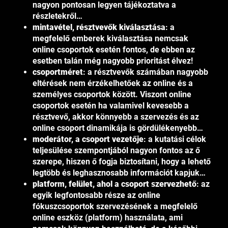
nagyon pontosan legyen tájékoztatva a
részletekről…
mintavétel, résztvevők kiválasztása
: a
megfelelő emberek kiválasztása nemcsak
online csoportok esetén fontos, de ebben az
esetben talán még nagyobb prioritást élvez!
csoportméret
: a résztvevők számában nagyobb
eltérések nem érzékelhetőek az online és a
személyes csoportok között. Viszont online
csoportok esetén ha valamivel kevesebb a
résztvevő, akkor könnyebb a szervezés és az
online csoport dinamikája is gördülékenyebb…
moderátor, a csoport vezetője
: a kutatási célok
teljesülése szempontjából nagyon fontos az ő
szerepe, hiszen ő fogja biztosítani, hogy a lehető
legtöbb és leghasznosabb információt kapjuk…
platform, felület, ahol a csoport szervezhető
: az
egyik legfontosabb része az online
fókuszcsoportok szervezésének a megfelelő
online eszköz (platform) használata, ami