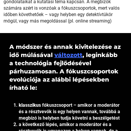
gondolataikat a kutatási téma kapcsán. A megbízók
számára azért is vonzóak a fókuszcsoportok, mert valós
időben követhetőek – vagy helyben egy detektívtükör
mögül, vagy más megoldással (pl. online streaming)
A módszer és annak kivitelezése az
idő múlásával
változott
, leginkább
a technológia fejlődésével
párhuzamosan. A fókuszcsoportok
evolúciója az alábbi lépésekben
írható le:
klasszikus
fókuszcsoport – amikor a moderátor
és a résztvevők is egy helyen vannak, továbbá a
megbízó is helyben tudja követni a beszélgetést
a következő lépés, amikor a moderátor és a
résztvevők is ugyanazon a helyen vannak, de
a