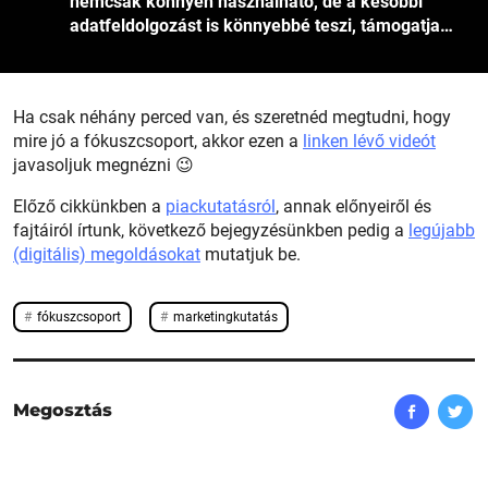
nemcsak könnyen használható, de a későbbi
adatfeldolgozást is könnyebbé teszi, támogatja…
Ha csak néhány perced van, és szeretnéd megtudni, hogy
mire jó a fókuszcsoport, akkor ezen a
linken lévő videót
javasoljuk megnézni 😉
Előző cikkünkben a
piackutatásról
, annak előnyeiről és
fajtáiról írtunk, következő bejegyzésünkben pedig a
legújabb
(digitális) megoldásokat
mutatjuk be.
fókuszcsoport
marketingkutatás
Megosztás