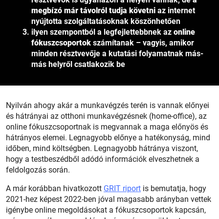
megbízó már távolról tudja követni
az internet
nyújtotta szolgáltatásoknak köszönhetően
ilyen szempontból a legfejlettebbnek az
online
fókuszcsoportok
számítanak – vagyis, amikor
minden résztvevője a kutatási folyamatnak más-
más helyről csatlakozik be
Nyilván ahogy akár a munkavégzés terén is vannak előnyei
és hátrányai az otthoni munkavégzésnek (home-office), az
online fókuszcsoportnak is megvannak a maga előnyös és
hátrányos elemei. Legnagyobb előnye a hatékonyság, mind
időben, mind költségben. Legnagyobb hátránya viszont,
hogy a testbeszédből adódó információk elveszhetnek a
feldolgozás során.
A már korábban hivatkozott
GRIT riport
is bemutatja, hogy
2021-hez képest 2022-ben jóval magasabb arányban vettek
igénybe online megoldásokat a fókuszcsoportok kapcsán,