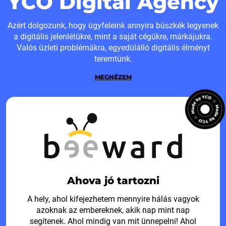
YCO Digital Agency
Azért dolgozunk, hogy ügyfeleink annyira büszkék legyenek
a digitális jelenlétükre, mint a saját cégükre, márkájukra.
Valós üzleti problémákra, egyedülálló digitális élményt
teremtünk.
MEGNÉZEM
Ahova jó tartozni
A hely, ahol kifejezhetem mennyire hálás vagyok
azoknak az embereknek, akik nap mint nap
segítenek. Ahol mindig van mit ünnepelni! Ahol