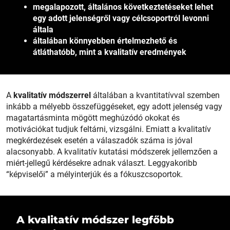
megalapozott, általános következtetéseket lehet
egy adott jelenségről vagy célcsoportról levonni
általa
általában könnyebben értelmezhető és
átláthatóbb, mint a kvalitatív eredmények
A
kvalitatív módszerrel
általában a kvantitatívval szemben
inkább a mélyebb összefüggéseket, egy adott jelenség vagy
magatartásminta mögött meghúzódó okokat és
motivációkat tudjuk feltárni, vizsgálni. Emiatt a kvalitatív
megkérdezések esetén a válaszadók száma is jóval
alacsonyabb. A kvalitatív kutatási módszerek jellemzően a
miért-jellegű kérdésekre adnak választ. Leggyakoribb
“képviselői” a mélyinterjúk és a fókuszcsoportok.
A kvalitatív módszer legfőbb