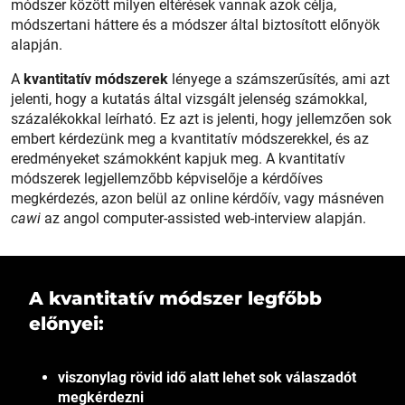
módszer között milyen eltérések vannak azok célja,
módszertani háttere és a módszer által biztosított előnyök
alapján.
A
kvantitatív módszerek
lényege a számszerűsítés, ami azt
jelenti, hogy a kutatás által vizsgált jelenség számokkal,
százalékokkal leírható. Ez azt is jelenti, hogy jellemzően sok
embert kérdezünk meg a kvantitatív módszerekkel, és az
eredményeket számokként kapjuk meg. A kvantitatív
módszerek legjellemzőbb képviselője a kérdőíves
megkérdezés, azon belül az online kérdőív, vagy másnéven
cawi
az angol computer-assisted web-interview alapján.
A kvantitatív módszer legfőbb
előnyei:
viszonylag rövid idő alatt lehet sok válaszadót
megkérdezni