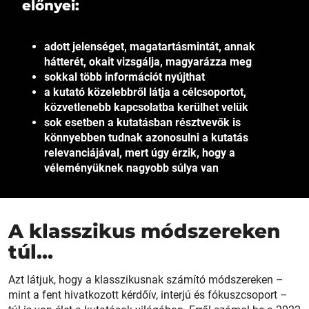
előnyei:
adott jelenséget, magatartásmintát, annak
hátterét, okait vizsgálja, magyarázza meg
sokkal több információt nyújthat
a kutató közelebbről látja a célcsoportot,
közvetlenebb kapcsolatba kerülhet velük
sok esetben a kutatásban résztvevők is
könnyebben tudnak azonosulni a kutatás
relevanciájával, mert úgy érzik, hogy a
véleményüknek nagyobb súlya van
A klasszikus módszereken
túl…
Azt látjuk, hogy a klasszikusnak számító módszereken –
mint a fent hivatkozott kérdőív, interjú és fókuszcsoport –