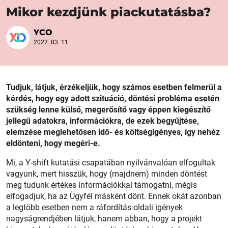
Mikor kezdjünk piackutatásba?
YCO
2022. 03. 11.
Tudjuk, látjuk, érzékeljük, hogy számos esetben felmerül a
kérdés, hogy egy adott szituáció, döntési probléma esetén
szükség lenne külső, megerősítő vagy éppen kiegészítő
jellegű adatokra, információkra, de ezek begyűjtése,
elemzése meglehetősen idő- és költségigényes, így nehéz
eldönteni, hogy megéri-e.
Mi, a Y-shift kutatási csapatában nyilvánvalóan elfogultak
vagyunk, mert hisszük, hogy (majdnem) minden döntést
meg tudunk értékes információkkal támogatni, mégis
elfogadjuk, ha az Ügyfél másként dönt. Ennek okát azonban
a legtöbb esetben nem a ráfordítás-oldali igények
nagyságrendjében látjuk, hanem abban, hogy a projekt