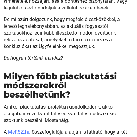
kimenetele, hozzájárulása a döntéshez bizonytalan. Vagy
legalábbis ezt gondolják a vállalati szakemberek.
De mi azért dolgozunk, hogy megfelelő eszközökkel, a
lehető leghatékonyabban, az aktuális fogyasztói
szokásokhoz leginkább illeszkedő módon gyűjtsünk
releváns adatokat, amelyeket aztán elemzünk és a
konklúziókat az Ügyfeleinkkel megosztjuk.
De hogyan történik mindez?
Milyen főbb piackutatási
módszerekről
beszélhetünk?
Amikor piackutatási projekten gondolkodunk, akkor
alapjában véve kvantitatív és kvalitatív módszerekről
szoktunk beszélni. Mostanáig.
A
MeRSZ.hu
összefoglalója alapján is látható, hogy a két