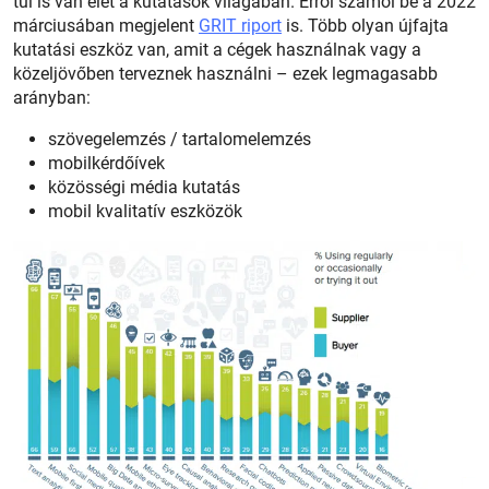
túl is van élet a kutatások világában. Erről számol be a 2022
márciusában megjelent
GRIT riport
is. Több olyan újfajta
kutatási eszköz van, amit a cégek használnak vagy a
közeljövőben terveznek használni – ezek legmagasabb
arányban:
szövegelemzés / tartalomelemzés
mobilkérdőívek
közösségi média kutatás
mobil kvalitatív eszközök