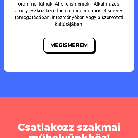
örömmel látnak. Ahol elismernek. Alkalmazás,
amely eszköz kezedben a mindennapos elismerés
támogatásában, intézményében vagy a szervezeti
kultúrájában.
MEGISMEREM
Csatlakozz szakmai
műhelyünkhöz!