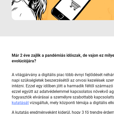
Már 2 éve zajlik a pandémiás időszak, de vajon ez milye
evolúciójára?
A világjárvány a digitális piac több évnyi fejlődését néh
napi szükségletek beszerzésétől az orvosi kezelések szer
intézni. Ezzel egy időben jött a harmadik féltől származ
ezzel együtt az adatvédelemmel kapcsolatos növekvő a
fogyasztók elvárásai a személyre szabottabb kapcsolatta
kutatását
vizsgáltuk, mely központi témája a digitális el
A kutatás eredményeként kiderül, hogy 3 fő trendre érdeme