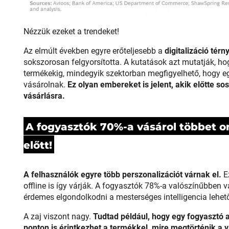
Nézzük ezeket a trendeket!
Az elmúlt években egyre erőteljesebb a
digitalizáció térn
sokszorosan felgyorsította. A kutatások azt mutatják, ho
termékekig, mindegyik szektorban megfigyelhető, hogy egy
vásárolnak.
Ez olyan embereket is jelent, akik előtte so
vásárlásra.
A fogyasztók 70%-a vásárol többet o
előtt!
A felhasználók egyre több perszonalizációt várnak el.
E
offline is így várják. A fogyasztók 78%-a valószínűbben vá
érdemes elgondolkodni a mesterséges intelligencia lehet
A zaj viszont nagy.
Tudtad például, hogy egy fogyasztó 
ponton is érintkezhet a termékkel, mire megtörténik a 