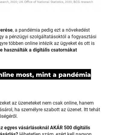
yerése
, a pandémia pedig ezt a növekedést
gy a pénzügyi szolgáltatásoktól a fogyasztási
re többen online intézik az ügyeket és ott is
se használták a digitális csatornákat
nline most, mint a pandémia
zeket az üzeneteket nem csak online, hanem
sárol, ha személyre szabott az üzenet. Itt tehát
őségéről.
az egyes vásárlásoknál AKÁR 500 digitális
vásárlás?
Hihetetlen szám, ezért kell nagyon