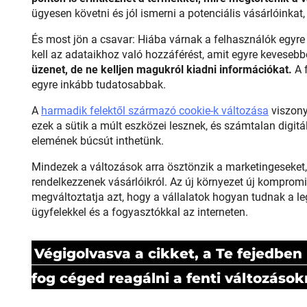
ügyesen követni és jól ismerni a potenciális vásárlóinkat,
És most jön a csavar: Hiába várnak a felhasználók egyre
kell az adataikhoz való hozzáférést, amit egyre kevese
üzenet, de ne kelljen magukról kiadni információkat.
A 
egyre inkább tudatosabbak.
A
harmadik felektől származó cookie-k változása
viszonyl
ezek a sütik a múlt eszközei lesznek, és számtalan digi
elemének búcsút inthetünk.
Mindezek a változások arra ösztönzik a marketingeseket, 
rendelkezzenek vásárlóikról. Az új környezet új kompro
megváltoztatja azt, hogy a vállalatok hogyan tudnak a 
ügyfelekkel és a fogyasztókkal az interneten.
Végigolvasva a cikket, a Te fejedbe
fog céged reagálni a fenti változások