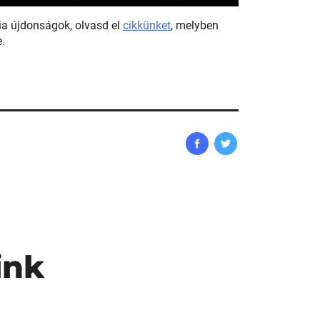
ia újdonságok, olvasd el
cikkünket
, melyben
.
ink