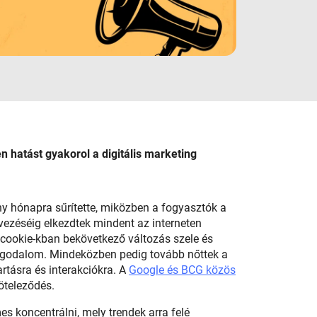
n hatást gyakorol a digitális marketing
ány hónapra sűrítette, miközben a fogyasztók a
vezéséig elkezdtek mindent az interneten
ó cookie-kban bekövetkező változás szele és
ggodalom. Mindeközben pedig tovább nőttek a
rtásra és interakciókra. A
Google és BCG közös
köteleződés.
s koncentrálni, mely trendek arra felé