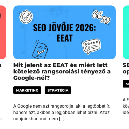
s
Mit jelent az EEAT és miért lett
SE
kötelező rangsorolási tényező a
op
Google-nél?
M
MARKETING
STRATÉGIA
A S
A Google nem azt rangsorolja, aki a legtöbbet ír,
köv
hanem azt, akiben a legjobban lehet bízni. Azaz
idé
e
napjainkban már nem […]