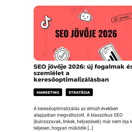
SEO jövője 2026: új fogalmak é
szemlélet a
keresőoptimalizálásban
MARKETING
STRATÉGIA
A keresőoptimalizálás az elmúlt években
alapjaiban megváltozott. A klasszikus SEO
(kulcsszavak, linkek, helyezések) már nem írja l
teljesen, hogyan működik […]