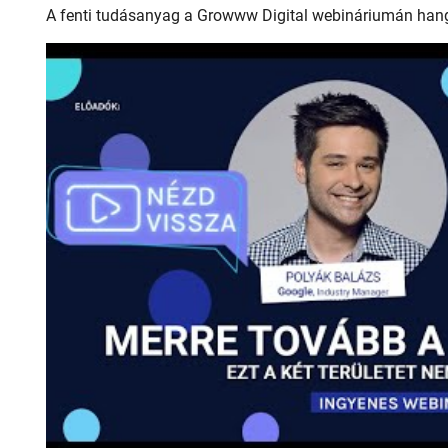
A fenti tudásanyag a Growww Digital webináriumán hangzo