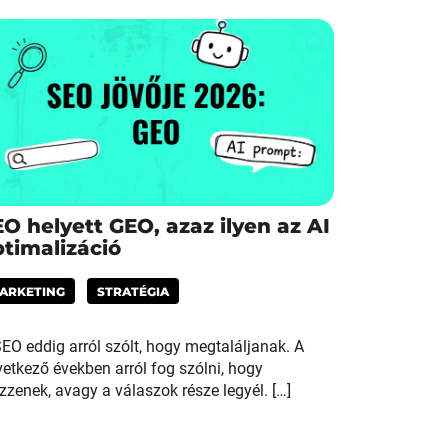
O helyett GEO, azaz ilyen az AI
timalizáció
ARKETING
STRATÉGIA
EO eddig arról szólt, hogy megtaláljanak. A
etkező években arról fog szólni, hogy
zzenek, avagy a válaszok része legyél. […]