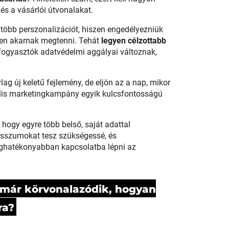
 és a vásárlói útvonalakat.
 több perszonalizációt, hiszen engedélyezniük
bben akarnak megtenni. Tehát
legyen célzottabb
fogyasztók adatvédelmi aggályai változnak,
ag új keletű fejlemény, de eljön az a nap, mikor
tális marketingkampány egyik kulcsfontosságú
hogy egyre több belső, saját adattal
misszumokat tesz szükségessé, és
leghatékonyabban kapcsolatba lépni az
n már körvonalazódik, hogyan
ra?