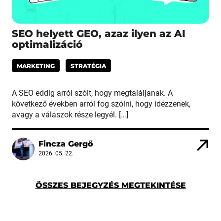
SEO helyett GEO, azaz ilyen az AI
optimalizáció
MARKETING
STRATÉGIA
A SEO eddig arról szólt, hogy megtaláljanak. A
következő években arról fog szólni, hogy idézzenek,
avagy a válaszok része legyél. […]
Fincza Gergő
2026. 05. 22.
ÖSSZES BEJEGYZÉS MEGTEKINTÉSE