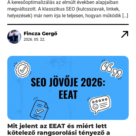
A keresőoptimalizálás az elmúlt években alapjaiban
megváltozott. A klasszikus SEO (kulcsszavak, linkek,
helyezések) már nem írja le teljesen, hogyan működik […]
Fincza Gergő
2026. 05. 22.
Mit jelent az EEAT és miért lett
kötelező rangsorolási tényező a