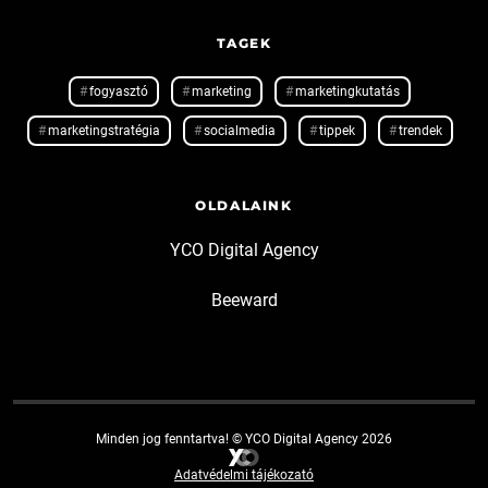
TAGEK
fogyasztó
marketing
marketingkutatás
marketingstratégia
socialmedia
tippek
trendek
OLDALAINK
YCO Digital Agency
Beeward
Minden jog fenntartva! © YCO Digital Agency 2026
Adatvédelmi tájékozató