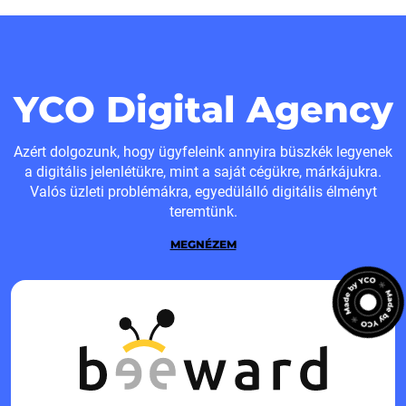
YCO Digital Agency
Azért dolgozunk, hogy ügyfeleink annyira büszkék legyenek
a digitális jelenlétükre, mint a saját cégükre, márkájukra.
Valós üzleti problémákra, egyedülálló digitális élményt
teremtünk.
MEGNÉZEM