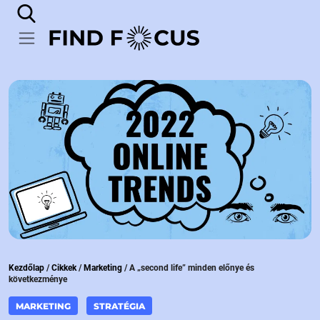
Kezdőlap
/
Cikkek
/
Marketing
/
A „second life” minden előnye és
következménye
MARKETING
STRATÉGIA