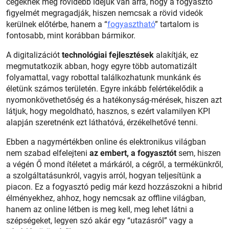
cégeknek még rövidebb idejük van arra, hogy a fogyasztó
figyelmét megragadják, hiszen nemcsak a rövid videók
kerülnek előtérbe, hanem a “
fogyasztható
” tartalom is
fontosabb, mint korábban bármikor.
A digitalizációt
technológiai fejlesztések
alakítják, ez
megmutatkozik abban, hogy egyre több automatizált
folyamattal, vagy robottal találkozhatunk munkánk és
életünk számos területén. Egyre inkább felértékelődik a
nyomonkövethetőség és a hatékonyság-mérések, hiszen azt
látjuk, hogy megoldható, hasznos, s ezért valamilyen KPI
alapján szeretnénk ezt láthatóvá, érzékelhetővé tenni.
Ebben a nagymértékben online és elektronikus világban
nem szabad elfelejteni
az embert, a fogyasztót
sem, hiszen
a végén Ő mond ítéletet a márkáról, a cégről, a termékünkről,
a szolgáltatásunkról, vagyis arról, hogyan teljesítünk a
piacon. Ez a fogyasztó pedig már kezd hozzászokni a hibrid
élményekhez, ahhoz, hogy nemcsak az offline világban,
hanem az online létben is meg kell, meg lehet látni a
szépségeket, legyen szó akár egy “utazásról” vagy a