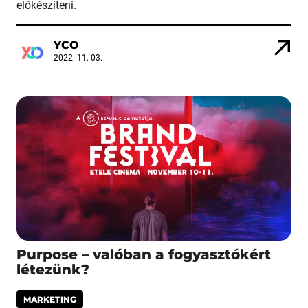
előkészíteni.
YCO
2022. 11. 03.
Purpose – valóban a fogyasztókért
létezünk?
MARKETING