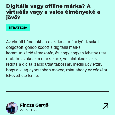
Digitális vagy offline márka? A
virtuális vagy a valós élményeké a
jövő?
STRATÉGIA
Az elmúlt hónapokban a szakmai műhelyünk sokat
dolgozott, gondolkodott a digitális márka,
kommunikáció témakörén, és hogy hogyan lehetne utat
mutatni azoknak a márkáknak, vállalatoknak, akik
régóta a digitalizáció útját tapossák, mégis úgy érzik,
hogy a világ gyorsabban mozog, mint ahogy ez cégként
lekövethető lenne.
Fincza Gergő
2022. 11. 20.