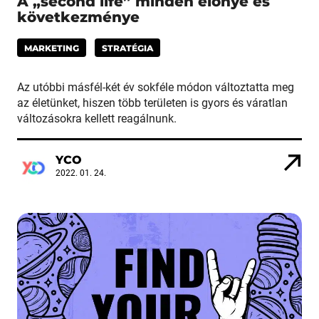
A „second life” minden előnye és
következménye
MARKETING
STRATÉGIA
Az utóbbi másfél-két év sokféle módon változtatta meg
az életünket, hiszen több területen is gyors és váratlan
változásokra kellett reagálnunk.
YCO
2022. 01. 24.