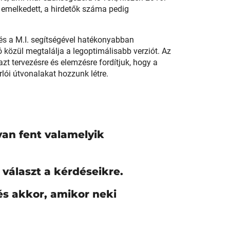
emelkedett, a hirdetők száma pedig
 és a M.I. segítségével hatékonyabban
zó közül megtalálja a legoptimálisabb verziót. Az
azt tervezésre és elemzésre fordítjuk, hogy a
lói útvonalakat hozzunk létre.
 van fent valamelyik
 választ a kérdéseikre.
 és akkor, amikor neki