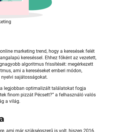
keting
online marketing trend, hogy a keresések felét
ngalapú kereséssel. Ehhez főként az vezetett,
egnagyobb algoritmus frissítését: megérkezett
ritmus, ami a kereséseket emberi módon,
 nyelvi sajátosságokat.
a legjobban optimalizált találatokat fogja
tek finom pizzát Pécsett?” a felhasználó valós
ág a világ.
ia
ére, ami már szükségszerű is volt, hiszen 2016.