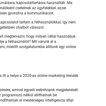
ználásra, kapcsolattartásra használták. Ma
nálóként csetelnek az ügyfelekkel, ezzel
ntősen gyorsítva a kommunikációt.
apcsolatot tartani a felhasználókkal, így nem
etésben chatbot válaszol.
t megtervezni, hogy milyen céllal használjuk.
je a felhasználót? Mit várunk el a
ni, mielőtt szolgálatunkba állítunk egy online
 itt a helye a 2020-as online marketing trendek
zésére, amivel egyedi webshopok megjelenését
z programozó nélkül állíthatnak be
indíthatnak el mesterséges intelligencia által