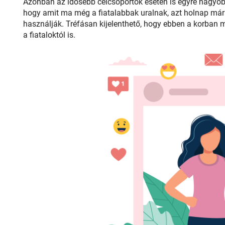
Azonban az idősebb célcsoportok esetén is egyre nagyobb
hogy amit ma még a fiatalabbak uralnak, azt holnap már 
használják. Tréfásan kijelenthető, hogy ebben a korban 
a fiataloktól is.