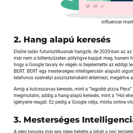
influencer mar
2. Hang alapú keresés
Elsőre talán futurisztikusnak hangzik, de 2020-ban az az 
már nem a billentyűzeten pötyögve kapjuk meg, hanem ha
hogy a Google tavaly év végén is bejelentette az eddigi l
BERT. BERT egy mesterséges intelligencián alapuló algo
telefonos személyi asszisztensként értelmezi, megértve a
Amíg a kulcsszavas keresés, mint a “legjobb pizza Pécs” 
megmutatni, addig a hang-alapú keresés, mint a “Hol ehe
igényeire reagál. Ez pedig a Google célja, mióta online vil
3. Mesterséges Intelligenc
A gépi tanulás már egy ideje betette a lábát a ppc terület