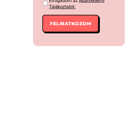
Elfogadom az
Adatvédelmi
Tájékoztatót.