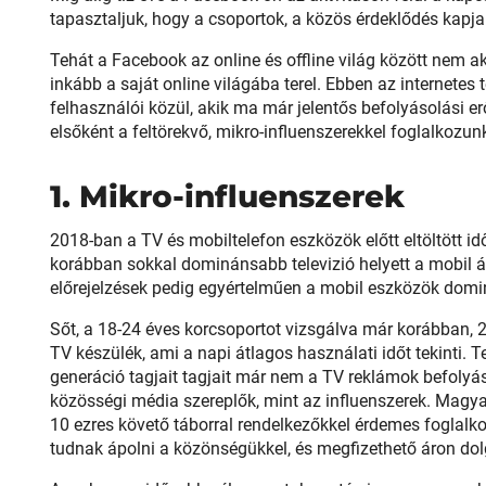
tapasztaljuk, hogy a csoportok, a közös érdeklődés kapj
Tehát a Facebook az online és offline világ között nem ak
inkább a saját online világába terel. Ebben az internete
felhasználói közül, akik ma már jelentős befolyásolási er
elsőként a feltörekvő, mikro-influenszerekkel foglalkozun
1. Mikro-influenszerek
2018-ban a TV és mobiltelefon eszközök előtt eltöltött id
korábban sokkal dominánsabb televizió helyett a mobil á
előrejelzések pedig egyértelműen a mobil eszközök domi
Sőt, a 18-24 éves korcsoportot vizsgálva már korábban, 
TV készülék, ami a napi átlagos használati időt tekinti. T
generáció tagjait tagjait már nem a TV reklámok befolyá
közösségi média szereplők, mint az influenszerek. Magya
10 ezres követő táborral rendelkezőkkel érdemes foglalk
tudnak ápolni a közönségükkel, és megfizethető áron do