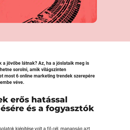
 a jövőbe látnak? Az, ha a jóslataik meg is
hetne sorolni, amik világszinten
t most 6 online marketing trendek szerepére
elembe véve.
ek erős hatással
ésére és a fogyasztók
solatok kiépítése volt a fő cél, manapság azt