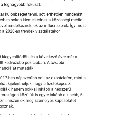
a a legnagyobb fókuszt.
ar különbséget tenni, sőt, érthetően mindenkit
s térben sokan kiemelkednek a közösségi média
ővel rendelkeznek: ők az influenszerek. Így most
k a 2020-as trendek vizsgálatakor.
ő kiegyenlítődött, és a következő évre már a
llt kedvezőbb pozícióban. A további
nanciáját mutatják.
2017-ben népszerűbb volt az okostelefon, mint a
ehát kijelenthetjük, hogy a fizetőképes Z
solják, hanem sokkal inkább a népszerű
rországon közülük is egyre inkább a kisebb, 5-
ozni, hiszen ők még személyes kapcsolatot
lgoznak.