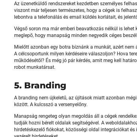
Az üzenetküldő rendszereket kezdetben személyes felhas
viszont már teljesen természetes, hogy a cégek is felhasz
lebontva a telefonálás és email küldés korlátait, és jele
Végső soron ma már emberi beavatkozás nélkül is lehet k
meglepő, hogy manapság minden negyedik céges beszélg
Mielőtt azonban egy botra bíznánk a munkát, azért nem ár
A célcsoportunk milyen kérdéseire válaszoljon? Hova terel
működésétől? És még jó pár kérdés, amit meg kell határoz
robot munkatársat.
5. Branding
A branding nem újkeletű, az újítások miatt azonban mégis
között. A kulcsszó a versenyelőny.
Manapság rengeteg olyan megoldás áll a cégek rendelke
tudják hozni bérelt oldalak segítségével. A weboldalakho
hirdetéskezelő fiókokat, közösségi oldal integrációkat és 
vezérelt hirdetéseket.