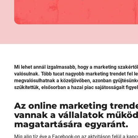
Mi lehet annál izgalmasabb, hogy a marketing szakértők
valósulnak. Több tucat nagyobb marketing trendet fel le
megvalósulhatnak a közeljövőben, azonban gyűjtésünke
szűkítettük, elsősorban a hazai piac sajátosságait figy
Az online marketing trend
vannak a vállalatok működ
magatartására egyaránt.
Míg alig tíz éve a Facebook-on az aktvitáson felül a kapc