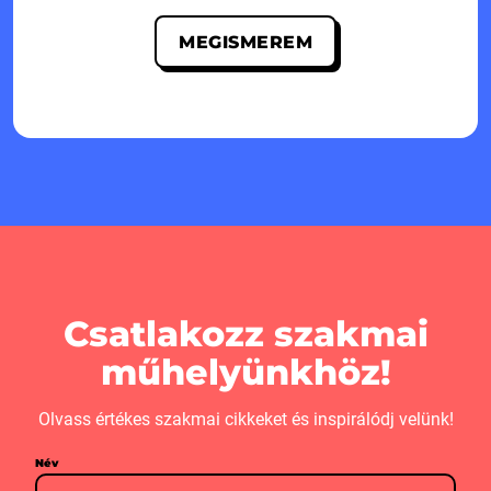
MEGISMEREM
Csatlakozz szakmai
műhelyünkhöz!
Olvass értékes szakmai cikkeket és inspirálódj velünk!
Név