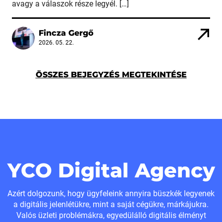
avagy a válaszok része legyél. […]
Fincza Gergő
2026. 05. 22.
ÖSSZES BEJEGYZÉS MEGTEKINTÉSE
YCO Digital Agency
Azért dolgozunk, hogy ügyfeleink annyira büszkék legyenek
a digitális jelenlétükre, mint a saját cégükre, márkájukra.
Valós üzleti problémákra, egyedülálló digitális élményt