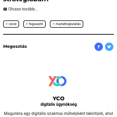
📖
Olvass tovább…
covid
fogyasztó
marketingkutatás
Megosztás
YCO
digitális ügynökség
Magunkra egy digitális szakmai műhelyként tekintünk, ahol