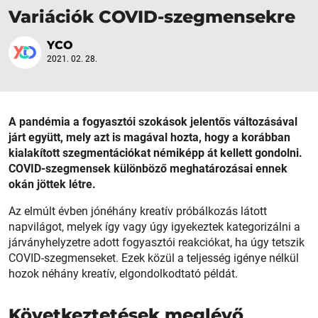
Variációk COVID-szegmensekre
YCO
2021. 02. 28.
A pandémia a fogyasztói szokások jelentős változásával
járt együtt, mely azt is magával hozta, hogy a korábban
kialakított szegmentációkat némiképp át kellett gondolni.
COVID-szegmensek különböző meghatározásai ennek
okán jöttek létre.
Az elmúlt évben jónéhány kreatív próbálkozás látott
napvilágot, melyek így vagy úgy igyekeztek kategorizálni a
járványhelyzetre adott fogyasztói reakciókat, ha úgy tetszik
COVID-szegmenseket. Ezek közül a teljesség igénye nélkül
hozok néhány kreatív, elgondolkodtató példát.
Következtetések meglévő