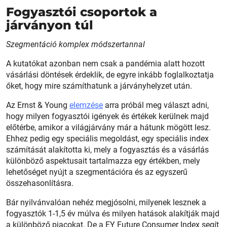
Fogyasztói csoportok a
járványon túl
Szegmentáció komplex módszertannal
A kutatókat azonban nem csak a pandémia alatt hozott
vásárlási döntések érdeklik, de egyre inkább foglalkoztatja
őket, hogy mire számíthatunk a járványhelyzet után.
Az Ernst & Young
elemzése
arra próbál meg választ adni,
hogy milyen fogyasztói igények és értékek kerülnek majd
előtérbe, amikor a világjárvány már a hátunk mögött lesz.
Ehhez pedig egy speciális megoldást, egy speciális index
számítását alakította ki, mely a fogyasztás és a vásárlás
különböző aspektusait tartalmazza egy értékben, mely
lehetőséget nyújt a szegmentációra és az egyszerű
összehasonlításra.
Bár nyilvánvalóan nehéz megjósolni, milyenek lesznek a
fogyasztók 1-1,5 év múlva és milyen hatások alakítják majd
a különböző piacokat. De a EY Future Consumer Index segít