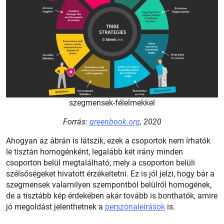
szegmensek-félelmekkel
Forrás:
greenbook.org
, 2020
Ahogyan az ábrán is látszik, ezek a csoportok nem írhatók
le tisztán homogénként, legalább két irány minden
csoporton belül megtalálható, mely a csoporton belüli
szélsőségeket hivatott érzékeltetni. Ez is jól jelzi, hogy bár a
szegmensek valamilyen szempontból belülről homogének,
de a tisztább kép érdekében akár tovább is bonthatók, amire
jó megoldást jelenthetnek a
perszónaleírások
is.