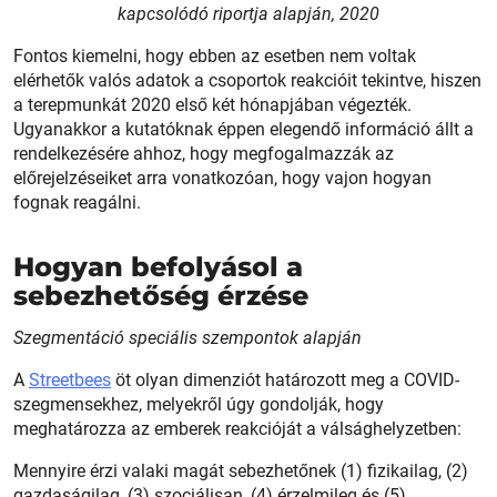
kapcsolódó riportja alapján, 2020
Fontos kiemelni, hogy ebben az esetben nem voltak
elérhetők valós adatok a csoportok reakcióit tekintve, hiszen
a terepmunkát 2020 első két hónapjában végezték.
Ugyanakkor a kutatóknak éppen elegendő információ állt a
rendelkezésére ahhoz, hogy megfogalmazzák az
előrejelzéseiket arra vonatkozóan, hogy vajon hogyan
fognak reagálni.
Hogyan befolyásol a
sebezhetőség érzése
Szegmentáció speciális szempontok alapján
A
Streetbees
öt olyan dimenziót határozott meg a COVID-
szegmensekhez, melyekről úgy gondolják, hogy
meghatározza az emberek reakcióját a válsághelyzetben:
Mennyire érzi valaki magát sebezhetőnek (1) fizikailag, (2)
gazdaságilag, (3) szociálisan, (4) érzelmileg és (5)