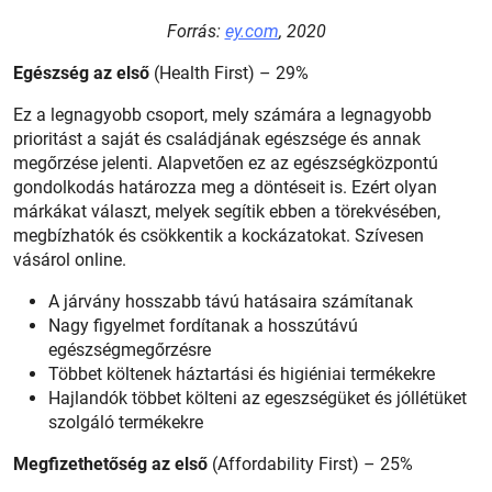
Forrás:
ey.com
, 2020
Egészség az első
(Health First) – 29%
Ez a legnagyobb csoport, mely számára a legnagyobb
prioritást a saját és családjának egészsége és annak
megőrzése jelenti. Alapvetően ez az egészségközpontú
gondolkodás határozza meg a döntéseit is. Ezért olyan
márkákat választ, melyek segítik ebben a törekvésében,
megbízhatók és csökkentik a kockázatokat. Szívesen
vásárol online.
A járvány hosszabb távú hatásaira számítanak
Nagy figyelmet fordítanak a hosszútávú
egészségmegőrzésre
Többet költenek háztartási és higiéniai termékekre
Hajlandók többet költeni az egeszségüket és jóllétüket
szolgáló termékekre
Megfizethetőség az első
(Affordability First) – 25%