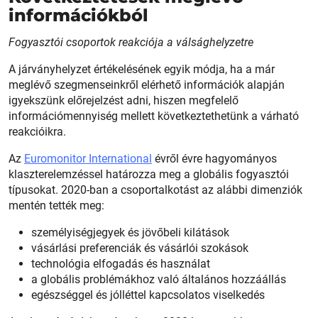
információkból
Fogyasztói csoportok reakciója a válsághelyzetre
A járványhelyzet értékelésének egyik módja, ha a már
meglévő szegmenseinkről elérhető információk alapján
igyekszünk előrejelzést adni, hiszen megfelelő
információmennyiség mellett következtethetünk a várható
reakcióikra.
Az
Euromonitor International
évről évre hagyományos
klaszterelemzéssel határozza meg a globális fogyasztói
típusokat. 2020-ban a csoportalkotást az alábbi dimenziók
mentén tették meg:
személyiségjegyek és jövőbeli kilátások
vásárlási preferenciák és vásárlói szokások
technológia elfogadás és használat
a globális problémákhoz való általános hozzáállás
egészséggel és jólléttel kapcsolatos viselkedés