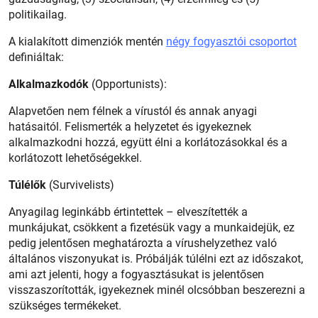
politikailag.
A kialakított dimenziók mentén
négy fogyasztói csoportot
definiáltak:
Alkalmazkodók
(Opportunists):
Alapvetően nem félnek a vírustól és annak anyagi
hatásaitól. Felismerték a helyzetet és igyekeznek
alkalmazkodni hozzá, együtt élni a korlátozásokkal és a
korlátozott lehetőségekkel.
Túlélők
(Survivelists)
Anyagilag leginkább értintettek – elveszítették a
munkájukat, csökkent a fizetésük vagy a munkaidejük, ez
pedig jelentősen meghatározta a vírushelyzethez való
általános viszonyukat is. Próbálják túlélni ezt az időszakot,
ami azt jelenti, hogy a fogyasztásukat is jelentősen
visszaszorították, igyekeznek minél olcsóbban beszerezni a
szükséges termékeket.