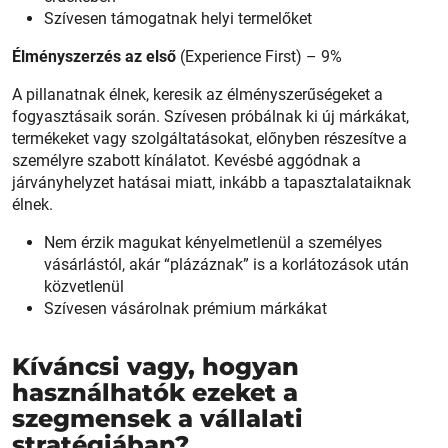
Szívesen támogatnak helyi termelőket
Élményszerzés az első
(Experience First) – 9%
A pillanatnak élnek, keresik az élményszerűségeket a
fogyasztásaik során. Szívesen próbálnak ki új márkákat,
termékeket vagy szolgáltatásokat, előnyben részesítve a
személyre szabott kínálatot. Kevésbé aggódnak a
járványhelyzet hatásai miatt, inkább a tapasztalataiknak
élnek.
Nem érzik magukat kényelmetlenül a személyes
vásárlástól, akár “plázáznak” is a korlátozások után
közvetlenül
Szívesen vásárolnak prémium márkákat
Kíváncsi vagy, hogyan
használhatók ezeket a
szegmensek a vállalati
stratégiában?