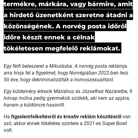
termékre, márkára, vagy bármire, amit
a hirdető üzenetként szeretne átadni a
közönségének. A norvég posta időről
időre készít ennek a célnak
tökéletesen megfelelő reklámokat.
Egy férfi beleszeret a Mikulásba. A norvég posta reklámja
arra hívja fel a figyelmet, hogy Norvégiában 2022-ben lesz
50 éve, hogy dekriminalizálták a homoszexualitást.
Egy küldemény érkezik Máriához és Józsefhez Názáretbe, 9
hónap múlva pedig gyermekük születik, aki nem az apjára,
hanem a küldöncre hasonlít.
Ha
figyelemfelkeltésről és kreatív reklám készítésről
van
szó, akkor ennek tökéletes színtere a 2021-es Super Bowl
volt.