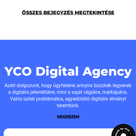
ÖSSZES BEJEGYZÉS MEGTEKINTÉSE
YCO Digital Agency
Azért dolgozunk, hogy ügyfeleink annyira büszkék legyenek
a digitális jelenlétükre, mint a saját cégükre, márkájukra.
Valós üzleti problémákra, egyedülálló digitális élményt
teremtünk.
MEGNÉZEM