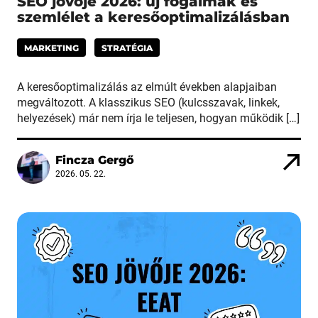
SEO jövője 2026: új fogalmak és
szemlélet a keresőoptimalizálásban
MARKETING
STRATÉGIA
A keresőoptimalizálás az elmúlt években alapjaiban
megváltozott. A klasszikus SEO (kulcsszavak, linkek,
helyezések) már nem írja le teljesen, hogyan működik […]
Fincza Gergő
2026. 05. 22.