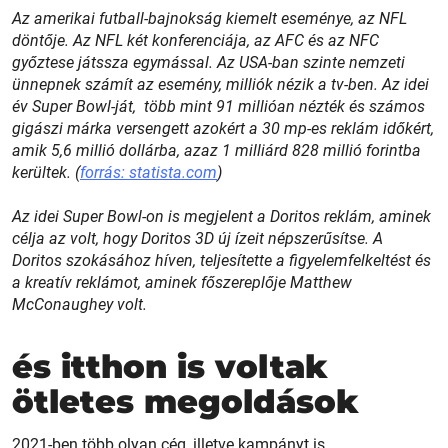
Az amerikai futball-bajnokság kiemelt eseménye, az NFL
döntője. Az NFL két konferenciája, az AFC és az NFC
győztese játssza egymással. Az USA-ban szinte nemzeti
ünnepnek számít az esemény, milliók nézik a tv-ben. Az idei
év Super Bowl-ját, több mint 91 millióan nézték és számos
gigászi márka versengett azokért a 30 mp-es reklám időkért,
amik 5,6 millió dollárba, azaz 1 milliárd 828 millió forintba
kerültek. (
forrás: statista.com
)
Az idei Super Bowl-on is megjelent a Doritos reklám, aminek
célja az volt, hogy Doritos 3D új ízeit népszerűsítse. A
Doritos szokásához híven, teljesítette a figyelemfelkeltést és
a kreatív reklámot, aminek főszereplője Matthew
McConaughey volt.
és itthon is voltak
ötletes megoldások
2021-ben több olyan cég, illetve kampányt is