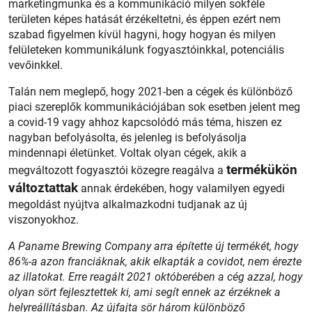
marketingmunka és a kommunikáció milyen sokféle
területen képes hatását érzékeltetni, és éppen ezért nem
szabad figyelmen kívül hagyni, hogy hogyan és milyen
felületeken kommunikálunk fogyasztóinkkal, potenciális
vevőinkkel.
Talán nem meglepő, hogy 2021-ben a cégek és különböző
piaci szereplők kommunikációjában sok esetben jelent meg
a covid-19 vagy ahhoz kapcsolódó más téma, hiszen ez
nagyban befolyásolta, és jelenleg is befolyásolja
mindennapi életünket. Voltak olyan cégek, akik a
termékükön
megváltozott fogyasztói közegre reagálva a
változtattak
annak érdekében, hogy valamilyen egyedi
megoldást nyújtva alkalmazkodni tudjanak az új
viszonyokhoz.
A Paname Brewing Company arra építette új termékét, hogy
86%-a azon franciáknak, akik elkapták a covidot, nem érezte
az illatokat. Erre reagált 2021 októberében a cég azzal, hogy
olyan sört fejlesztettek ki, ami segít ennek az érzéknek a
helyreállításban. Az újfajta sör három különböző