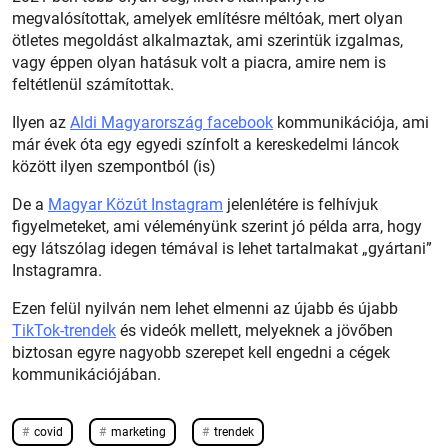
megvalósítottak, amelyek említésre méltóak, mert olyan
ötletes megoldást alkalmaztak, ami szerintük izgalmas,
vagy éppen olyan hatásuk volt a piacra, amire nem is
feltétlenül számítottak.
Ilyen az
Aldi Magyarország facebook
kommunikációja, ami
már évek óta egy egyedi színfolt a kereskedelmi láncok
között ilyen szempontból (is)
De a
Magyar Közút Instagram
jelenlétére is felhívjuk
figyelmeteket, ami véleményünk szerint jó példa arra, hogy
egy látszólag idegen témával is lehet tartalmakat „gyártani”
Instagramra.
Ezen felül nyilván nem lehet elmenni az újabb és újabb
TikTok-trendek
és videók mellett, melyeknek a jövőben
biztosan egyre nagyobb szerepet kell engedni a cégek
kommunikációjában.
covid
marketing
trendek