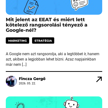
Mit jelent az EEAT és miért lett
kötelező rangsorolási tényező a
Google-nél?
MARKETING
STRATÉGIA
A Google nem azt rangsorolja, aki a legtöbbet ír, hanem
azt, akiben a legjobban lehet bízni. Azaz napjainkban
már nem […]
Fincza Gergő
2026. 05. 22.