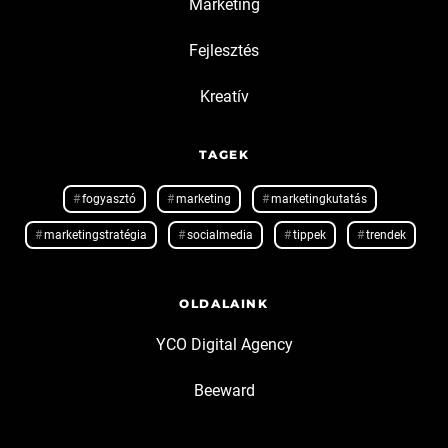
Marketing
Fejlesztés
Kreatív
TAGEK
fogyasztó
marketing
marketingkutatás
marketingstratégia
socialmedia
tippek
trendek
OLDALAINK
YCO Digital Agency
Beeward