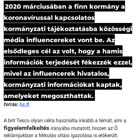
2020 márciusában a finn kormány a
koronavírussal kapcsolatos
kormányzati tájékoztatásba közösségi
média influencereket vont be. Az
elsődleges cél az volt, hogy a hamis
információk terjedését fékezzék ezzel,
mivel az influencerek hivatalos,
kormányzati információkat kaptak,
amelyeket megoszthattak.
forrás:
hs.fi
A brit Tesco olyan célra használta inkább a témát, ami a
figyelemfelkeltés
irányába mutatott, hiszen az Ő
reklámjukban a Mikulás oltási igazolása is előkerült.