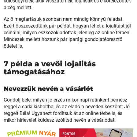
kulcsügyfelek, akik visszatérnek, lojálisak és elköteleződtek
a cég mellett.
Az ő megtartásuk azonban nem mindig könnyű feladat.
Ezért összeszedtünk pár példát, hogyan lehet a lojalitást jól
csinálni, milyen eszközök adottak jelenleg az online térben.
Mindezek mellett hoztunk pár iparági gondolatébresztő
ötletet is.
7 példa a vevői lojalitás
támogatásához
Nevezzük nevén
a
vásárlót
Gondolj bele, milyen jó érzés mikor napi rutinként bemész
reggel a sarki kisboltba, és az eladó a neveden köszönt: Jó
reggelt Béla! Ugyanezt fordítsuk át az online térbe is, és
mikor hírlevelet küldesz szólítsd nevén a vásárlódat!