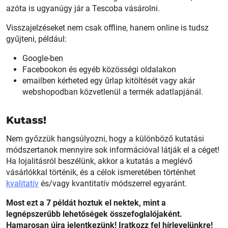
azóta is ugyanúgy jár a Tescoba vásárolni.
Visszajelzéseket nem csak offline, hanem online is tudsz
gyűjteni, például:
Google-ben
Facebookon és egyéb közösségi oldalakon
emailben kérheted egy űrlap kitöltését vagy akár
webshopodban közvetlenül a termék adatlapjánál.
Kutass!
Nem győzzük hangsúlyozni, hogy a különböző kutatási
módszertanok mennyire sok információval látják el a céget!
Ha lojalitásról beszélünk, akkor a kutatás a meglévő
vásárlókkal történik, és a célok ismeretében történhet
kvalitatív
és/vagy kvantitatív módszerrel egyaránt.
Most ezt a 7 példát hoztuk el nektek, mint a
legnépszerűbb lehetőségek összefoglalójaként.
Hamarosan újra jelentkezünk! Iratkozz fel hírlevelünkre!