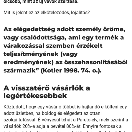
olcsóbb, mint az új vevők szerzése.
Mit is jelent ez az elköteleződés, lojalitás?
Az elégedettség adott személy öröme,
vagy csalódottsága, ami egy termék a
várakozással szemben érzékelt
teljesítményének (vagy
eredményének) az összehasonlításából
származik” (Kotler 1998. 74. o.).
A visszatérő vásárlók a
legértékesebbek
Köztudott, hogy egy vásárló többet is hajlandó elkölteni egy
adott üzletben, ha boldog és elégedett az ottani
szolgáltatással. Érvényesül tehát a Pareto-elv, mely szerint a
vásárlók 20%-a adja a bevétel 80%-át. Ennyire fontosak a