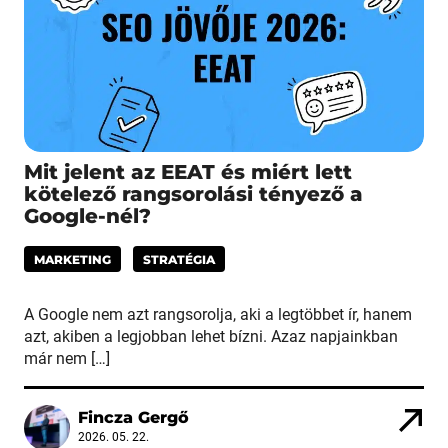
Mit jelent az EEAT és miért lett
kötelező rangsorolási tényező a
Google-nél?
MARKETING
STRATÉGIA
A Google nem azt rangsorolja, aki a legtöbbet ír, hanem
azt, akiben a legjobban lehet bízni. Azaz napjainkban
már nem […]
Fincza Gergő
2026. 05. 22.