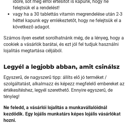
időre, sőt még erről értesítőt is kapunk, hogy ne
felejtsük el a rendelést!
vagy ha a 30 tablettás vitamin megrendelése után 2-3
héttel kapunk egy emlékeztetőt, hogy ne felejtsük el a
következő adagot.
Számos ilyen esetet sorolhatnánk még, de a lényeg, hogy a
cookiek a vásárlók barátai, és ezt jól fel tudjuk használni
lojalitás megtartása céljából.
Legyél a legjobb abban, amit csinálsz
Egyszerű, de nagyszerű tipp: állíts elő jó terméket /
szolgáltatást, alkalmazz és képezz megfelelő embereket az
értékesítéshez, legyél szerethető. Ennyire egyszerű, de
tényleg!
Ne feledd, a vásárlói lojalitás a munkavállalóidnál
kezdődik. Egy lojális munkatárs képes lojális vásárlókat
hozni.