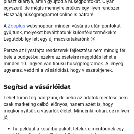
plasztikkártya, amin gyűjtöd a hűségpontokat. Olyan
egyszerű, de mégis mennyire értékes egy ilyen rendszer!
Használj hűségprogramot online is bátran!
A
Zooplus
webshopban minden vásárlás után pontokat
gyűjtünk, melyeket beválthatunk különféle termékekre.
Legutóbb így lett egy új macskatakarónk 🙂
Persze az ilyesfajta rendszerek fejlesztése nem mindig fér
bele a budget-ba, ezekre az esetekre megoldás lehet a
minden 10. ingyen van típusú hűségprogramok. A lényeg
ugyanaz, vedd rá a vásárlóidat, hogy visszatérjenek.
Segítsd a vásárlóidat
Lehet furán fog hangzani, de néha az adatok mentése nem
csak marketing célból előnyös, hanem azért is, hogy
megkönnyítsük a vásárlók életét. Mindenki rohan, de milyen
jó,
ha például a kosárba pakolt tételek elmentődnek egy