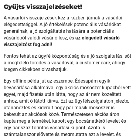
Gyűjts visszajelzéseket!
A vásárlói visszajelzések kéz a kézben járnak a vásárlói
elégedettséggel. A jó értékelések potenciális vásárlókat
generálnak, a jó szolgáltatás hatására a potenciális
vásárlóból valódi vásárló lesz, és
az elégedett vásárló
visszajelzést fog adni!
Fontos tehát az ügyfélközpontúság és a jó szolgáltatás, sőt
a megfelelő törődés a vásárlóval, a customer care, ahogy
idegen cikkekben olvashatjuk.
Egy offline példa jut az eszembe. Édesapám egyik
bevásárlása alkalmával egy akciós mosószer kupacból vett
egyet, majd fizetés után látta, hogy az ár nem közelített
ahhoz, amit ő látott kiírva. Ezt az ügyfélszolgálaton jelezte,
utánanéztek és kiderült hogy pár másik mosószer is
bekerült az akciósok közé. Természetesen akciós áron
kapta meg a terméket, kapott egy bocsánatkérő levelet és
egy pár száz forintos vásárlási kupont. Azóta is
számtalanszor elővette és megmutatta azt a levelet, és