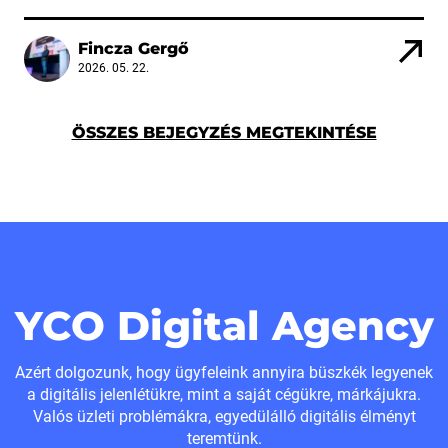
Fincza Gergő
2026. 05. 22.
ÖSSZES BEJEGYZÉS MEGTEKINTÉSE
YCO Digital Agency
Azért dolgozunk, hogy ügyfeleink annyira büszkék legyenek
a digitális jelenlétükre, mint a saját cégükre, márkájukra.
Valós üzleti problémákra, egyedülálló digitális élményt
teremtünk.