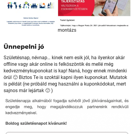
montázs
Ünnepelni jó
Születésnap, névnap… kinek nem esik jól, ha ilyenkor akár
offline vagy akár online is felköszöntik és mellé még
kedvezménykuponokat is kap! Naná, hogy ennek mindenki
örül 🙂 Biztos Te is szoktál kapni ilyen kuponokat. Mutatok
is példát (ne próbáld meg használni a kuponkódokat, mert
sajnos már lejártak 🙁 )