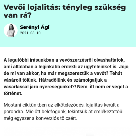
Vevői lojalitás: tényleg szükség
van rá?
Serényi Ági
2021. 08. 10.
A legutóbbi írásunkban a vevőszerzésről olvashattatok,
ami általában a leginkább érdekli az ügyfeleinket is. Jójó,
de mi van akkor, ha már megszereztük a vevőt? Tehát
vásárolt tőlünk. Hátradőlünk és számolgatjuk a
vásárlással járó nyereségünket?! Nem, itt nem ér véget a
történet.
Mostani cikkünkben az elköteleződés, lojalitás került a
porondra. Mielőtt belefogunk, tekintsük át emlékeztetőül
még egyszer a konverziós tölcsért.