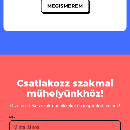
MEGISMEREM
Csatlakozz szakmai
műhelyünkhöz!
Olvass értékes szakmai cikkeket és inspirálódj velünk!
Név