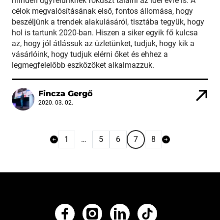
minden ügyfelünknek fókuszt találni az idei évre is. A
célok megvalósításának első, fontos állomása, hogy
beszéljünk a trendek alakulásáról, tisztába tegyük, hogy
hol is tartunk 2020-ban. Hiszen a siker egyik fő kulcsa
az, hogy jól átlássuk az üzletünket, tudjuk, hogy kik a
vásárlóink, hogy tudjuk elérni őket és ehhez a
legmegfelelőbb eszközöket alkalmazzuk.
Fincza Gergő
2020. 03. 02.
1
…
5
6
7
8