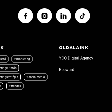
EK
OLDALAINK
YCO Digital Agency
sztó
marketing
tingkutatás
Beeward
tingstratégia
socialmedia
k
trendek