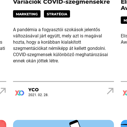
Variációk COVID-szegmensekre
E
A
MARKETING
STRATÉGIA
M
A pandémia a fogyasztói szokások jelentős
változásával járt együtt, mely azt is magával
El
és
hozta, hogy a korábban kialakított
Aw
ati
szegmentációkat némiképp át kellett gondolni.
COVID-szegmensek különböző meghatározásai
ennek okán jöttek létre.
YCO
2021. 02. 28.