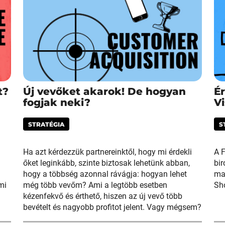
t?
Új vevőket akarok! De hogyan
É
fogjak neki?
V
STRATÉGIA
S
Ha azt kérdezzük partnereinktől, hogy mi érdekli
A F
őket leginkább, szinte biztosak lehetünk abban,
bir
hogy a többség azonnal rávágja: hogyan lehet
ma
mi
még több vevőm? Ami a legtöbb esetben
Sh
kézenfekvő és érthető, hiszen az új vevő több
bevételt és nagyobb profitot jelent. Vagy mégsem?