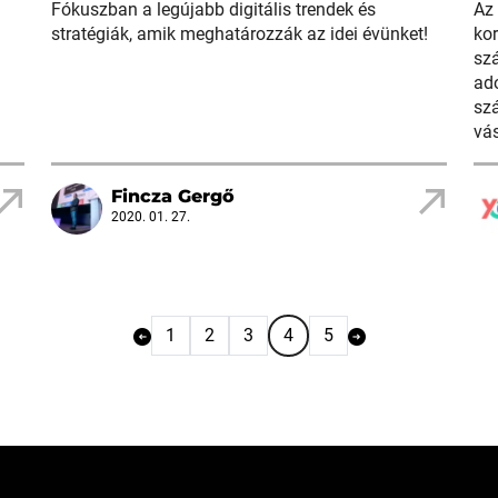
Fókuszban a legújabb digitális trendek és
Az 
stratégiák, amik meghatározzák az idei évünket!
ko
szá
ado
szá
vás
Fincza Gergő
2020. 01. 27.
1
2
3
4
5